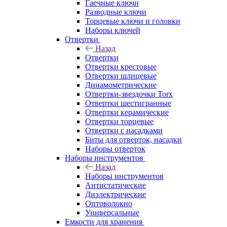
Гаечные ключи
Разводные ключи
Торцевые ключи и головки
Наборы ключей
Отвертки
Назад
Отвертки
Отвертки крестовые
Отвертки шлицевые
Динамометрические
Отвертки-звездочки Torx
Отвертки шестигранные
Отвертки керамические
Отвертки торцевые
Отвертки с насадками
Биты для отверток, насадки
Наборы отверток
Наборы инструментов
Назад
Наборы инструментов
Антистатические
Диэлектрические
Оптоволокно
Универсальные
Емкости для хранения