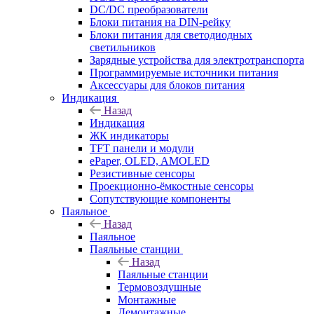
DC/DC преобразователи
Блоки питания на DIN-рейку
Блоки питания для светодиодных
светильников
Зарядные устройства для электротранспорта
Программируемые источники питания
Аксессуары для блоков питания
Индикация
Назад
Индикация
ЖК индикаторы
TFT панели и модули
ePaper, OLED, AMOLED
Резистивные сенсоры
Проекционно-ёмкостные сенсоры
Сопутствующие компоненты
Паяльное
Назад
Паяльное
Паяльные станции
Назад
Паяльные станции
Термовоздушные
Монтажные
Демонтажные