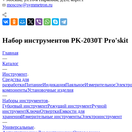
moscow@symmetron.ru
Набор инструментов PK-2030T Pro'skit
Главная
—
Каталог
—
Инструмент
Средства для
разработки
Питание
Индикация
Паяльное
Измерительное
Электр
компоненты
Установочные изделия
—
Наборы инструментов
Губцевый инструмент
Режущий инструмент
Ручной
инструмент
Ключи
Отвертки
Емкости для
хранения
Измерительные инструменты
Электроинструмент
—
Универсальные