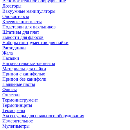
Вспомогательное оборудование
Дозаторы
Вакуумные манипуляторы
Оловоотсосы
Клеевые пистолеты
Подставки для паяльников
Штативы для плат
Емкости для флюсов
Наборы инструментов для пайки
Расходники
Жала
Насадки
Нагревательные элементы
Материалы для пайки
Припои с канифолью
Припои без канифоли
Паяльные пасты
Флюсы
Оплетки
Термоинструмент
Термопинцеты
Термофены
Аксессуары для паяльного оборудования
Измерительное
Мультиметры