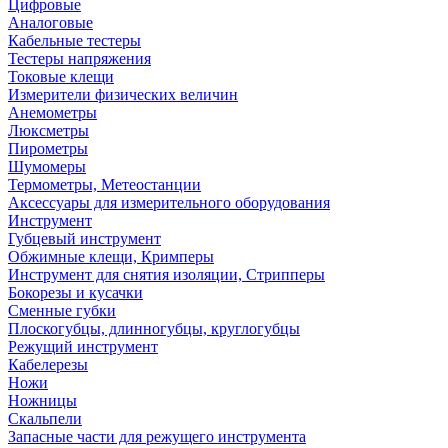
Цифровые
Аналоговые
Кабельные тестеры
Тестеры напряжения
Токовые клещи
Измерители физических величин
Анемометры
Люксметры
Пирометры
Шумомеры
Термометры, Метеостанции
Аксессуары для измерительного оборудования
Инструмент
Губцевый инструмент
Обжимные клещи, Кримперы
Инструмент для снятия изоляции, Стрипперы
Бокорезы и кусачки
Сменные губки
Плоскогубцы, длинногубцы, круглогубцы
Режущий инструмент
Кабелерезы
Ножи
Ножницы
Скальпели
Запасные части для режущего инструмента