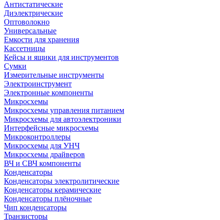
Антистатические
Диэлектрические
Оптоволокно
Универсальные
Емкости для хранения
Кассетницы
Кейсы и ящики для инструментов
Сумки
Измерительные инструменты
Электроинструмент
Электронные компоненты
Микросхемы
Микросхемы управления питанием
Микросхемы для автоэлектроники
Интерфейсные микросхемы
Микроконтроллеры
Микросхемы для УНЧ
Микросхемы драйверов
ВЧ и СВЧ компоненты
Конденсаторы
Конденсаторы электролитические
Конденсаторы керамические
Конденсаторы плёночные
Чип конденсаторы
Транзисторы