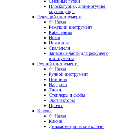
Сменные губки
Плоскогубцы, длинногубцы,
круглогубцы
Режущий инструмент
Назад
Режущий инструмент
Кабелерезы
Ножи
Ножницы
Скальпели
Запасные части для режущего
инструмента
Ручной инструмент
Назад
Ручной инструмент
Пинцеты
Надфили
Тиски
Степлеры и скобы
Экстракторы
Прочее
Ключи
Назад
Ключи
Динамометрические ключи