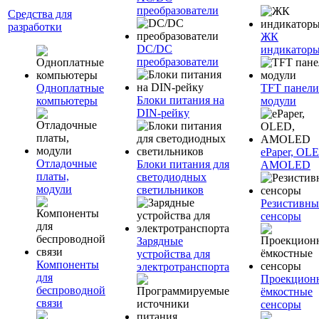
преобразователи
Средства для
разработки
ЖК
DC/DC
индикатор
преобразователи
Одноплатные
TFT панели
Блоки питания на
компьютеры
модули
DIN-рейку
ePaper, OL
Отладочные
Блоки питания для
AMOLED
платы,
светодиодных
модули
светильников
Резистивны
сенсоры
Зарядные
устройства для
Компоненты
электротранспорта
для
Проекцион
беспроводной
ёмкостные
связи
сенсоры