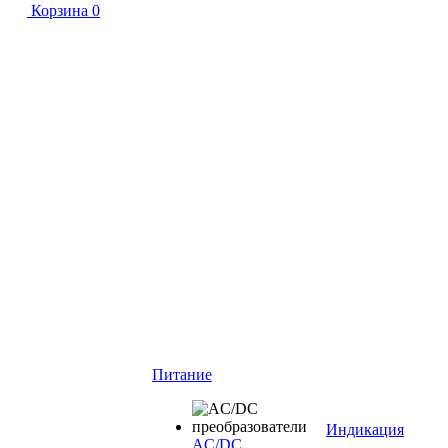
Корзина
0
Питание
Индикация
AC/DC