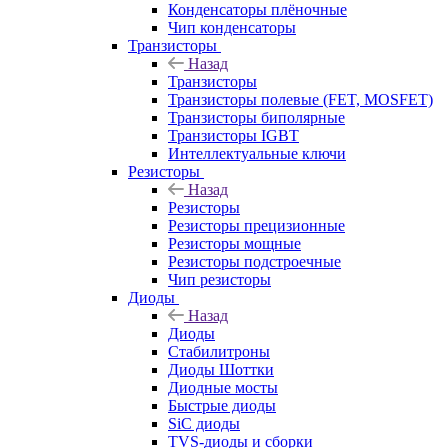
Конденсаторы плёночные
Чип конденсаторы
Транзисторы
Назад
Транзисторы
Транзисторы полевые (FET, MOSFET)
Транзисторы биполярные
Транзисторы IGBT
Интеллектуальные ключи
Резисторы
Назад
Резисторы
Резисторы прецизионные
Резисторы мощные
Резисторы подстроечные
Чип резисторы
Диоды
Назад
Диоды
Стабилитроны
Диоды Шоттки
Диодные мосты
Быстрые диоды
SiC диоды
TVS-диоды и сборки