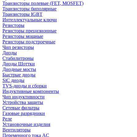
Транзисторы полевые (FET, MOSFET)
Транзисторы биполярные
Транзисторы IGBT
Интеллектуальные ключи
Резисторы
Резисторы прецизионные
Резисторы мощные
Резисторы подстроечные
Чип резисторы
Диоды
Стабилитроны
Диоды Шоттки
Диодные мосты
Быстрые диоды
SiC диоды
TVS-диоды и сборки
Индуктивные компоненты
Чип индуктивности
Устройства защиты
Сетевые фильтры
Газовые разрядники
Реле
Установочные изделия
Вентиляторы
Переменного тока AC