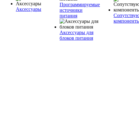
Программируемые
Аксессуары
источники
Сопутству
питания
компонент
Аксессуары для
блоков питания