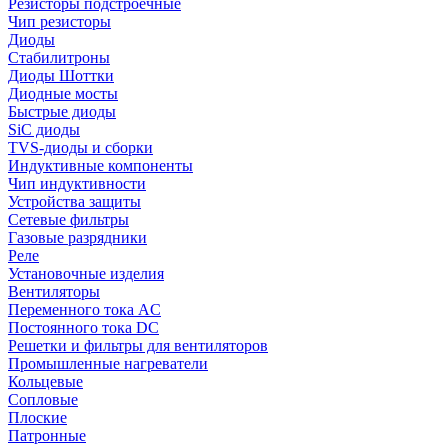
Резисторы подстроечные
Чип резисторы
Диоды
Стабилитроны
Диоды Шоттки
Диодные мосты
Быстрые диоды
SiC диоды
TVS-диоды и сборки
Индуктивные компоненты
Чип индуктивности
Устройства защиты
Сетевые фильтры
Газовые разрядники
Реле
Установочные изделия
Вентиляторы
Переменного тока AC
Постоянного тока DC
Решетки и фильтры для вентиляторов
Промышленные нагреватели
Кольцевые
Сопловые
Плоские
Патронные