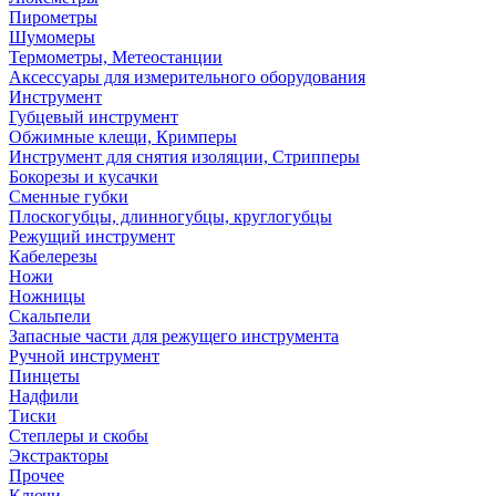
Пирометры
Шумомеры
Термометры, Метеостанции
Аксессуары для измерительного оборудования
Инструмент
Губцевый инструмент
Обжимные клещи, Кримперы
Инструмент для снятия изоляции, Стрипперы
Бокорезы и кусачки
Сменные губки
Плоскогубцы, длинногубцы, круглогубцы
Режущий инструмент
Кабелерезы
Ножи
Ножницы
Скальпели
Запасные части для режущего инструмента
Ручной инструмент
Пинцеты
Надфили
Тиски
Степлеры и скобы
Экстракторы
Прочее
Ключи