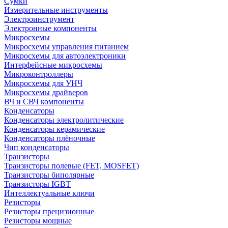
Сумки
Измерительные инструменты
Электроинструмент
Электронные компоненты
Микросхемы
Микросхемы управления питанием
Микросхемы для автоэлектроники
Интерфейсные микросхемы
Микроконтроллеры
Микросхемы для УНЧ
Микросхемы драйверов
ВЧ и СВЧ компоненты
Конденсаторы
Конденсаторы электролитические
Конденсаторы керамические
Конденсаторы плёночные
Чип конденсаторы
Транзисторы
Транзисторы полевые (FET, MOSFET)
Транзисторы биполярные
Транзисторы IGBT
Интеллектуальные ключи
Резисторы
Резисторы прецизионные
Резисторы мощные