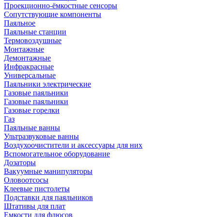
Проекционно-ёмкостные сенсоры
Сопутствующие компоненты
Паяльное
Паяльные станции
Термовоздушные
Монтажные
Демонтажные
Инфракрасные
Универсальные
Паяльники электрические
Газовые паяльники
Газовые паяльники
Газовые горелки
Газ
Паяльные ванны
Ультразвуковые ванны
Воздухоочистители и аксессуары для них
Вспомогательное оборудование
Дозаторы
Вакуумные манипуляторы
Оловоотсосы
Клеевые пистолеты
Подставки для паяльников
Штативы для плат
Емкости для флюсов