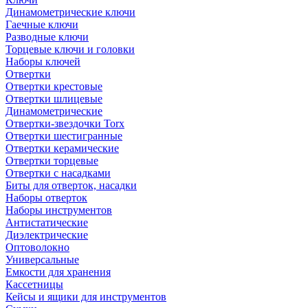
Динамометрические ключи
Гаечные ключи
Разводные ключи
Торцевые ключи и головки
Наборы ключей
Отвертки
Отвертки крестовые
Отвертки шлицевые
Динамометрические
Отвертки-звездочки Torx
Отвертки шестигранные
Отвертки керамические
Отвертки торцевые
Отвертки с насадками
Биты для отверток, насадки
Наборы отверток
Наборы инструментов
Антистатические
Диэлектрические
Оптоволокно
Универсальные
Емкости для хранения
Кассетницы
Кейсы и ящики для инструментов