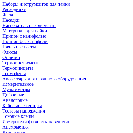
Наборы инструментов для пайки
Расходники
Жала
Насадки
Нагревательные элементы
Материалы для пайки
Припои с канифолью
Припои без канифоли
Паяльные пасты
Флюсы
Оплетки
Термоинструмент
Термопинцеты
Термофены
Аксессуары для паяльного оборудования
Измерительное
Мультиметры
Цифровые
Аналоговые
Кабельные тестеры
Тестеры напряжения
Токовые клещи
Измерители физических величин
Анемометры
Люксметры