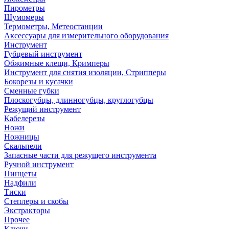
Пирометры
Шумомеры
Термометры, Метеостанции
Аксессуары для измерительного оборудования
Инструмент
Губцевый инструмент
Обжимные клещи, Кримперы
Инструмент для снятия изоляции, Стрипперы
Бокорезы и кусачки
Сменные губки
Плоскогубцы, длинногубцы, круглогубцы
Режущий инструмент
Кабелерезы
Ножи
Ножницы
Скальпели
Запасные части для режущего инструмента
Ручной инструмент
Пинцеты
Надфили
Тиски
Степлеры и скобы
Экстракторы
Прочее
Ключи