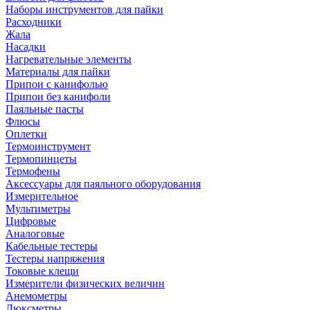
Наборы инструментов для пайки
Расходники
Жала
Насадки
Нагревательные элементы
Материалы для пайки
Припои с канифолью
Припои без канифоли
Паяльные пасты
Флюсы
Оплетки
Термоинструмент
Термопинцеты
Термофены
Аксессуары для паяльного оборудования
Измерительное
Мультиметры
Цифровые
Аналоговые
Кабельные тестеры
Тестеры напряжения
Токовые клещи
Измерители физических величин
Анемометры
Люксметры