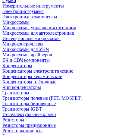
Сумки
Измерительные инструменты
Электроинструмент
Электронные компоненты
Микросхемы
Микросхемы управления питанием
Микросхемы для автоэлектроники
Интерфейсные микросхемы
Микроконтроллеры
Микросхемы для УНЧ
Микросхемы драйверов
ВЧ и СВЧ компоненты
Конденсаторы
Конденсаторы электролитические
Конденсаторы керамические
Конденсаторы плёночные
Чип конденсаторы
Транзисторы
Транзисторы полевые (FET, MOSFET)
Транзисторы биполярные
Транзисторы IGBT
Интеллектуальные ключи
Резисторы
Резисторы прецизионные
Резисторы мощные