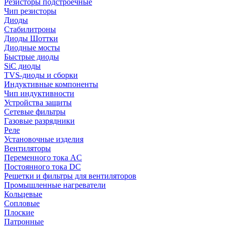
Резисторы подстроечные
Чип резисторы
Диоды
Стабилитроны
Диоды Шоттки
Диодные мосты
Быстрые диоды
SiC диоды
TVS-диоды и сборки
Индуктивные компоненты
Чип индуктивности
Устройства защиты
Сетевые фильтры
Газовые разрядники
Реле
Установочные изделия
Вентиляторы
Переменного тока AC
Постоянного тока DC
Решетки и фильтры для вентиляторов
Промышленные нагреватели
Кольцевые
Сопловые
Плоские
Патронные