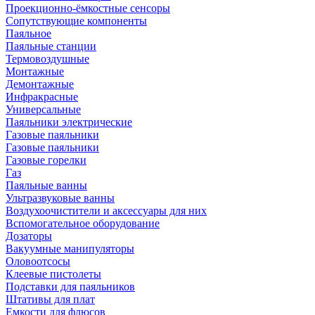
Проекционно-ёмкостные сенсоры
Сопутствующие компоненты
Паяльное
Паяльные станции
Термовоздушные
Монтажные
Демонтажные
Инфракрасные
Универсальные
Паяльники электрические
Газовые паяльники
Газовые паяльники
Газовые горелки
Газ
Паяльные ванны
Ультразвуковые ванны
Воздухоочистители и аксессуары для них
Вспомогательное оборудование
Дозаторы
Вакуумные манипуляторы
Оловоотсосы
Клеевые пистолеты
Подставки для паяльников
Штативы для плат
Емкости для флюсов