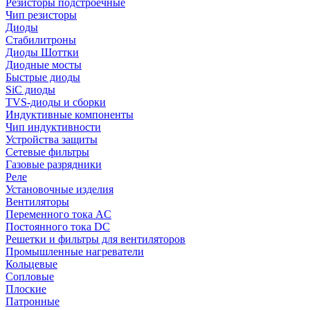
Резисторы подстроечные
Чип резисторы
Диоды
Стабилитроны
Диоды Шоттки
Диодные мосты
Быстрые диоды
SiC диоды
TVS-диоды и сборки
Индуктивные компоненты
Чип индуктивности
Устройства защиты
Сетевые фильтры
Газовые разрядники
Реле
Установочные изделия
Вентиляторы
Переменного тока AC
Постоянного тока DC
Решетки и фильтры для вентиляторов
Промышленные нагреватели
Кольцевые
Сопловые
Плоские
Патронные