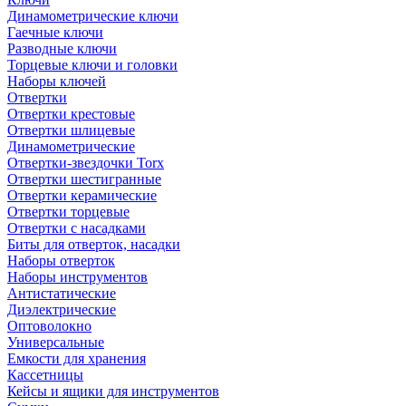
Динамометрические ключи
Гаечные ключи
Разводные ключи
Торцевые ключи и головки
Наборы ключей
Отвертки
Отвертки крестовые
Отвертки шлицевые
Динамометрические
Отвертки-звездочки Torx
Отвертки шестигранные
Отвертки керамические
Отвертки торцевые
Отвертки с насадками
Биты для отверток, насадки
Наборы отверток
Наборы инструментов
Антистатические
Диэлектрические
Оптоволокно
Универсальные
Емкости для хранения
Кассетницы
Кейсы и ящики для инструментов