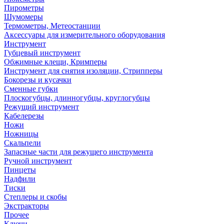
Пирометры
Шумомеры
Термометры, Метеостанции
Аксессуары для измерительного оборудования
Инструмент
Губцевый инструмент
Обжимные клещи, Кримперы
Инструмент для снятия изоляции, Стрипперы
Бокорезы и кусачки
Сменные губки
Плоскогубцы, длинногубцы, круглогубцы
Режущий инструмент
Кабелерезы
Ножи
Ножницы
Скальпели
Запасные части для режущего инструмента
Ручной инструмент
Пинцеты
Надфили
Тиски
Степлеры и скобы
Экстракторы
Прочее
Ключи