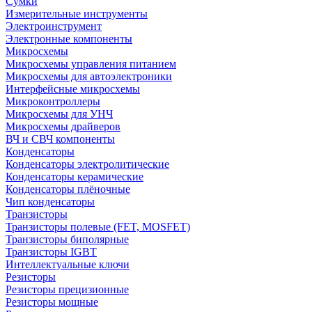
Сумки
Измерительные инструменты
Электроинструмент
Электронные компоненты
Микросхемы
Микросхемы управления питанием
Микросхемы для автоэлектроники
Интерфейсные микросхемы
Микроконтроллеры
Микросхемы для УНЧ
Микросхемы драйверов
ВЧ и СВЧ компоненты
Конденсаторы
Конденсаторы электролитические
Конденсаторы керамические
Конденсаторы плёночные
Чип конденсаторы
Транзисторы
Транзисторы полевые (FET, MOSFET)
Транзисторы биполярные
Транзисторы IGBT
Интеллектуальные ключи
Резисторы
Резисторы прецизионные
Резисторы мощные