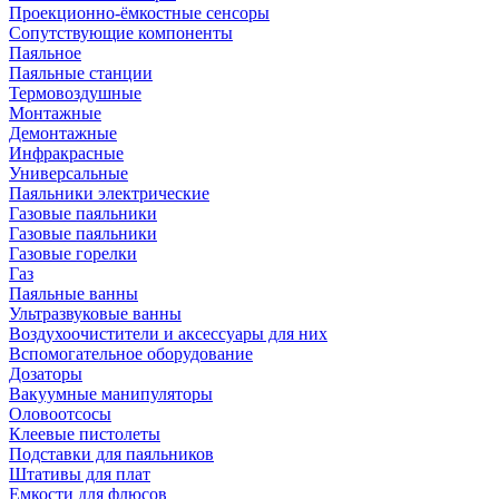
Проекционно-ёмкостные сенсоры
Сопутствующие компоненты
Паяльное
Паяльные станции
Термовоздушные
Монтажные
Демонтажные
Инфракрасные
Универсальные
Паяльники электрические
Газовые паяльники
Газовые паяльники
Газовые горелки
Газ
Паяльные ванны
Ультразвуковые ванны
Воздухоочистители и аксессуары для них
Вспомогательное оборудование
Дозаторы
Вакуумные манипуляторы
Оловоотсосы
Клеевые пистолеты
Подставки для паяльников
Штативы для плат
Емкости для флюсов