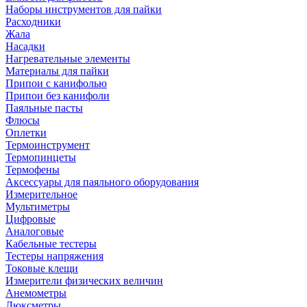
Наборы инструментов для пайки
Расходники
Жала
Насадки
Нагревательные элементы
Материалы для пайки
Припои с канифолью
Припои без канифоли
Паяльные пасты
Флюсы
Оплетки
Термоинструмент
Термопинцеты
Термофены
Аксессуары для паяльного оборудования
Измерительное
Мультиметры
Цифровые
Аналоговые
Кабельные тестеры
Тестеры напряжения
Токовые клещи
Измерители физических величин
Анемометры
Люксметры