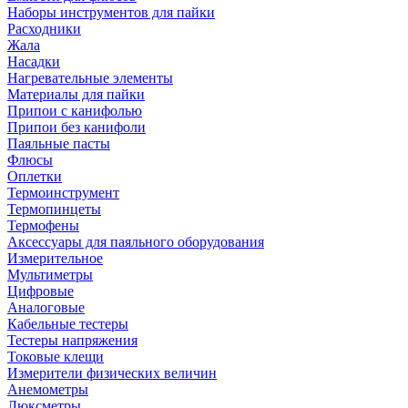
Наборы инструментов для пайки
Расходники
Жала
Насадки
Нагревательные элементы
Материалы для пайки
Припои с канифолью
Припои без канифоли
Паяльные пасты
Флюсы
Оплетки
Термоинструмент
Термопинцеты
Термофены
Аксессуары для паяльного оборудования
Измерительное
Мультиметры
Цифровые
Аналоговые
Кабельные тестеры
Тестеры напряжения
Токовые клещи
Измерители физических величин
Анемометры
Люксметры