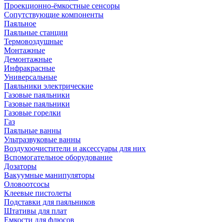
Проекционно-ёмкостные сенсоры
Сопутствующие компоненты
Паяльное
Паяльные станции
Термовоздушные
Монтажные
Демонтажные
Инфракрасные
Универсальные
Паяльники электрические
Газовые паяльники
Газовые паяльники
Газовые горелки
Газ
Паяльные ванны
Ультразвуковые ванны
Воздухоочистители и аксессуары для них
Вспомогательное оборудование
Дозаторы
Вакуумные манипуляторы
Оловоотсосы
Клеевые пистолеты
Подставки для паяльников
Штативы для плат
Емкости для флюсов