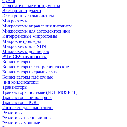
Сумки
Измерительные инструменты
Электроинструмент
Электронные компоненты
Микросхемы
Микросхемы управления питанием
Микросхемы для автоэлектроники
Интерфейсные микросхемы
Микроконтроллеры
Микросхемы для УНЧ
Микросхемы драйверов
ВЧ и СВЧ компоненты
Конденсаторы
Конденсаторы электролитические
Конденсаторы керамические
Конденсаторы плёночные
Чип конденсаторы
Транзисторы
Транзисторы полевые (FET, MOSFET)
Транзисторы биполярные
Транзисторы IGBT
Интеллектуальные ключи
Резисторы
Резисторы прецизионные
Резисторы мощные