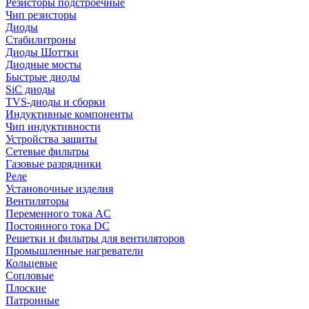
Резисторы подстроечные
Чип резисторы
Диоды
Стабилитроны
Диоды Шоттки
Диодные мосты
Быстрые диоды
SiC диоды
TVS-диоды и сборки
Индуктивные компоненты
Чип индуктивности
Устройства защиты
Сетевые фильтры
Газовые разрядники
Реле
Установочные изделия
Вентиляторы
Переменного тока AC
Постоянного тока DC
Решетки и фильтры для вентиляторов
Промышленные нагреватели
Кольцевые
Сопловые
Плоские
Патронные