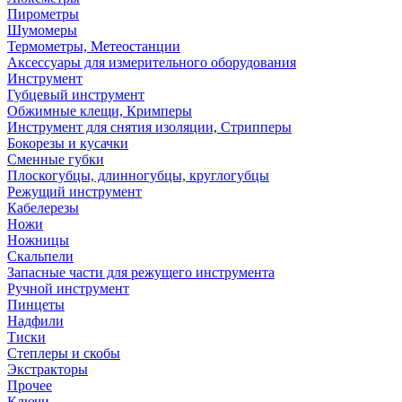
Пирометры
Шумомеры
Термометры, Метеостанции
Аксессуары для измерительного оборудования
Инструмент
Губцевый инструмент
Обжимные клещи, Кримперы
Инструмент для снятия изоляции, Стрипперы
Бокорезы и кусачки
Сменные губки
Плоскогубцы, длинногубцы, круглогубцы
Режущий инструмент
Кабелерезы
Ножи
Ножницы
Скальпели
Запасные части для режущего инструмента
Ручной инструмент
Пинцеты
Надфили
Тиски
Степлеры и скобы
Экстракторы
Прочее
Ключи