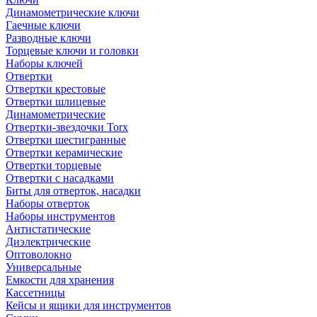
Динамометрические ключи
Гаечные ключи
Разводные ключи
Торцевые ключи и головки
Наборы ключей
Отвертки
Отвертки крестовые
Отвертки шлицевые
Динамометрические
Отвертки-звездочки Torx
Отвертки шестигранные
Отвертки керамические
Отвертки торцевые
Отвертки с насадками
Биты для отверток, насадки
Наборы отверток
Наборы инструментов
Антистатические
Диэлектрические
Оптоволокно
Универсальные
Емкости для хранения
Кассетницы
Кейсы и ящики для инструментов