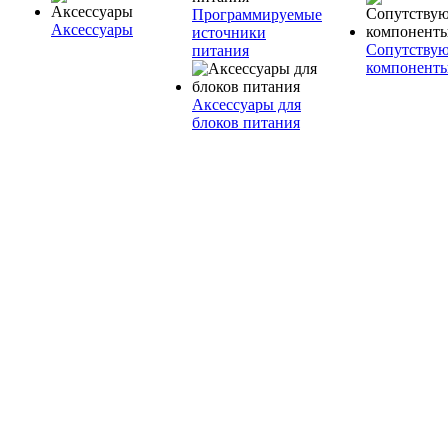
Программируемые
Аксессуары
источники
Сопутству
питания
компонент
Аксессуары для
блоков питания