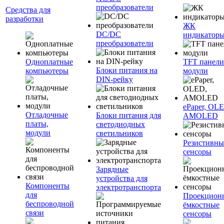
преобразователи
Средства для
разработки
ЖК
DC/DC
индикатор
преобразователи
Одноплатные
TFT панели
Блоки питания на
компьютеры
модули
DIN-рейку
ePaper, OL
Отладочные
Блоки питания для
AMOLED
платы,
светодиодных
модули
светильников
Резистивны
сенсоры
Зарядные
устройства для
Компоненты
электротранспорта
для
Проекцион
беспроводной
ёмкостные
связи
сенсоры