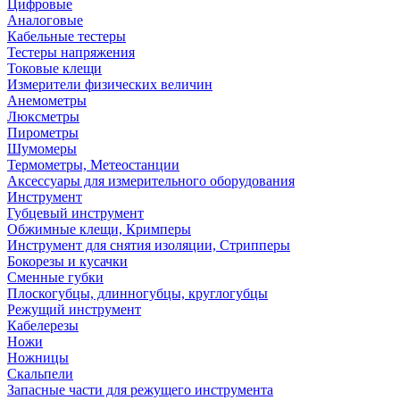
Цифровые
Аналоговые
Кабельные тестеры
Тестеры напряжения
Токовые клещи
Измерители физических величин
Анемометры
Люксметры
Пирометры
Шумомеры
Термометры, Метеостанции
Аксессуары для измерительного оборудования
Инструмент
Губцевый инструмент
Обжимные клещи, Кримперы
Инструмент для снятия изоляции, Стрипперы
Бокорезы и кусачки
Сменные губки
Плоскогубцы, длинногубцы, круглогубцы
Режущий инструмент
Кабелерезы
Ножи
Ножницы
Скальпели
Запасные части для режущего инструмента