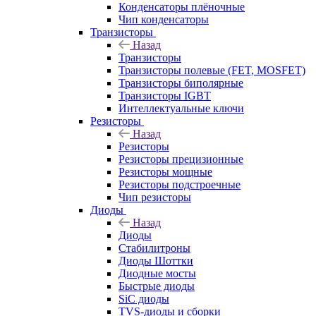
Конденсаторы плёночные
Чип конденсаторы
Транзисторы
Назад
Транзисторы
Транзисторы полевые (FET, MOSFET)
Транзисторы биполярные
Транзисторы IGBT
Интеллектуальные ключи
Резисторы
Назад
Резисторы
Резисторы прецизионные
Резисторы мощные
Резисторы подстроечные
Чип резисторы
Диоды
Назад
Диоды
Стабилитроны
Диоды Шоттки
Диодные мосты
Быстрые диоды
SiC диоды
TVS-диоды и сборки