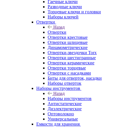
Гаечные ключи
Разводные ключи
Торцевые ключи и головки
Наборы ключей
Отвертки
Назад
Отвертки
Отвертки крестовые
Отвертки шлицевые
Динамометрические
Отвертки-звездочки Torx
Отвертки шестигранные
Отвертки керамические
Отвертки торцевые
Отвертки с насадками
Биты для отверток, насадки
Наборы отверток
Наборы инструментов
Назад
Наборы инструментов
Антистатические
Диэлектрические
Оптоволокно
Универсальные
Емкости для хранения