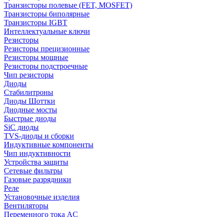
Транзисторы полевые (FET, MOSFET)
Транзисторы биполярные
Транзисторы IGBT
Интеллектуальные ключи
Резисторы
Резисторы прецизионные
Резисторы мощные
Резисторы подстроечные
Чип резисторы
Диоды
Стабилитроны
Диоды Шоттки
Диодные мосты
Быстрые диоды
SiC диоды
TVS-диоды и сборки
Индуктивные компоненты
Чип индуктивности
Устройства защиты
Сетевые фильтры
Газовые разрядники
Реле
Установочные изделия
Вентиляторы
Переменного тока AC