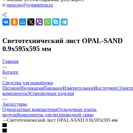
moscow@symmetron.ru
Светотехнический лист OPAL-SAND
0.9x595x595 мм
Главная
—
Каталог
—
Средства для разработки
Питание
Индикация
Паяльное
Измерительное
Инструмент
Элект
компоненты
Установочные изделия
—
Аксессуары
Одноплатные компьютеры
Отладочные платы,
модули
Компоненты для беспроводной связи
—
Светотехнический лист OPAL-SAND 0.9x595x595 мм