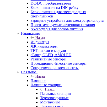
DC/DC преобразователи
Блоки питания на DIN-рейку
Блоки питания для светодиодных
светильников
Зарядные устройства для электротранспорта
Программируемые источники питания
Аксессуары для блоков питания
Индикация
Назад
Индикация
ЖК индикаторы
TFT панели и модули
ePaper, OLED, AMOLED
Резистивные сенсоры
Проекционно-ёмкостные сенсоры
Сопутствующие компоненты
Паяльное
Назад
Паяльное
Паяльные станции
Назад
Паяльные станции
Термовоздушные
Монтажные
Демонтажные