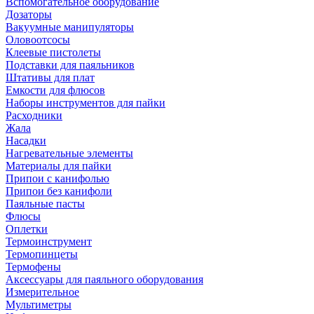
Вспомогательное оборудование
Дозаторы
Вакуумные манипуляторы
Оловоотсосы
Клеевые пистолеты
Подставки для паяльников
Штативы для плат
Емкости для флюсов
Наборы инструментов для пайки
Расходники
Жала
Насадки
Нагревательные элементы
Материалы для пайки
Припои с канифолью
Припои без канифоли
Паяльные пасты
Флюсы
Оплетки
Термоинструмент
Термопинцеты
Термофены
Аксессуары для паяльного оборудования
Измерительное
Мультиметры