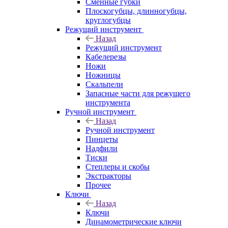
Сменные губки
Плоскогубцы, длинногубцы,
круглогубцы
Режущий инструмент
Назад
Режущий инструмент
Кабелерезы
Ножи
Ножницы
Скальпели
Запасные части для режущего
инструмента
Ручной инструмент
Назад
Ручной инструмент
Пинцеты
Надфили
Тиски
Степлеры и скобы
Экстракторы
Прочее
Ключи
Назад
Ключи
Динамометрические ключи