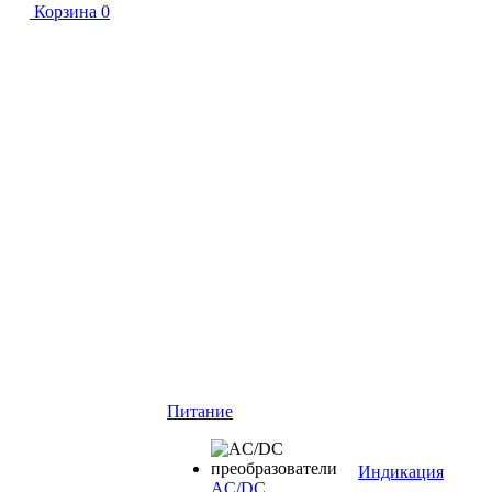
Корзина
0
Питание
Индикация
AC/DC