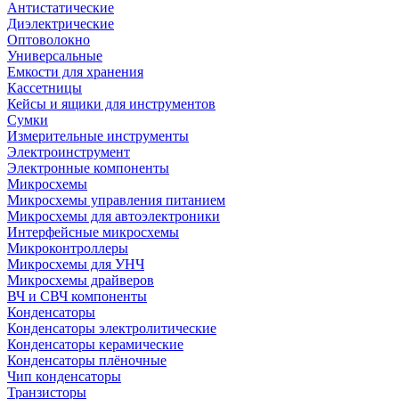
Антистатические
Диэлектрические
Оптоволокно
Универсальные
Емкости для хранения
Кассетницы
Кейсы и ящики для инструментов
Сумки
Измерительные инструменты
Электроинструмент
Электронные компоненты
Микросхемы
Микросхемы управления питанием
Микросхемы для автоэлектроники
Интерфейсные микросхемы
Микроконтроллеры
Микросхемы для УНЧ
Микросхемы драйверов
ВЧ и СВЧ компоненты
Конденсаторы
Конденсаторы электролитические
Конденсаторы керамические
Конденсаторы плёночные
Чип конденсаторы
Транзисторы