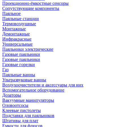
Проекционно-ёмкостные сенсоры
Сопутствующие компоненты
Паяльное
Паяльные станции
Термовоздушные
Монтажные
Демонтажные
Инфракрасные
Универсальные
Паяльники электрические
Газовые паяльники
Газовые паяльники
Газовые горелки
Газ
Паяльные ванны
Ультразвуковые ванны
Воздухоочистители и аксессуары для них
Вспомогательное оборудование
Дозаторы
Вакуумные манипуляторы
Оловоотсосы
Клеевые пистолеты
Подставки для паяльников
Штативы для плат
Емкости для флюсов