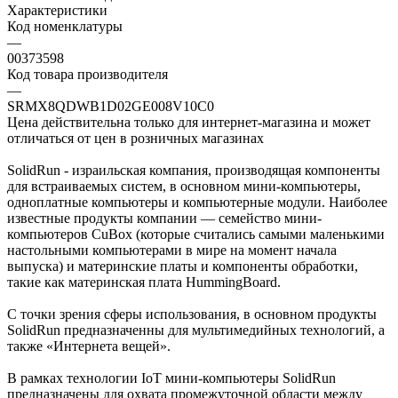
Характеристики
Код номенклатуры
—
00373598
Код товара производителя
—
SRMX8QDWB1D02GE008V10C0
Цена действительна только для интернет-магазина и может
отличаться от цен в розничных магазинах
SolidRun - израильская компания, производящая компоненты
для встраиваемых систем, в основном мини-компьютеры,
одноплатные компьютеры и компьютерные модули. Наиболее
известные продукты компании — семейство мини-
компьютеров CuBox (которые считались самыми маленькими
настольными компьютерами в мире на момент начала
выпуска) и материнские платы и компоненты обработки,
такие как материнская плата HummingBoard.
С точки зрения сферы использования, в основном продукты
SolidRun предназначенны для мультимедийных технологий, а
также «Интернета вещей».
В рамках технологии IoT мини-компьютеры SolidRun
предназначены для охвата промежуточной области между