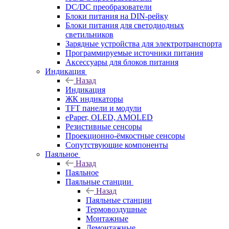
DC/DC преобразователи
Блоки питания на DIN-рейку
Блоки питания для светодиодных
светильников
Зарядные устройства для электротранспорта
Программируемые источники питания
Аксессуары для блоков питания
Индикация
Назад
Индикация
ЖК индикаторы
TFT панели и модули
ePaper, OLED, AMOLED
Резистивные сенсоры
Проекционно-ёмкостные сенсоры
Сопутствующие компоненты
Паяльное
Назад
Паяльное
Паяльные станции
Назад
Паяльные станции
Термовоздушные
Монтажные
Демонтажные