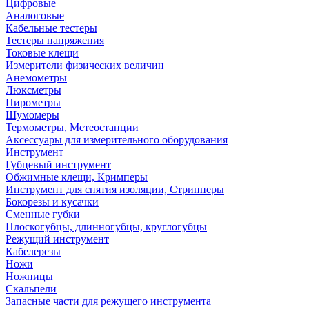
Цифровые
Аналоговые
Кабельные тестеры
Тестеры напряжения
Токовые клещи
Измерители физических величин
Анемометры
Люксметры
Пирометры
Шумомеры
Термометры, Метеостанции
Аксессуары для измерительного оборудования
Инструмент
Губцевый инструмент
Обжимные клещи, Кримперы
Инструмент для снятия изоляции, Стрипперы
Бокорезы и кусачки
Сменные губки
Плоскогубцы, длинногубцы, круглогубцы
Режущий инструмент
Кабелерезы
Ножи
Ножницы
Скальпели
Запасные части для режущего инструмента