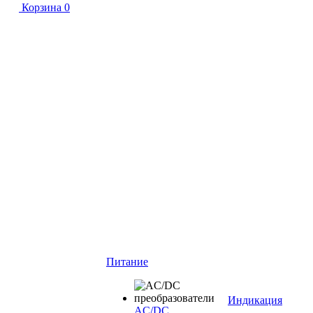
Корзина
0
Питание
Индикация
AC/DC