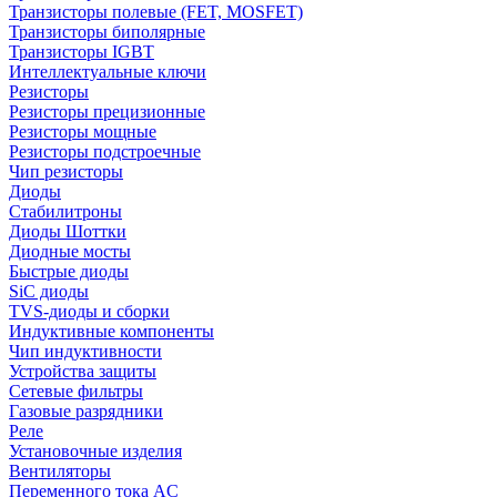
Транзисторы полевые (FET, MOSFET)
Транзисторы биполярные
Транзисторы IGBT
Интеллектуальные ключи
Резисторы
Резисторы прецизионные
Резисторы мощные
Резисторы подстроечные
Чип резисторы
Диоды
Стабилитроны
Диоды Шоттки
Диодные мосты
Быстрые диоды
SiC диоды
TVS-диоды и сборки
Индуктивные компоненты
Чип индуктивности
Устройства защиты
Сетевые фильтры
Газовые разрядники
Реле
Установочные изделия
Вентиляторы
Переменного тока AC