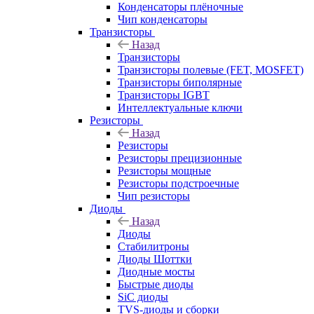
Конденсаторы плёночные
Чип конденсаторы
Транзисторы
Назад
Транзисторы
Транзисторы полевые (FET, MOSFET)
Транзисторы биполярные
Транзисторы IGBT
Интеллектуальные ключи
Резисторы
Назад
Резисторы
Резисторы прецизионные
Резисторы мощные
Резисторы подстроечные
Чип резисторы
Диоды
Назад
Диоды
Стабилитроны
Диоды Шоттки
Диодные мосты
Быстрые диоды
SiC диоды
TVS-диоды и сборки