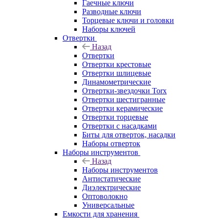
Гаечные ключи
Разводные ключи
Торцевые ключи и головки
Наборы ключей
Отвертки
Назад
Отвертки
Отвертки крестовые
Отвертки шлицевые
Динамометрические
Отвертки-звездочки Torx
Отвертки шестигранные
Отвертки керамические
Отвертки торцевые
Отвертки с насадками
Биты для отверток, насадки
Наборы отверток
Наборы инструментов
Назад
Наборы инструментов
Антистатические
Диэлектрические
Оптоволокно
Универсальные
Емкости для хранения