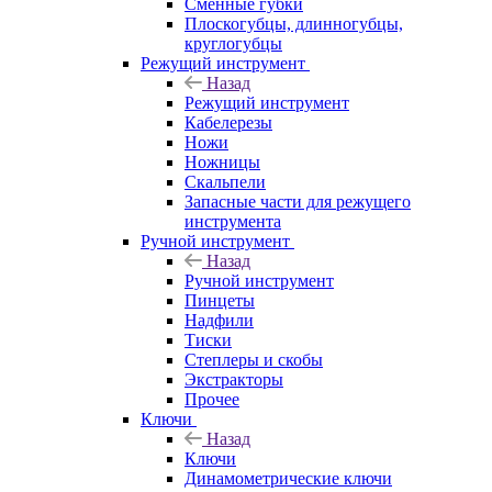
Сменные губки
Плоскогубцы, длинногубцы,
круглогубцы
Режущий инструмент
Назад
Режущий инструмент
Кабелерезы
Ножи
Ножницы
Скальпели
Запасные части для режущего
инструмента
Ручной инструмент
Назад
Ручной инструмент
Пинцеты
Надфили
Тиски
Степлеры и скобы
Экстракторы
Прочее
Ключи
Назад
Ключи
Динамометрические ключи