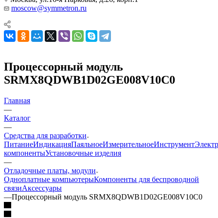
moscow@symmetron.ru
Процессорный модуль
SRMX8QDWB1D02GE008V10C0
Главная
—
Каталог
—
Средства для разработки
Питание
Индикация
Паяльное
Измерительное
Инструмент
Элект
компоненты
Установочные изделия
—
Отладочные платы, модули
Одноплатные компьютеры
Компоненты для беспроводной
связи
Аксессуары
—
Процессорный модуль SRMX8QDWB1D02GE008V10C0