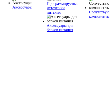
Программируемые
Аксессуары
источники
Сопутству
питания
компонент
Аксессуары для
блоков питания