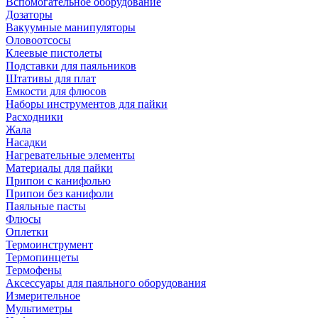
Вспомогательное оборудование
Дозаторы
Вакуумные манипуляторы
Оловоотсосы
Клеевые пистолеты
Подставки для паяльников
Штативы для плат
Емкости для флюсов
Наборы инструментов для пайки
Расходники
Жала
Насадки
Нагревательные элементы
Материалы для пайки
Припои с канифолью
Припои без канифоли
Паяльные пасты
Флюсы
Оплетки
Термоинструмент
Термопинцеты
Термофены
Аксессуары для паяльного оборудования
Измерительное
Мультиметры