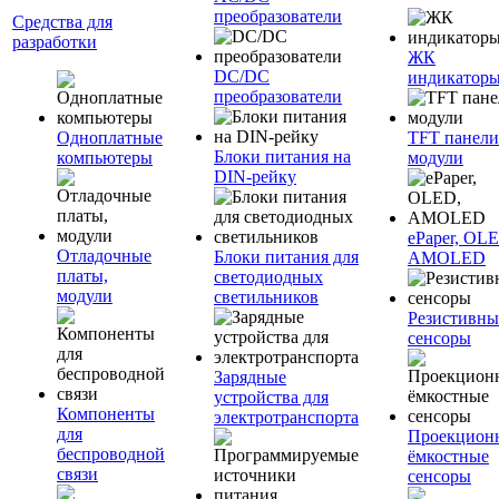
преобразователи
Средства для
разработки
ЖК
DC/DC
индикатор
преобразователи
Одноплатные
TFT панели
Блоки питания на
компьютеры
модули
DIN-рейку
ePaper, OL
Отладочные
Блоки питания для
AMOLED
платы,
светодиодных
модули
светильников
Резистивны
сенсоры
Зарядные
устройства для
Компоненты
электротранспорта
для
Проекцион
беспроводной
ёмкостные
связи
сенсоры