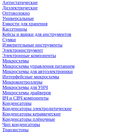
Антистатические
Диэлектрические
Оптоволокно
Универсальные
Емкости для хранения
Кассетницы
Кейсы и ящики для инструментов
Сумки
Измерительные инструменты
Электроинструмент
Электронные компоненты
Микросхемы
Микросхемы управления питанием
Микросхемы для автоэлектроники
Интерфейсные микросхемы
Микроконтроллеры
Микросхемы для УНЧ
Микросхемы драйверов
ВЧ и СВЧ компоненты
Конденсаторы
Конденсаторы электролитические
Конденсаторы керамические
Конденсаторы плёночные
Чип конденсаторы
Транзисторы