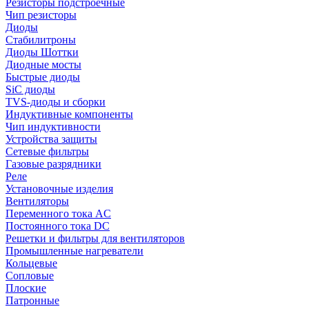
Резисторы подстроечные
Чип резисторы
Диоды
Стабилитроны
Диоды Шоттки
Диодные мосты
Быстрые диоды
SiC диоды
TVS-диоды и сборки
Индуктивные компоненты
Чип индуктивности
Устройства защиты
Сетевые фильтры
Газовые разрядники
Реле
Установочные изделия
Вентиляторы
Переменного тока AC
Постоянного тока DC
Решетки и фильтры для вентиляторов
Промышленные нагреватели
Кольцевые
Сопловые
Плоские
Патронные