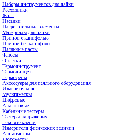
Наборы инструментов для пайки
Расходники
Жала
Насадки
Нагревательные элементы
Материалы для пайки
Припои с канифолью
Припои без канифоли
Паяльные пасты
Флюсы
Оплетки
Термоинструмент
Термопинцеты
Термофены
Аксессуары для паяльного оборудования
Измерительное
Мультиметры
Цифровые
Аналоговые
Кабельные тестеры
Тестеры напряжения
Токовые клещи
Измерители физических величин
Анемометры
Люксметры