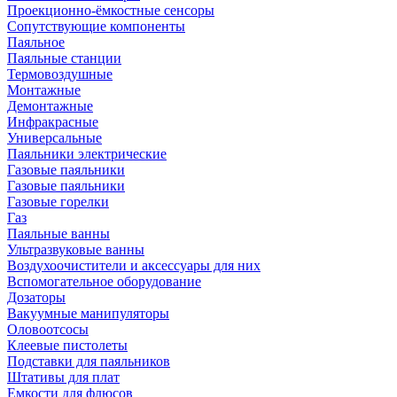
Проекционно-ёмкостные сенсоры
Сопутствующие компоненты
Паяльное
Паяльные станции
Термовоздушные
Монтажные
Демонтажные
Инфракрасные
Универсальные
Паяльники электрические
Газовые паяльники
Газовые паяльники
Газовые горелки
Газ
Паяльные ванны
Ультразвуковые ванны
Воздухоочистители и аксессуары для них
Вспомогательное оборудование
Дозаторы
Вакуумные манипуляторы
Оловоотсосы
Клеевые пистолеты
Подставки для паяльников
Штативы для плат
Емкости для флюсов