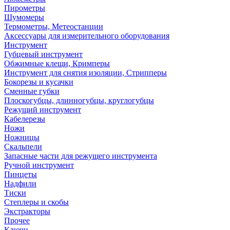
Пирометры
Шумомеры
Термометры, Метеостанции
Аксессуары для измерительного оборудования
Инструмент
Губцевый инструмент
Обжимные клещи, Кримперы
Инструмент для снятия изоляции, Стрипперы
Бокорезы и кусачки
Сменные губки
Плоскогубцы, длинногубцы, круглогубцы
Режущий инструмент
Кабелерезы
Ножи
Ножницы
Скальпели
Запасные части для режущего инструмента
Ручной инструмент
Пинцеты
Надфили
Тиски
Степлеры и скобы
Экстракторы
Прочее
Ключи