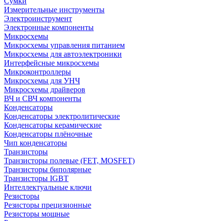
Сумки
Измерительные инструменты
Электроинструмент
Электронные компоненты
Микросхемы
Микросхемы управления питанием
Микросхемы для автоэлектроники
Интерфейсные микросхемы
Микроконтроллеры
Микросхемы для УНЧ
Микросхемы драйверов
ВЧ и СВЧ компоненты
Конденсаторы
Конденсаторы электролитические
Конденсаторы керамические
Конденсаторы плёночные
Чип конденсаторы
Транзисторы
Транзисторы полевые (FET, MOSFET)
Транзисторы биполярные
Транзисторы IGBT
Интеллектуальные ключи
Резисторы
Резисторы прецизионные
Резисторы мощные