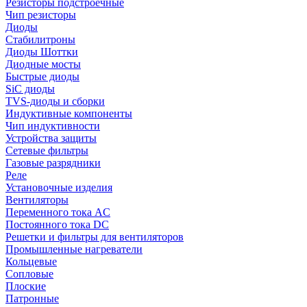
Резисторы подстроечные
Чип резисторы
Диоды
Стабилитроны
Диоды Шоттки
Диодные мосты
Быстрые диоды
SiC диоды
TVS-диоды и сборки
Индуктивные компоненты
Чип индуктивности
Устройства защиты
Сетевые фильтры
Газовые разрядники
Реле
Установочные изделия
Вентиляторы
Переменного тока AC
Постоянного тока DC
Решетки и фильтры для вентиляторов
Промышленные нагреватели
Кольцевые
Сопловые
Плоские
Патронные