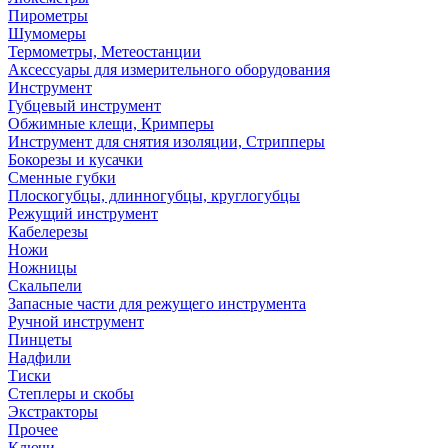
Пирометры
Шумомеры
Термометры, Метеостанции
Аксессуары для измерительного оборудования
Инструмент
Губцевый инструмент
Обжимные клещи, Кримперы
Инструмент для снятия изоляции, Стрипперы
Бокорезы и кусачки
Сменные губки
Плоскогубцы, длинногубцы, круглогубцы
Режущий инструмент
Кабелерезы
Ножи
Ножницы
Скальпели
Запасные части для режущего инструмента
Ручной инструмент
Пинцеты
Надфили
Тиски
Степлеры и скобы
Экстракторы
Прочее
Ключи