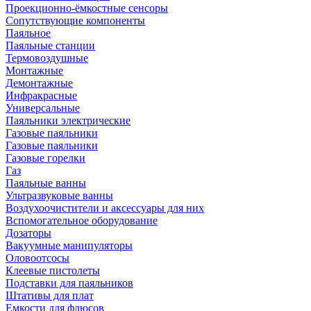
Проекционно-ёмкостные сенсоры
Сопутствующие компоненты
Паяльное
Паяльные станции
Термовоздушные
Монтажные
Демонтажные
Инфракрасные
Универсальные
Паяльники электрические
Газовые паяльники
Газовые паяльники
Газовые горелки
Газ
Паяльные ванны
Ультразвуковые ванны
Воздухоочистители и аксессуары для них
Вспомогательное оборудование
Дозаторы
Вакуумные манипуляторы
Оловоотсосы
Клеевые пистолеты
Подставки для паяльников
Штативы для плат
Емкости для флюсов