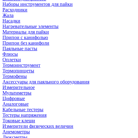
Наборы инструментов для пайки
Расходники
Жала
Насадки
Нагревательные элементы
Материалы для пайки
Припои с канифолью
Припои без канифоли
Паяльные пасты
Флюсы
Оплетки
Термоинструмент
Термопинцеты
Термофены
Аксессуары для паяльного оборудования
Измерительное
Мультиметры
Цифровые
Аналоговые
Кабельные тестеры
Тестеры напряжения
Токовые клещи
Измерители физических величин
Анемометры
Люксметры