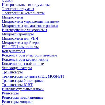
Сумки
Измерительные инструменты
Электроинструмент
Электронные компоненты
Микросхемы
Микросхемы управления питанием
Микросхемы для автоэлектроники
Интерфейсные микросхемы
Микроконтроллеры
Микросхемы для УНЧ
Микросхемы драйверов
ВЧ и СВЧ компоненты
Конденсаторы
Конденсаторы электролитические
Конденсаторы керамические
Конденсаторы плёночные
Чип конденсаторы
Транзисторы
Транзисторы полевые (FET, MOSFET)
Транзисторы биполярные
Транзисторы IGBT
Интеллектуальные ключи
Резисторы
Резисторы прецизионные
Резисторы мощные