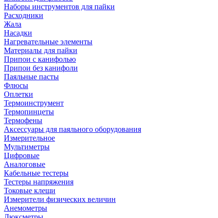
Наборы инструментов для пайки
Расходники
Жала
Насадки
Нагревательные элементы
Материалы для пайки
Припои с канифолью
Припои без канифоли
Паяльные пасты
Флюсы
Оплетки
Термоинструмент
Термопинцеты
Термофены
Аксессуары для паяльного оборудования
Измерительное
Мультиметры
Цифровые
Аналоговые
Кабельные тестеры
Тестеры напряжения
Токовые клещи
Измерители физических величин
Анемометры
Люксметры