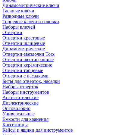
Динамометрические ключи
Гаечные ключи
Разводные ключи
Торцевые ключи и головки
Наборы ключей
Отвертки
Отвертки крестовые
Отвертки шлицевые
Динамометрические
Отвертки-звездочки Torx
Отвертки шестигранные
Отвертки керамические
Отвертки торцевые
Отвертки с насадками
Биты для отверток, насадки
Наборы отверток
Наборы инструментов
Антистатические
Диэлектрические
Оптоволокно
Универсальные
Емкости для хранения
Кассетницы
Кейсы и ящики для инструментов