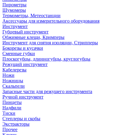
Пирометры
Шумомеры
Термометры, Метеостанции
Аксессуары для измерительного оборудования
Инструмент
Губцевый инструмент
Обжимные клещи, Кримперы
Инструмент для снятия изоляции, Стрипперы
Бокорезы и кусачки
Сменные губки
Плоскогубцы, длинногубцы, круглогубцы
Режущий инструмент
Кабелерезы
Ножи
Ножницы
Скальпели
Запасные части для режущего инструмента
Ручной инструмент
Пинцеты
Надфили
Тиски
Степлеры и скобы
Экстракторы
Прочее
Ключи