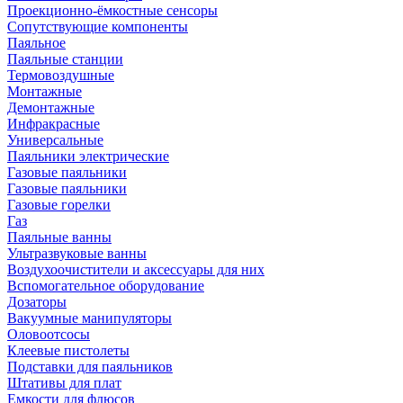
Проекционно-ёмкостные сенсоры
Сопутствующие компоненты
Паяльное
Паяльные станции
Термовоздушные
Монтажные
Демонтажные
Инфракрасные
Универсальные
Паяльники электрические
Газовые паяльники
Газовые паяльники
Газовые горелки
Газ
Паяльные ванны
Ультразвуковые ванны
Воздухоочистители и аксессуары для них
Вспомогательное оборудование
Дозаторы
Вакуумные манипуляторы
Оловоотсосы
Клеевые пистолеты
Подставки для паяльников
Штативы для плат
Емкости для флюсов