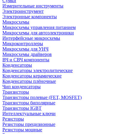
Сумки
Измерительные инструменты
Электроинструмент
Электронные компоненты
Микросхемы
Микросхемы управления питанием
Микросхемы для автоэлектроники
Интерфейсные микросхемы
Микроконтроллеры
Микросхемы для УНЧ
Микросхемы драйверов
ВЧ и СВЧ компоненты
Конденсаторы
Конденсаторы электролитические
Конденсаторы керамические
Конденсаторы плёночные
Чип конденсаторы
Транзисторы
Транзисторы полевые (FET, MOSFET)
Транзисторы биполярные
Транзисторы IGBT
Интеллектуальные ключи
Резисторы
Резисторы прецизионные
Резисторы мощные