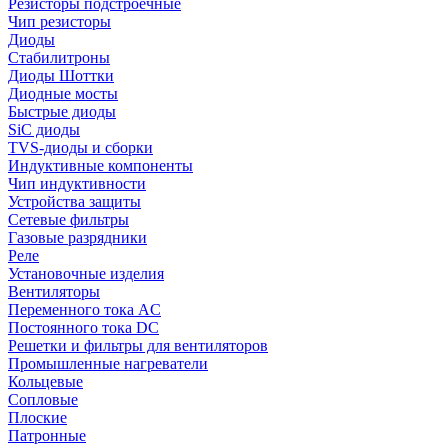
Резисторы подстроечные
Чип резисторы
Диоды
Стабилитроны
Диоды Шоттки
Диодные мосты
Быстрые диоды
SiC диоды
TVS-диоды и сборки
Индуктивные компоненты
Чип индуктивности
Устройства защиты
Сетевые фильтры
Газовые разрядники
Реле
Установочные изделия
Вентиляторы
Переменного тока AC
Постоянного тока DC
Решетки и фильтры для вентиляторов
Промышленные нагреватели
Кольцевые
Сопловые
Плоские
Патронные