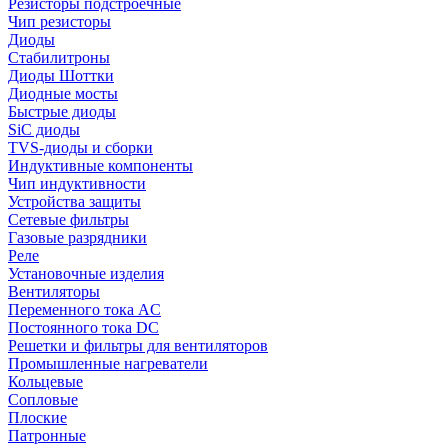
Резисторы подстроечные
Чип резисторы
Диоды
Стабилитроны
Диоды Шоттки
Диодные мосты
Быстрые диоды
SiC диоды
TVS-диоды и сборки
Индуктивные компоненты
Чип индуктивности
Устройства защиты
Сетевые фильтры
Газовые разрядники
Реле
Установочные изделия
Вентиляторы
Переменного тока AC
Постоянного тока DC
Решетки и фильтры для вентиляторов
Промышленные нагреватели
Кольцевые
Сопловые
Плоские
Патронные