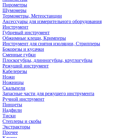
Пирометры
Шумомеры
Термометры, Метеостанции
Аксессуары для измерительного оборудования
Инструмент
Губцевый инструмент
Обжимные клещи, Кримперы
Инструмент для снятия изоляции, Стрипперы
Бокорезы и кусачки
Сменные губки
Плоскогубцы, длинногубцы, круглогубцы
Режущий инструмент
Кабелерезы
Ножи
Ножницы
Скальпели
Запасные части для режущего инструмента
Ручной инструмент
Пинцеты
Надфили
Тиски
Степлеры и скобы
Экстракторы
Прочее
Ключи