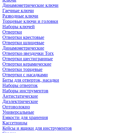
Динамометрические ключи
Гаечные ключи
Разводные ключи
Торцевые ключи и головки
Наборы ключей
Отвертки
Отвертки крестовые
Отвертки шлицевые
Динамометрические
Отвертки-звездочки Torx
Отвертки шестигранные
Отвертки керамические
Отвертки торцевые
Отвертки с насадками
Биты для отверток, насадки
Наборы отверток
Наборы инструментов
Антистатические
Диэлектрические
Оптоволокно
Универсальные
Емкости для хранения
Кассетницы
Кейсы и ящики для инструментов