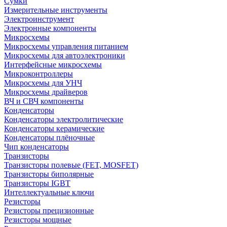
Сумки
Измерительные инструменты
Электроинструмент
Электронные компоненты
Микросхемы
Микросхемы управления питанием
Микросхемы для автоэлектроники
Интерфейсные микросхемы
Микроконтроллеры
Микросхемы для УНЧ
Микросхемы драйверов
ВЧ и СВЧ компоненты
Конденсаторы
Конденсаторы электролитические
Конденсаторы керамические
Конденсаторы плёночные
Чип конденсаторы
Транзисторы
Транзисторы полевые (FET, MOSFET)
Транзисторы биполярные
Транзисторы IGBT
Интеллектуальные ключи
Резисторы
Резисторы прецизионные
Резисторы мощные