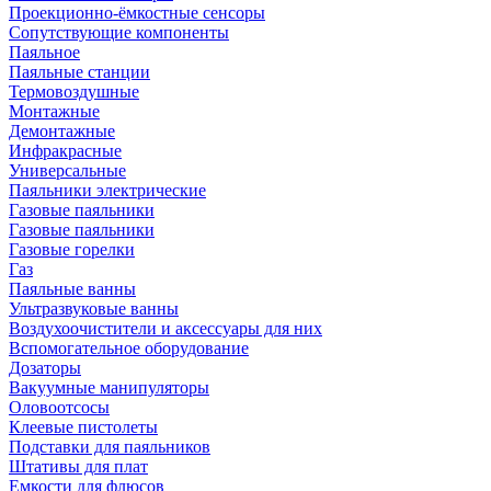
Проекционно-ёмкостные сенсоры
Сопутствующие компоненты
Паяльное
Паяльные станции
Термовоздушные
Монтажные
Демонтажные
Инфракрасные
Универсальные
Паяльники электрические
Газовые паяльники
Газовые паяльники
Газовые горелки
Газ
Паяльные ванны
Ультразвуковые ванны
Воздухоочистители и аксессуары для них
Вспомогательное оборудование
Дозаторы
Вакуумные манипуляторы
Оловоотсосы
Клеевые пистолеты
Подставки для паяльников
Штативы для плат
Емкости для флюсов