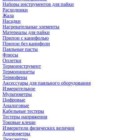
Наборы инструментов для пайки
Расходники
Жала
Насадки
Нагревательные элементы
Материалы для пайки
Припои с канифолью
Припои без канифоли
Паяльные пасты
Флюсы
Оплетки
Термоинструмент
Термопинцеты
Термофены
Аксессуары для паяльного оборудования
Измерительное
Мультиметры
Цифровые
Аналоговые
Кабельные тестеры
Тестеры напряжения
Токовые клещи
Измерители физических величин
Анемометры
Люксметры