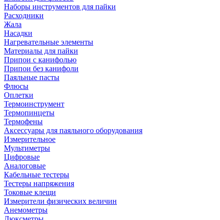
Наборы инструментов для пайки
Расходники
Жала
Насадки
Нагревательные элементы
Материалы для пайки
Припои с канифолью
Припои без канифоли
Паяльные пасты
Флюсы
Оплетки
Термоинструмент
Термопинцеты
Термофены
Аксессуары для паяльного оборудования
Измерительное
Мультиметры
Цифровые
Аналоговые
Кабельные тестеры
Тестеры напряжения
Токовые клещи
Измерители физических величин
Анемометры
Люксметры