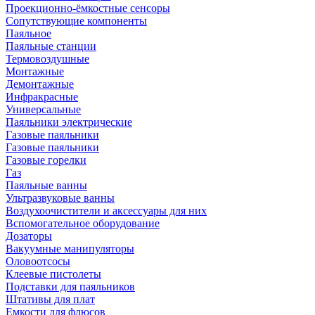
Проекционно-ёмкостные сенсоры
Сопутствующие компоненты
Паяльное
Паяльные станции
Термовоздушные
Монтажные
Демонтажные
Инфракрасные
Универсальные
Паяльники электрические
Газовые паяльники
Газовые паяльники
Газовые горелки
Газ
Паяльные ванны
Ультразвуковые ванны
Воздухоочистители и аксессуары для них
Вспомогательное оборудование
Дозаторы
Вакуумные манипуляторы
Оловоотсосы
Клеевые пистолеты
Подставки для паяльников
Штативы для плат
Емкости для флюсов