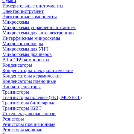
Сумки
Измерительные инструменты
Электроинструмент
Электронные компоненты
Микросхемы
Микросхемы управления питанием
Микросхемы для автоэлектроники
Интерфейсные микросхемы
Микроконтроллеры
Микросхемы для УНЧ
Микросхемы драйверов
ВЧ и СВЧ компоненты
Конденсаторы
Конденсаторы электролитические
Конденсаторы керамические
Конденсаторы плёночные
Чип конденсаторы
Транзисторы
Транзисторы полевые (FET, MOSFET)
Транзисторы биполярные
Транзисторы IGBT
Интеллектуальные ключи
Резисторы
Резисторы прецизионные
Резисторы мощные