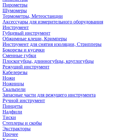
Пирометры
Шумомеры
Термометры, Метеостанции
Аксессуары для измерительного оборудования
Инструмент
Губцевый инструмент
Обжимные клещи, Кримперы
Инструмент для снятия изоляции, Стрипперы
Бокорезы и кусачки
Сменные губки
Плоскогубцы, длинногубцы, круглогубцы
Режущий инструмент
Кабелерезы
Ножи
Ножницы
Скальпели
Запасные части для режущего инструмента
Ручной инструмент
Пинцеты
Надфили
Тиски
Степлеры и скобы
Экстракторы
Прочее
Ключи