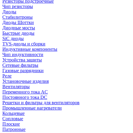
Резисторы подстроечные
Чип резисторы
Диоды
Стабилитроны
Диоды Шоттки
Диодные мосты
Быстрые диоды
SiC диоды
TVS-диоды и сборки
Индуктивные компоненты
Чип индуктивности
Устройства защиты
Сетевые фильтры
Газовые разрядники
Реле
Установочные изделия
Вентиляторы
Переменного тока AC
Постоянного тока DC
Решетки и фильтры для вентиляторов
Промышленные нагреватели
Кольцевые
Сопловые
Плоские
Патронные