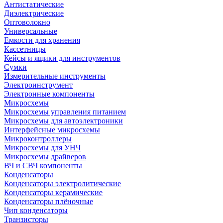
Антистатические
Диэлектрические
Оптоволокно
Универсальные
Емкости для хранения
Кассетницы
Кейсы и ящики для инструментов
Сумки
Измерительные инструменты
Электроинструмент
Электронные компоненты
Микросхемы
Микросхемы управления питанием
Микросхемы для автоэлектроники
Интерфейсные микросхемы
Микроконтроллеры
Микросхемы для УНЧ
Микросхемы драйверов
ВЧ и СВЧ компоненты
Конденсаторы
Конденсаторы электролитические
Конденсаторы керамические
Конденсаторы плёночные
Чип конденсаторы
Транзисторы