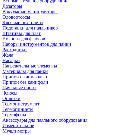
Вспомогательное оборудование
Дозаторы
Вакуумные манипуляторы
Оловоотсосы
Клеевые пистолеты
Подставки для паяльников
Штативы для плат
Емкости для флюсов
Наборы инструментов для пайки
Расходники
Жала
Насадки
Нагревательные элементы
Материалы для пайки
Припои с канифолью
Припои без канифоли
Паяльные пасты
Флюсы
Оплетки
Термоинструмент
Термопинцеты
Термофены
Аксессуары для паяльного оборудования
Измерительное
Мультиметры