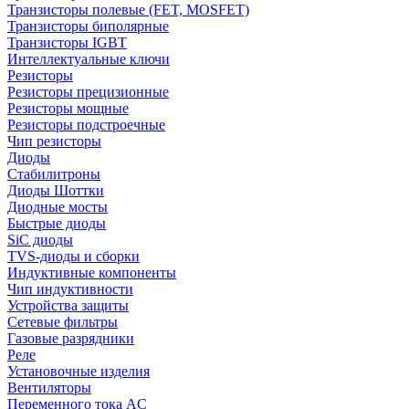
Транзисторы полевые (FET, MOSFET)
Транзисторы биполярные
Транзисторы IGBT
Интеллектуальные ключи
Резисторы
Резисторы прецизионные
Резисторы мощные
Резисторы подстроечные
Чип резисторы
Диоды
Стабилитроны
Диоды Шоттки
Диодные мосты
Быстрые диоды
SiC диоды
TVS-диоды и сборки
Индуктивные компоненты
Чип индуктивности
Устройства защиты
Сетевые фильтры
Газовые разрядники
Реле
Установочные изделия
Вентиляторы
Переменного тока AC