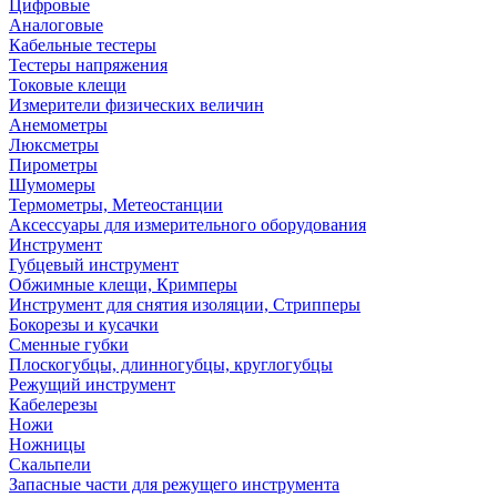
Цифровые
Аналоговые
Кабельные тестеры
Тестеры напряжения
Токовые клещи
Измерители физических величин
Анемометры
Люксметры
Пирометры
Шумомеры
Термометры, Метеостанции
Аксессуары для измерительного оборудования
Инструмент
Губцевый инструмент
Обжимные клещи, Кримперы
Инструмент для снятия изоляции, Стрипперы
Бокорезы и кусачки
Сменные губки
Плоскогубцы, длинногубцы, круглогубцы
Режущий инструмент
Кабелерезы
Ножи
Ножницы
Скальпели
Запасные части для режущего инструмента