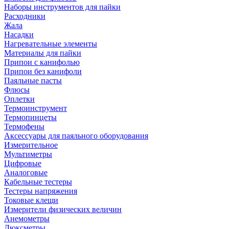
Наборы инструментов для пайки
Расходники
Жала
Насадки
Нагревательные элементы
Материалы для пайки
Припои с канифолью
Припои без канифоли
Паяльные пасты
Флюсы
Оплетки
Термоинструмент
Термопинцеты
Термофены
Аксессуары для паяльного оборудования
Измерительное
Мультиметры
Цифровые
Аналоговые
Кабельные тестеры
Тестеры напряжения
Токовые клещи
Измерители физических величин
Анемометры
Люксметры