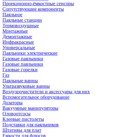
Проекционно-ёмкостные сенсоры
Сопутствующие компоненты
Паяльное
Паяльные станции
Термовоздушные
Монтажные
Демонтажные
Инфракрасные
Универсальные
Паяльники электрические
Газовые паяльники
Газовые паяльники
Газовые горелки
Газ
Паяльные ванны
Ультразвуковые ванны
Воздухоочистители и аксессуары для них
Вспомогательное оборудование
Дозаторы
Вакуумные манипуляторы
Оловоотсосы
Клеевые пистолеты
Подставки для паяльников
Штативы для плат
Емкости для флюсов