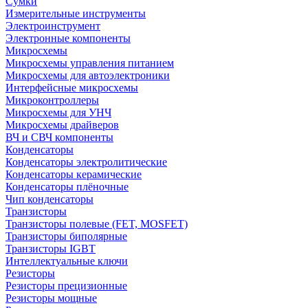
Сумки
Измерительные инструменты
Электроинструмент
Электронные компоненты
Микросхемы
Микросхемы управления питанием
Микросхемы для автоэлектроники
Интерфейсные микросхемы
Микроконтроллеры
Микросхемы для УНЧ
Микросхемы драйверов
ВЧ и СВЧ компоненты
Конденсаторы
Конденсаторы электролитические
Конденсаторы керамические
Конденсаторы плёночные
Чип конденсаторы
Транзисторы
Транзисторы полевые (FET, MOSFET)
Транзисторы биполярные
Транзисторы IGBT
Интеллектуальные ключи
Резисторы
Резисторы прецизионные
Резисторы мощные