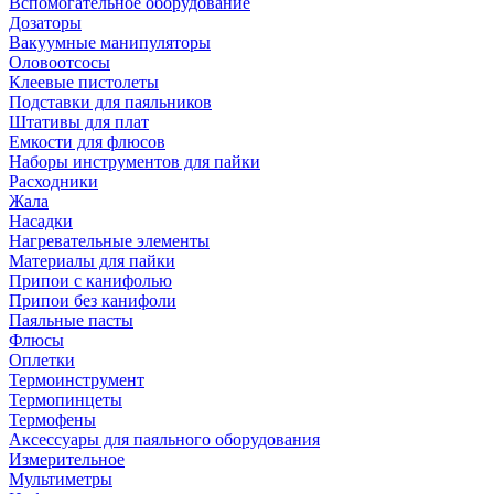
Вспомогательное оборудование
Дозаторы
Вакуумные манипуляторы
Оловоотсосы
Клеевые пистолеты
Подставки для паяльников
Штативы для плат
Емкости для флюсов
Наборы инструментов для пайки
Расходники
Жала
Насадки
Нагревательные элементы
Материалы для пайки
Припои с канифолью
Припои без канифоли
Паяльные пасты
Флюсы
Оплетки
Термоинструмент
Термопинцеты
Термофены
Аксессуары для паяльного оборудования
Измерительное
Мультиметры