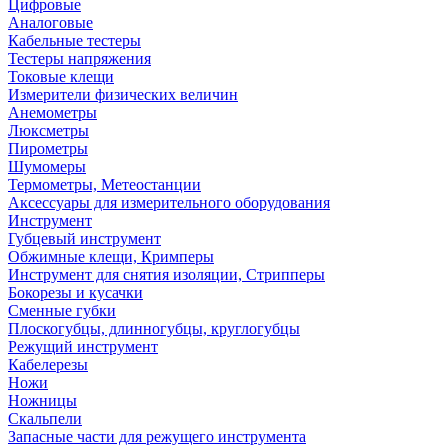
Цифровые
Аналоговые
Кабельные тестеры
Тестеры напряжения
Токовые клещи
Измерители физических величин
Анемометры
Люксметры
Пирометры
Шумомеры
Термометры, Метеостанции
Аксессуары для измерительного оборудования
Инструмент
Губцевый инструмент
Обжимные клещи, Кримперы
Инструмент для снятия изоляции, Стрипперы
Бокорезы и кусачки
Сменные губки
Плоскогубцы, длинногубцы, круглогубцы
Режущий инструмент
Кабелерезы
Ножи
Ножницы
Скальпели
Запасные части для режущего инструмента