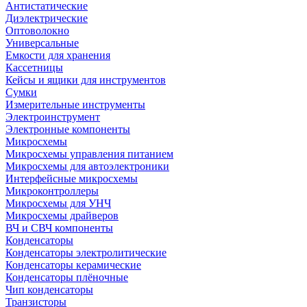
Антистатические
Диэлектрические
Оптоволокно
Универсальные
Емкости для хранения
Кассетницы
Кейсы и ящики для инструментов
Сумки
Измерительные инструменты
Электроинструмент
Электронные компоненты
Микросхемы
Микросхемы управления питанием
Микросхемы для автоэлектроники
Интерфейсные микросхемы
Микроконтроллеры
Микросхемы для УНЧ
Микросхемы драйверов
ВЧ и СВЧ компоненты
Конденсаторы
Конденсаторы электролитические
Конденсаторы керамические
Конденсаторы плёночные
Чип конденсаторы
Транзисторы