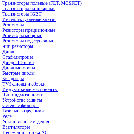
Транзисторы полевые (FET, MOSFET)
Транзисторы биполярные
Транзисторы IGBT
Интеллектуальные ключи
Резисторы
Резисторы прецизионные
Резисторы мощные
Резисторы подстроечные
Чип резисторы
Диоды
Стабилитроны
Диоды Шоттки
Диодные мосты
Быстрые диоды
SiC диоды
TVS-диоды и сборки
Индуктивные компоненты
Чип индуктивности
Устройства защиты
Сетевые фильтры
Газовые разрядники
Реле
Установочные изделия
Вентиляторы
Переменного тока AC