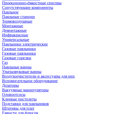
Проекционно-ёмкостные сенсоры
Сопутствующие компоненты
Паяльное
Паяльные станции
Термовоздушные
Монтажные
Демонтажные
Инфракрасные
Универсальные
Паяльники электрические
Газовые паяльники
Газовые паяльники
Газовые горелки
Газ
Паяльные ванны
Ультразвуковые ванны
Воздухоочистители и аксессуары для них
Вспомогательное оборудование
Дозаторы
Вакуумные манипуляторы
Оловоотсосы
Клеевые пистолеты
Подставки для паяльников
Штативы для плат
Емкости для флюсов