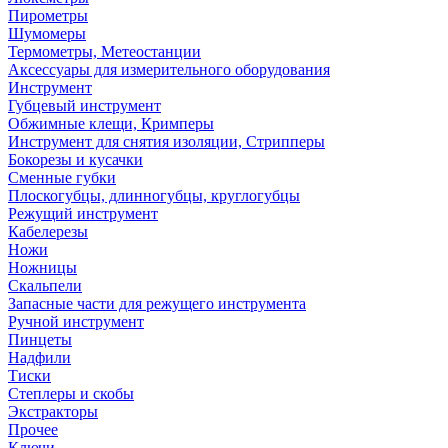
Пирометры
Шумомеры
Термометры, Метеостанции
Аксессуары для измерительного оборудования
Инструмент
Губцевый инструмент
Обжимные клещи, Кримперы
Инструмент для снятия изоляции, Стрипперы
Бокорезы и кусачки
Сменные губки
Плоскогубцы, длинногубцы, круглогубцы
Режущий инструмент
Кабелерезы
Ножи
Ножницы
Скальпели
Запасные части для режущего инструмента
Ручной инструмент
Пинцеты
Надфили
Тиски
Степлеры и скобы
Экстракторы
Прочее
Ключи