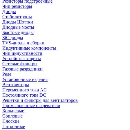
Резисторы подстроечные
Чип резисторы
Диоды
Стабилитроны
Диоды Шоттки
Диодные мосты
Быстрые диоды
SiC диоды
TVS-диоды и сборки
Индуктивные компоненты
Чип индуктивности
Устройства защиты
Сетевые фильтры
Газовые разрядники
Реле
Установочные изделия
Вентиляторы
Переменного тока AC
Постоянного тока DC
Решетки и фильтры для вентиляторов
Промышленные нагреватели
Кольцевые
Сопловые
Плоские
Патронные