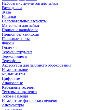
Наборы инструментов для пайки
Расходники
Жала
Насадки
Нагревательные элементы
Материалы для пайки
Припои с канифолью
Припои без канифоли
Паяльные пасты
Флюсы
Оплетки
Термоинструмент
Термопинцеты
Термофены
Аксессуары для паяльного оборудования
Измерительное
Мультиметры
Цифровые
Аналоговые
Кабельные тестеры
Тестеры напряжения
Токовые клещи
Измерители физических величин
Анемометры
Люксметры