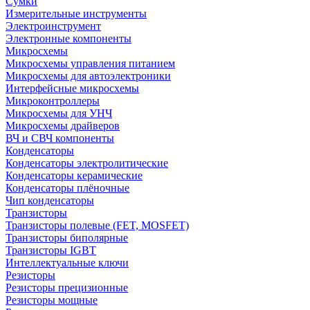
Сумки
Измерительные инструменты
Электроинструмент
Электронные компоненты
Микросхемы
Микросхемы управления питанием
Микросхемы для автоэлектроники
Интерфейсные микросхемы
Микроконтроллеры
Микросхемы для УНЧ
Микросхемы драйверов
ВЧ и СВЧ компоненты
Конденсаторы
Конденсаторы электролитические
Конденсаторы керамические
Конденсаторы плёночные
Чип конденсаторы
Транзисторы
Транзисторы полевые (FET, MOSFET)
Транзисторы биполярные
Транзисторы IGBT
Интеллектуальные ключи
Резисторы
Резисторы прецизионные
Резисторы мощные