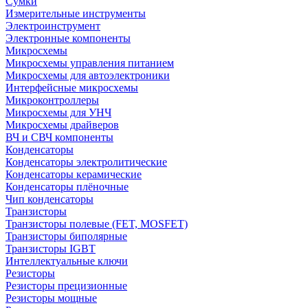
Сумки
Измерительные инструменты
Электроинструмент
Электронные компоненты
Микросхемы
Микросхемы управления питанием
Микросхемы для автоэлектроники
Интерфейсные микросхемы
Микроконтроллеры
Микросхемы для УНЧ
Микросхемы драйверов
ВЧ и СВЧ компоненты
Конденсаторы
Конденсаторы электролитические
Конденсаторы керамические
Конденсаторы плёночные
Чип конденсаторы
Транзисторы
Транзисторы полевые (FET, MOSFET)
Транзисторы биполярные
Транзисторы IGBT
Интеллектуальные ключи
Резисторы
Резисторы прецизионные
Резисторы мощные