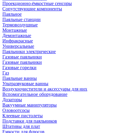
Проекционно-ёмкостные сенсоры
Сопутствующие компоненты
Паяльное
Паяльные станции
Термовоздушные
Монтажные
Демонтажные
Инфракрасные
Универсальные
Паяльники электрические
Газовые паяльники
Газовые паяльники
Газовые горелки
Газ
Паяльные ванны
Ультразвуковые ванны
Воздухоочистители и аксессуары для них
Вспомогательное оборудование
Дозаторы
Вакуумные манипуляторы
Оловоотсосы
Клеевые пистолеты
Подставки для паяльников
Штативы для плат
Емкости для флюсов