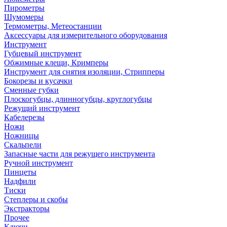
Пирометры
Шумомеры
Термометры, Метеостанции
Аксессуары для измерительного оборудования
Инструмент
Губцевый инструмент
Обжимные клещи, Кримперы
Инструмент для снятия изоляции, Стрипперы
Бокорезы и кусачки
Сменные губки
Плоскогубцы, длинногубцы, круглогубцы
Режущий инструмент
Кабелерезы
Ножи
Ножницы
Скальпели
Запасные части для режущего инструмента
Ручной инструмент
Пинцеты
Надфили
Тиски
Степлеры и скобы
Экстракторы
Прочее
Ключи