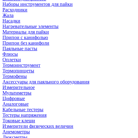
Наборы инструментов для пайки
Расходники
Жала
Насадки
Нагревательные элементы
Материалы для пайки
Припои с канифолью
Припои без канифоли
Паяльные пасты
Флюсы
Оплетки
Термоинструмент
Термопинцеты
Термофены
Аксессуары для паяльного оборудования
Измерительное
Мультиметры
Цифровые
Аналоговые
Кабельные тестеры
Тестеры напряжения
Токовые клещи
Измерители физических величин
Анемометры
Люксметры