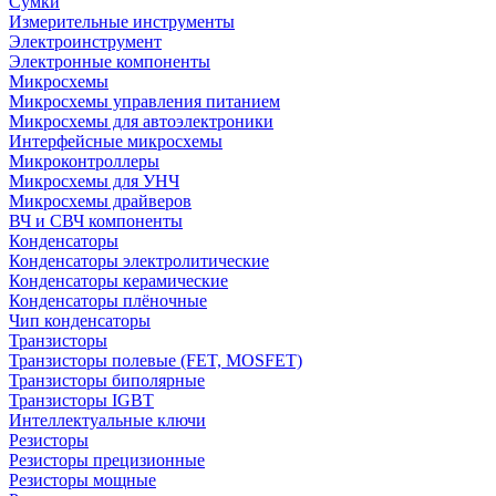
Сумки
Измерительные инструменты
Электроинструмент
Электронные компоненты
Микросхемы
Микросхемы управления питанием
Микросхемы для автоэлектроники
Интерфейсные микросхемы
Микроконтроллеры
Микросхемы для УНЧ
Микросхемы драйверов
ВЧ и СВЧ компоненты
Конденсаторы
Конденсаторы электролитические
Конденсаторы керамические
Конденсаторы плёночные
Чип конденсаторы
Транзисторы
Транзисторы полевые (FET, MOSFET)
Транзисторы биполярные
Транзисторы IGBT
Интеллектуальные ключи
Резисторы
Резисторы прецизионные
Резисторы мощные