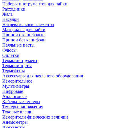
Наборы инструментов для пайки
Расходники
Жала
Насадки
Нагревательные элементы
Материалы для пайки
Припои с канифолью
Припои без канифоли
Паяльные пасты
Флюсы
Оплетки
Термоинструмент
Термопинцеты
Термофены
Аксессуары для паяльного оборудования
Измерительное
Мультиметры
Цифровые
Аналоговые
Кабельные тестеры
Тестеры напряжения
Токовые клещи
Измерители физических величин
Анемометры
Люксметры