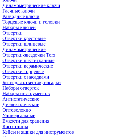
Динамометрические ключи
Гаечные ключи
Разводные ключи
Торцевые ключи и головки
Наборы ключей
Отвертки
Отвертки крестовые
Отвертки шлицевые
Динамометрические
Отвертки-звездочки Torx
Отвертки шестигранные
Отвертки керамические
Отвертки торцевые
Отвертки с насадками
Биты для отверток, насадки
Наборы отверток
Наборы инструментов
Антистатические
Диэлектрические
Оптоволокно
Универсальные
Емкости для хранения
Кассетницы
Кейсы и ящики для инструментов