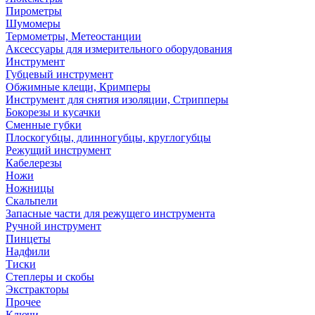
Пирометры
Шумомеры
Термометры, Метеостанции
Аксессуары для измерительного оборудования
Инструмент
Губцевый инструмент
Обжимные клещи, Кримперы
Инструмент для снятия изоляции, Стрипперы
Бокорезы и кусачки
Сменные губки
Плоскогубцы, длинногубцы, круглогубцы
Режущий инструмент
Кабелерезы
Ножи
Ножницы
Скальпели
Запасные части для режущего инструмента
Ручной инструмент
Пинцеты
Надфили
Тиски
Степлеры и скобы
Экстракторы
Прочее
Ключи