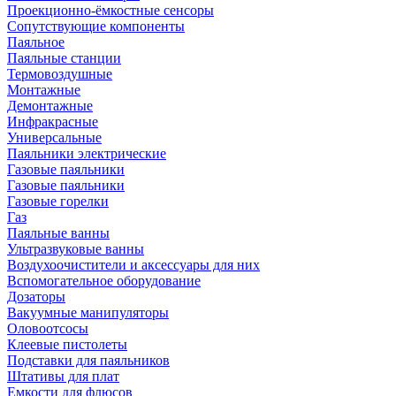
Проекционно-ёмкостные сенсоры
Сопутствующие компоненты
Паяльное
Паяльные станции
Термовоздушные
Монтажные
Демонтажные
Инфракрасные
Универсальные
Паяльники электрические
Газовые паяльники
Газовые паяльники
Газовые горелки
Газ
Паяльные ванны
Ультразвуковые ванны
Воздухоочистители и аксессуары для них
Вспомогательное оборудование
Дозаторы
Вакуумные манипуляторы
Оловоотсосы
Клеевые пистолеты
Подставки для паяльников
Штативы для плат
Емкости для флюсов