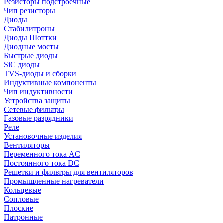
Резисторы подстроечные
Чип резисторы
Диоды
Стабилитроны
Диоды Шоттки
Диодные мосты
Быстрые диоды
SiC диоды
TVS-диоды и сборки
Индуктивные компоненты
Чип индуктивности
Устройства защиты
Сетевые фильтры
Газовые разрядники
Реле
Установочные изделия
Вентиляторы
Переменного тока AC
Постоянного тока DC
Решетки и фильтры для вентиляторов
Промышленные нагреватели
Кольцевые
Сопловые
Плоские
Патронные