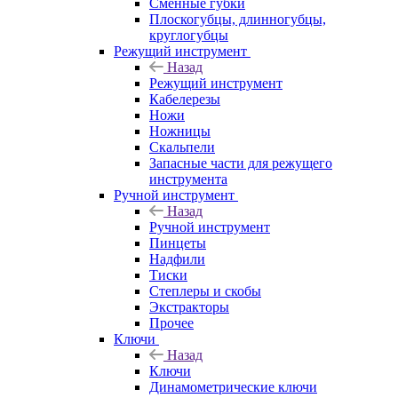
Сменные губки
Плоскогубцы, длинногубцы,
круглогубцы
Режущий инструмент
Назад
Режущий инструмент
Кабелерезы
Ножи
Ножницы
Скальпели
Запасные части для режущего
инструмента
Ручной инструмент
Назад
Ручной инструмент
Пинцеты
Надфили
Тиски
Степлеры и скобы
Экстракторы
Прочее
Ключи
Назад
Ключи
Динамометрические ключи