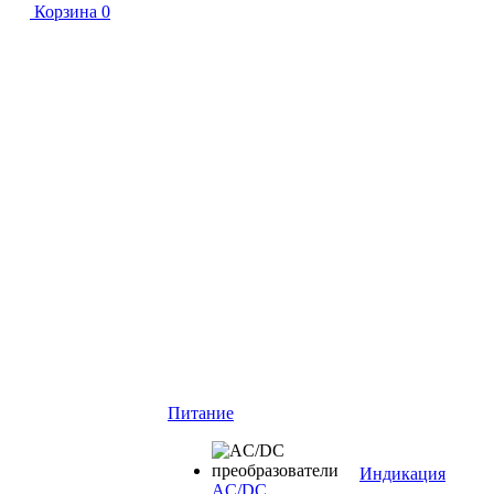
Корзина
0
Питание
Индикация
AC/DC