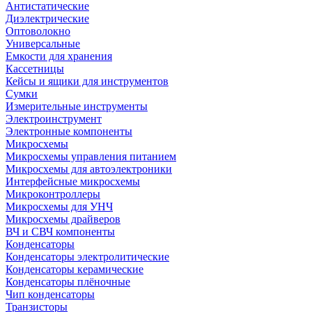
Антистатические
Диэлектрические
Оптоволокно
Универсальные
Емкости для хранения
Кассетницы
Кейсы и ящики для инструментов
Сумки
Измерительные инструменты
Электроинструмент
Электронные компоненты
Микросхемы
Микросхемы управления питанием
Микросхемы для автоэлектроники
Интерфейсные микросхемы
Микроконтроллеры
Микросхемы для УНЧ
Микросхемы драйверов
ВЧ и СВЧ компоненты
Конденсаторы
Конденсаторы электролитические
Конденсаторы керамические
Конденсаторы плёночные
Чип конденсаторы
Транзисторы