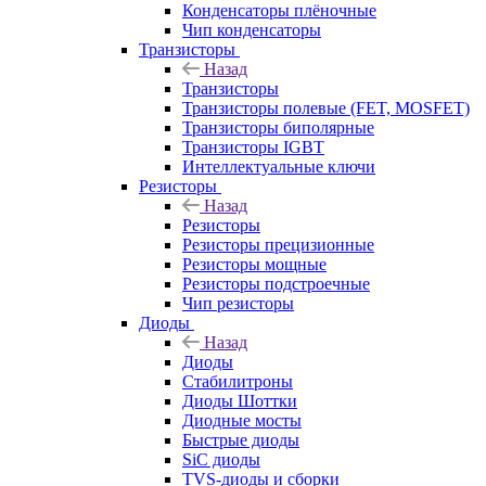
Конденсаторы плёночные
Чип конденсаторы
Транзисторы
Назад
Транзисторы
Транзисторы полевые (FET, MOSFET)
Транзисторы биполярные
Транзисторы IGBT
Интеллектуальные ключи
Резисторы
Назад
Резисторы
Резисторы прецизионные
Резисторы мощные
Резисторы подстроечные
Чип резисторы
Диоды
Назад
Диоды
Стабилитроны
Диоды Шоттки
Диодные мосты
Быстрые диоды
SiC диоды
TVS-диоды и сборки