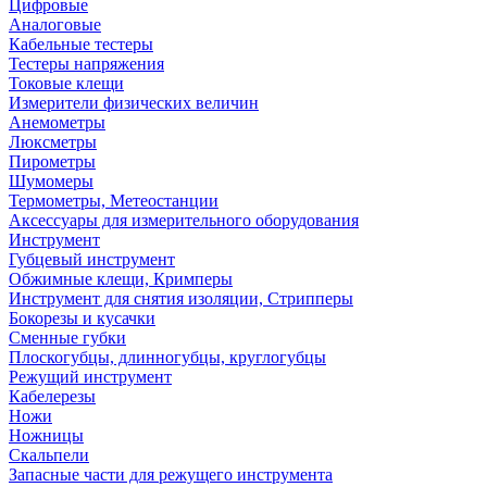
Цифровые
Аналоговые
Кабельные тестеры
Тестеры напряжения
Токовые клещи
Измерители физических величин
Анемометры
Люксметры
Пирометры
Шумомеры
Термометры, Метеостанции
Аксессуары для измерительного оборудования
Инструмент
Губцевый инструмент
Обжимные клещи, Кримперы
Инструмент для снятия изоляции, Стрипперы
Бокорезы и кусачки
Сменные губки
Плоскогубцы, длинногубцы, круглогубцы
Режущий инструмент
Кабелерезы
Ножи
Ножницы
Скальпели
Запасные части для режущего инструмента