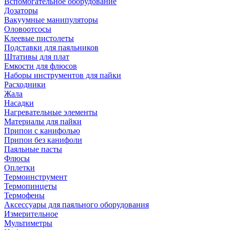
Вспомогательное оборудование
Дозаторы
Вакуумные манипуляторы
Оловоотсосы
Клеевые пистолеты
Подставки для паяльников
Штативы для плат
Емкости для флюсов
Наборы инструментов для пайки
Расходники
Жала
Насадки
Нагревательные элементы
Материалы для пайки
Припои с канифолью
Припои без канифоли
Паяльные пасты
Флюсы
Оплетки
Термоинструмент
Термопинцеты
Термофены
Аксессуары для паяльного оборудования
Измерительное
Мультиметры