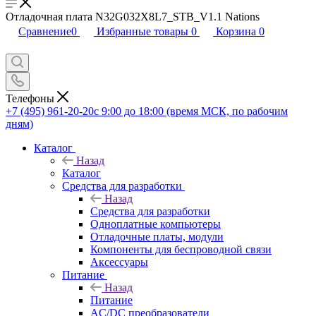
Отладочная плата N32G032X8L7_STB_V1.1 Nations
Сравнение
0
Избранные товары
0
Корзина
0
Телефоны
+7 (495) 961-20-20
с 9:00 до 18:00 (время МСК, по рабочим
дням)
Каталог
Назад
Каталог
Средства для разработки
Назад
Средства для разработки
Одноплатные компьютеры
Отладочные платы, модули
Компоненты для беспроводной связи
Аксессуары
Питание
Назад
Питание
AC/DC преобразователи