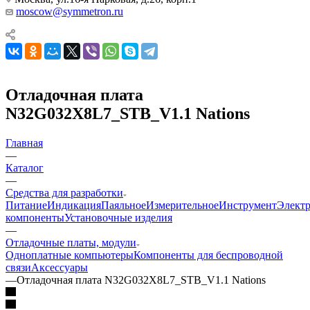
moscow@symmetron.ru
Отладочная плата
N32G032X8L7_STB_V1.1 Nations
Главная
—
Каталог
—
Средства для разработки
Питание
Индикация
Паяльное
Измерительное
Инструмент
Элект
компоненты
Установочные изделия
—
Отладочные платы, модули
Одноплатные компьютеры
Компоненты для беспроводной
связи
Аксессуары
—
Отладочная плата N32G032X8L7_STB_V1.1 Nations