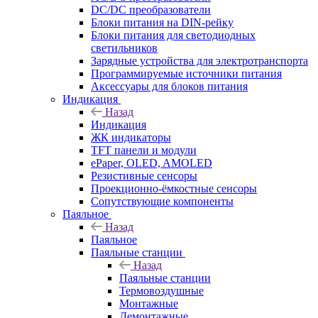
DC/DC преобразователи
Блоки питания на DIN-рейку
Блоки питания для светодиодных
светильников
Зарядные устройства для электротранспорта
Программируемые источники питания
Аксессуары для блоков питания
Индикация
Назад
Индикация
ЖК индикаторы
TFT панели и модули
ePaper, OLED, AMOLED
Резистивные сенсоры
Проекционно-ёмкостные сенсоры
Сопутствующие компоненты
Паяльное
Назад
Паяльное
Паяльные станции
Назад
Паяльные станции
Термовоздушные
Монтажные
Демонтажные