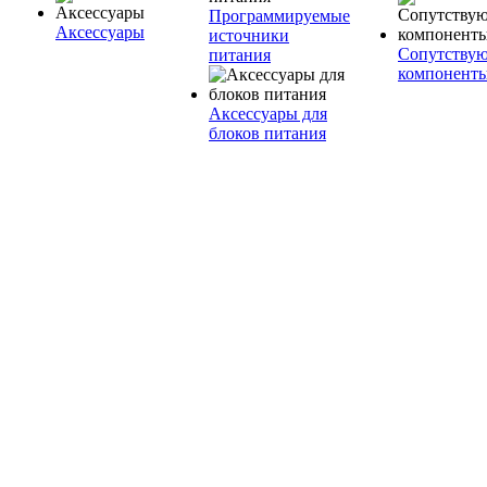
Программируемые
Аксессуары
источники
Сопутству
питания
компонент
Аксессуары для
блоков питания