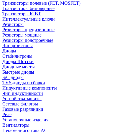
Транзисторы полевые (FET, MOSFET)
Транзисторы биполярные
Транзисторы IGBT
Интеллектуальные ключи
Резисторы
Резисторы прецизионные
Резисторы мощные
Резисторы подстроечные
Чип резисторы
Диоды
Стабилитроны
Диоды Шоттки
Диодные мосты
Быстрые диоды
SiC диоды
TVS-диоды и сборки
Индуктивные компоненты
Чип индуктивности
Устройства защиты
Сетевые фильтры
Газовые разрядники
Реле
Установочные изделия
Вентиляторы
Переменного тока AC