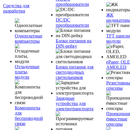
преобразователи
Средства для
разработки
ЖК
DC/DC
индикатор
преобразователи
Одноплатные
TFT панели
Блоки питания на
компьютеры
модули
DIN-рейку
ePaper, OL
Отладочные
Блоки питания для
AMOLED
платы,
светодиодных
модули
светильников
Резистивны
сенсоры
Зарядные
устройства для
Компоненты
электротранспорта
для
Проекцион
беспроводной
ёмкостные
связи
сенсоры