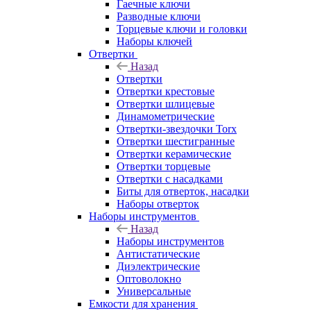
Гаечные ключи
Разводные ключи
Торцевые ключи и головки
Наборы ключей
Отвертки
Назад
Отвертки
Отвертки крестовые
Отвертки шлицевые
Динамометрические
Отвертки-звездочки Torx
Отвертки шестигранные
Отвертки керамические
Отвертки торцевые
Отвертки с насадками
Биты для отверток, насадки
Наборы отверток
Наборы инструментов
Назад
Наборы инструментов
Антистатические
Диэлектрические
Оптоволокно
Универсальные
Емкости для хранения