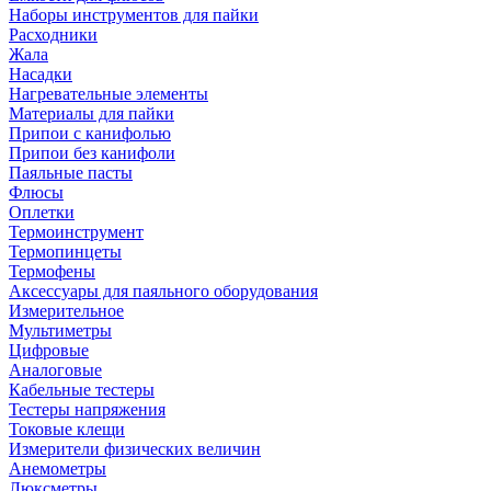
Наборы инструментов для пайки
Расходники
Жала
Насадки
Нагревательные элементы
Материалы для пайки
Припои с канифолью
Припои без канифоли
Паяльные пасты
Флюсы
Оплетки
Термоинструмент
Термопинцеты
Термофены
Аксессуары для паяльного оборудования
Измерительное
Мультиметры
Цифровые
Аналоговые
Кабельные тестеры
Тестеры напряжения
Токовые клещи
Измерители физических величин
Анемометры
Люксметры