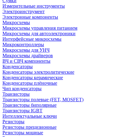
Сумки
Измерительные инструменты
Электроинструмент
Электронные компоненты
Микросхемы
Микросхемы управления питанием
Микросхемы для автоэлектроники
Интерфейсные микросхемы
Микроконтроллеры
Микросхемы для УНЧ
Микросхемы драйверов
ВЧ и СВЧ компоненты
Конденсаторы
Конденсаторы электролитические
Конденсаторы керамические
Конденсаторы плёночные
Чип конденсаторы
Транзисторы
Транзисторы полевые (FET, MOSFET)
Транзисторы биполярные
Транзисторы IGBT
Интеллектуальные ключи
Резисторы
Резисторы прецизионные
Резисторы мощные