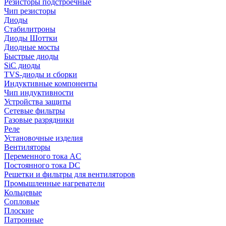
Резисторы подстроечные
Чип резисторы
Диоды
Стабилитроны
Диоды Шоттки
Диодные мосты
Быстрые диоды
SiC диоды
TVS-диоды и сборки
Индуктивные компоненты
Чип индуктивности
Устройства защиты
Сетевые фильтры
Газовые разрядники
Реле
Установочные изделия
Вентиляторы
Переменного тока AC
Постоянного тока DC
Решетки и фильтры для вентиляторов
Промышленные нагреватели
Кольцевые
Сопловые
Плоские
Патронные