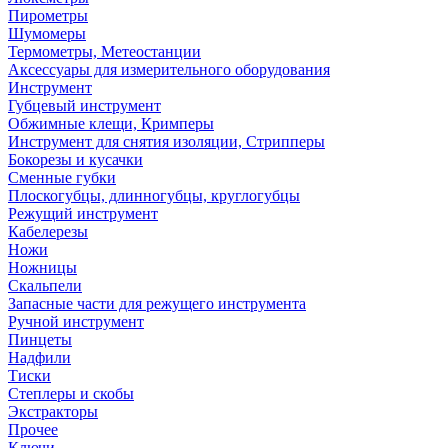
Пирометры
Шумомеры
Термометры, Метеостанции
Аксессуары для измерительного оборудования
Инструмент
Губцевый инструмент
Обжимные клещи, Кримперы
Инструмент для снятия изоляции, Стрипперы
Бокорезы и кусачки
Сменные губки
Плоскогубцы, длинногубцы, круглогубцы
Режущий инструмент
Кабелерезы
Ножи
Ножницы
Скальпели
Запасные части для режущего инструмента
Ручной инструмент
Пинцеты
Надфили
Тиски
Степлеры и скобы
Экстракторы
Прочее
Ключи