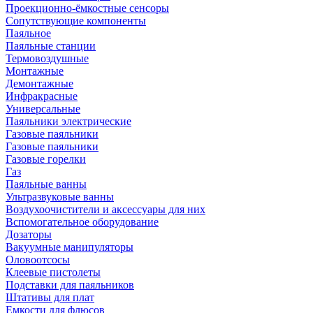
Проекционно-ёмкостные сенсоры
Сопутствующие компоненты
Паяльное
Паяльные станции
Термовоздушные
Монтажные
Демонтажные
Инфракрасные
Универсальные
Паяльники электрические
Газовые паяльники
Газовые паяльники
Газовые горелки
Газ
Паяльные ванны
Ультразвуковые ванны
Воздухоочистители и аксессуары для них
Вспомогательное оборудование
Дозаторы
Вакуумные манипуляторы
Оловоотсосы
Клеевые пистолеты
Подставки для паяльников
Штативы для плат
Емкости для флюсов