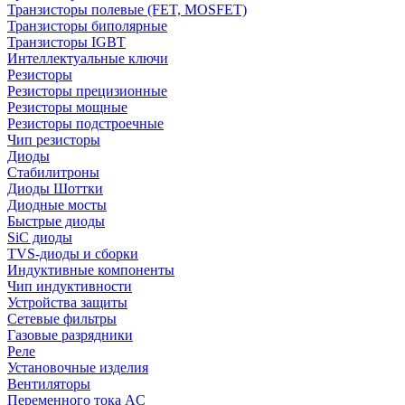
Транзисторы полевые (FET, MOSFET)
Транзисторы биполярные
Транзисторы IGBT
Интеллектуальные ключи
Резисторы
Резисторы прецизионные
Резисторы мощные
Резисторы подстроечные
Чип резисторы
Диоды
Стабилитроны
Диоды Шоттки
Диодные мосты
Быстрые диоды
SiC диоды
TVS-диоды и сборки
Индуктивные компоненты
Чип индуктивности
Устройства защиты
Сетевые фильтры
Газовые разрядники
Реле
Установочные изделия
Вентиляторы
Переменного тока AC