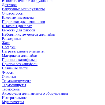
Вспомогательное оборудование
Дозаторы
Вакуумные манипуляторы
Оловоотсосы
Клеевые пистолеты
Подставки для паяльников
Штативы для плат
Емкости для флюсов
Наборы инструментов для пайки
Расходники
Жала
Насадки
Нагревательные элементы
Материалы для пайки
Припои с канифолью
Припои без канифоли
Паяльные пасты
Флюсы
Оплетки
Термоинструмент
Термопинцеты
Термофены
Аксессуары для паяльного оборудования
Измерительное
Мультиметры