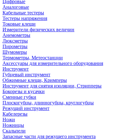
Цифровые
Аналоговые
Кабельные тестеры
Тестеры напряжения
Токовые клещи
Измерители физических величин
Анемометры
Люксметры
Пирометры
Шумомеры
Термометры, Метеостанции
Аксессуары для измерительного оборудования
Инструмент
Губцевый инструмент
Обжимные клещи, Кримперы
Инструмент для снятия изоляции, Стрипперы
Бокорезы и кусачки
Сменные губки
Плоскогубцы, длинногубцы, круглогубцы
Режущий инструмент
Кабелерезы
Ножи
Ножницы
Скальпели
Запасные части для режущего инструмента