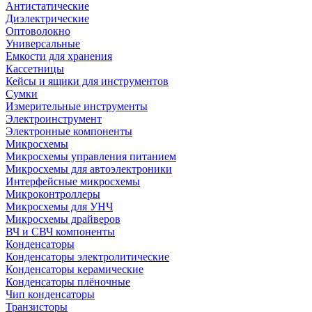
Антистатические
Диэлектрические
Оптоволокно
Универсальные
Емкости для хранения
Кассетницы
Кейсы и ящики для инструментов
Сумки
Измерительные инструменты
Электроинструмент
Электронные компоненты
Микросхемы
Микросхемы управления питанием
Микросхемы для автоэлектроники
Интерфейсные микросхемы
Микроконтроллеры
Микросхемы для УНЧ
Микросхемы драйверов
ВЧ и СВЧ компоненты
Конденсаторы
Конденсаторы электролитические
Конденсаторы керамические
Конденсаторы плёночные
Чип конденсаторы
Транзисторы