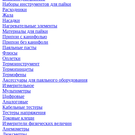
Наборы инструментов для пайки
Расходники
Жала
Насадки
Нагревательные элементы
Материалы для пайки
Припои с канифолью
Припои без канифоли
Паяльные пасты
Флюсы
Оплетки
Термоинструмент
Термопинцеты
Термофены
Аксессуары для паяльного оборудования
Измерительное
Мультиметры
Цифровые
Аналоговые
Кабельные тестеры
Тестеры напряжения
Токовые клещи
Измерители физических величин
Анемометры
Люксметры