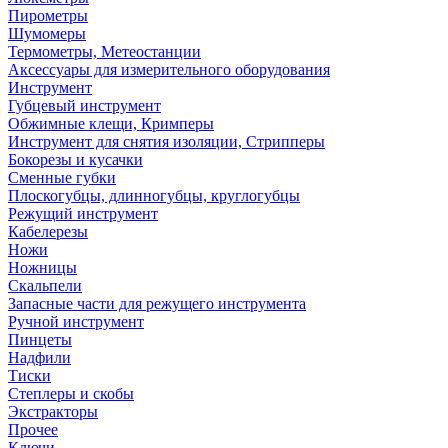
Пирометры
Шумомеры
Термометры, Метеостанции
Аксессуары для измерительного оборудования
Инструмент
Губцевый инструмент
Обжимные клещи, Кримперы
Инструмент для снятия изоляции, Стрипперы
Бокорезы и кусачки
Сменные губки
Плоскогубцы, длинногубцы, круглогубцы
Режущий инструмент
Кабелерезы
Ножи
Ножницы
Скальпели
Запасные части для режущего инструмента
Ручной инструмент
Пинцеты
Надфили
Тиски
Степлеры и скобы
Экстракторы
Прочее
Ключи