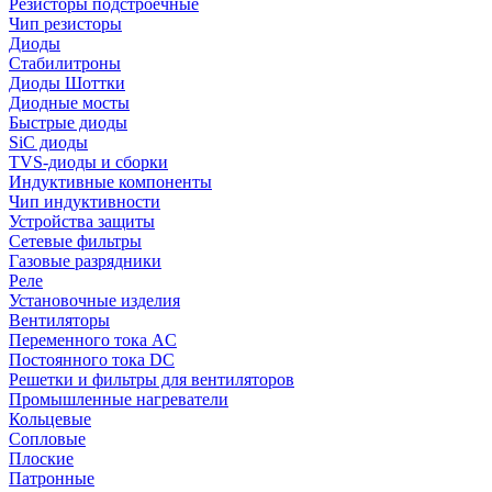
Резисторы подстроечные
Чип резисторы
Диоды
Стабилитроны
Диоды Шоттки
Диодные мосты
Быстрые диоды
SiC диоды
TVS-диоды и сборки
Индуктивные компоненты
Чип индуктивности
Устройства защиты
Сетевые фильтры
Газовые разрядники
Реле
Установочные изделия
Вентиляторы
Переменного тока AC
Постоянного тока DC
Решетки и фильтры для вентиляторов
Промышленные нагреватели
Кольцевые
Сопловые
Плоские
Патронные