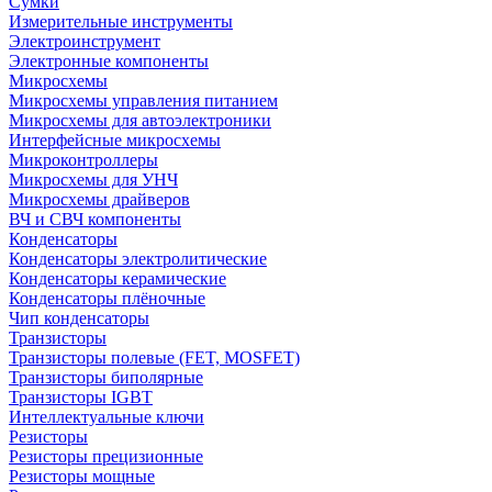
Сумки
Измерительные инструменты
Электроинструмент
Электронные компоненты
Микросхемы
Микросхемы управления питанием
Микросхемы для автоэлектроники
Интерфейсные микросхемы
Микроконтроллеры
Микросхемы для УНЧ
Микросхемы драйверов
ВЧ и СВЧ компоненты
Конденсаторы
Конденсаторы электролитические
Конденсаторы керамические
Конденсаторы плёночные
Чип конденсаторы
Транзисторы
Транзисторы полевые (FET, MOSFET)
Транзисторы биполярные
Транзисторы IGBT
Интеллектуальные ключи
Резисторы
Резисторы прецизионные
Резисторы мощные