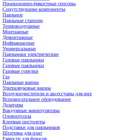
Проекционно-ёмкостные сенсоры
Сопутствующие компоненты
Паяльное
Паяльные станции
Термовоздушные
Монтажные
Демонтажные
Инфракрасные
Универсальные
Паяльники электрические
Газовые паяльники
Газовые паяльники
Газовые горелки
Газ
Паяльные ванны
Ультразвуковые ванны
Воздухоочистители и аксессуары для них
Вспомогательное оборудование
Дозаторы
Вакуумные манипуляторы
Оловоотсосы
Клеевые пистолеты
Подставки для паяльников
Штативы для плат
Емкости для флюсов