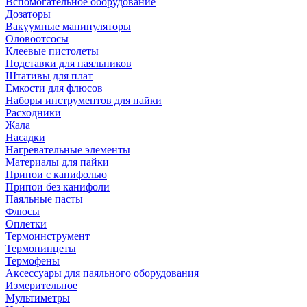
Вспомогательное оборудование
Дозаторы
Вакуумные манипуляторы
Оловоотсосы
Клеевые пистолеты
Подставки для паяльников
Штативы для плат
Емкости для флюсов
Наборы инструментов для пайки
Расходники
Жала
Насадки
Нагревательные элементы
Материалы для пайки
Припои с канифолью
Припои без канифоли
Паяльные пасты
Флюсы
Оплетки
Термоинструмент
Термопинцеты
Термофены
Аксессуары для паяльного оборудования
Измерительное
Мультиметры