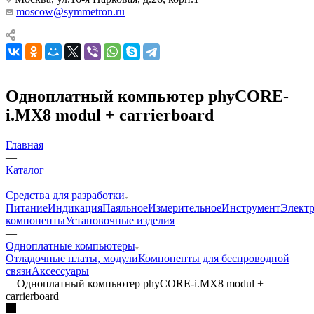
moscow@symmetron.ru
Одноплатный компьютер phyCORE-
i.MX8 modul + carrierboard
Главная
—
Каталог
—
Средства для разработки
Питание
Индикация
Паяльное
Измерительное
Инструмент
Элект
компоненты
Установочные изделия
—
Одноплатные компьютеры
Отладочные платы, модули
Компоненты для беспроводной
связи
Аксессуары
—
Одноплатный компьютер phyCORE-i.MX8 modul +
carrierboard