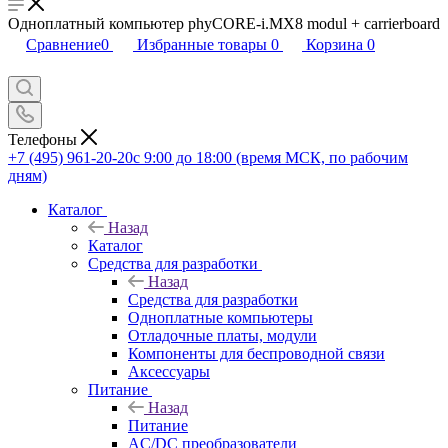
Одноплатный компьютер phyCORE-i.MX8 modul + carrierboard
Сравнение
0
Избранные товары
0
Корзина
0
Телефоны
+7 (495) 961-20-20
с 9:00 до 18:00 (время МСК, по рабочим
дням)
Каталог
Назад
Каталог
Средства для разработки
Назад
Средства для разработки
Одноплатные компьютеры
Отладочные платы, модули
Компоненты для беспроводной связи
Аксессуары
Питание
Назад
Питание
AC/DC преобразователи