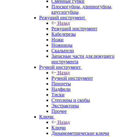
Сменные губки
Плоскогубцы, длинногубцы,
круглогубцы
Режущий инструмент
Назад
Режущий инструмент
Кабелерезы
Ножи
Ножницы
Скальпели
Запасные части для режущего
инструмента
Ручной инструмент
Назад
Ручной инструмент
Пинцеты
Надфили
Тиски
Степлеры и скобы
Экстракторы
Прочее
Ключи
Назад
Ключи
Динамометрические ключи