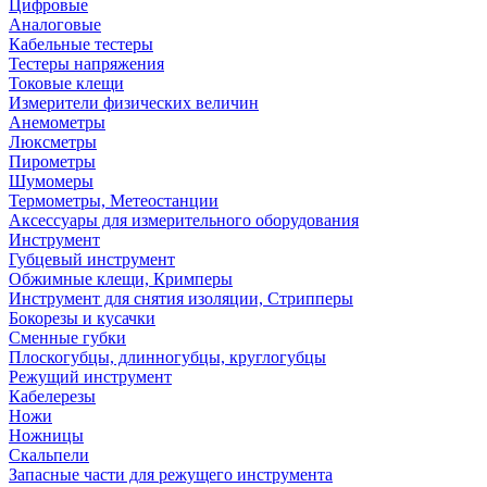
Цифровые
Аналоговые
Кабельные тестеры
Тестеры напряжения
Токовые клещи
Измерители физических величин
Анемометры
Люксметры
Пирометры
Шумомеры
Термометры, Метеостанции
Аксессуары для измерительного оборудования
Инструмент
Губцевый инструмент
Обжимные клещи, Кримперы
Инструмент для снятия изоляции, Стрипперы
Бокорезы и кусачки
Сменные губки
Плоскогубцы, длинногубцы, круглогубцы
Режущий инструмент
Кабелерезы
Ножи
Ножницы
Скальпели
Запасные части для режущего инструмента