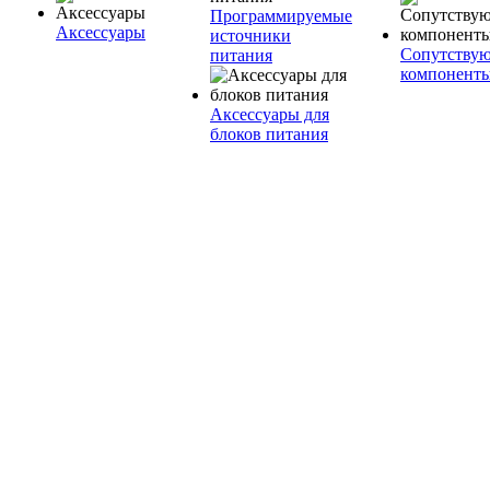
Программируемые
Аксессуары
источники
Сопутству
питания
компонент
Аксессуары для
блоков питания