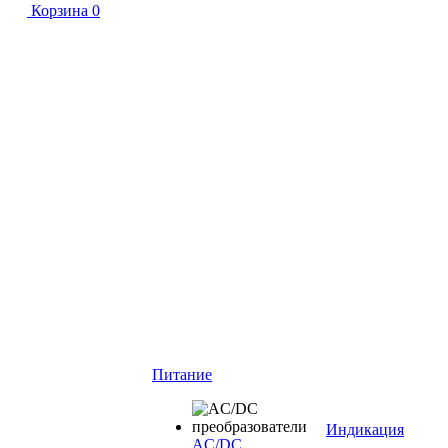
Корзина
0
Питание
Индикация
AC/DC