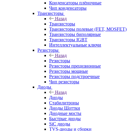
Конденсаторы плёночные
Чип конденсаторы
Транзисторы
Назад
Транзисторы
Транзисторы полевые (FET, MOSFET)
Транзисторы биполярные
Транзисторы IGBT
Интеллектуальные ключи
Резисторы
Назад
Резисторы
Резисторы прецизионные
Резисторы мощные
Резисторы подстроечные
Чип резисторы
Диоды
Назад
Диоды
Стабилитроны
Диоды Шоттки
Диодные мосты
Быстрые диоды
SiC диоды
TVS-диоды и сборки