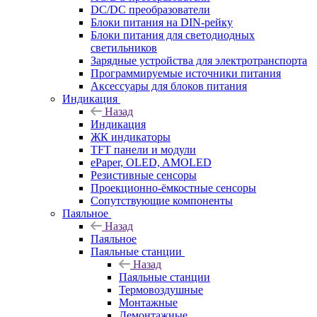
DC/DC преобразователи
Блоки питания на DIN-рейку
Блоки питания для светодиодных
светильников
Зарядные устройства для электротранспорта
Программируемые источники питания
Аксессуары для блоков питания
Индикация
Назад
Индикация
ЖК индикаторы
TFT панели и модули
ePaper, OLED, AMOLED
Резистивные сенсоры
Проекционно-ёмкостные сенсоры
Сопутствующие компоненты
Паяльное
Назад
Паяльное
Паяльные станции
Назад
Паяльные станции
Термовоздушные
Монтажные
Демонтажные