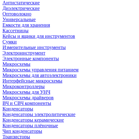
Антистатические
Диэлектрические
Оптоволокно
Универсальные
Емкости для хранения
Кассетницы
Кейсы и ящики для инструментов
Сумки
Измерительные инструменты
Электроинструмент
Электронные компоненты
Микросхемы
Микросхемы управления питанием
Микросхемы для автоэлектроники
Интерфейсные микросхемы
Микроконтроллеры
Микросхемы для УНЧ
Микросхемы драйверов
ВЧ и СВЧ компоненты
Конденсаторы
Конденсаторы электролитические
Конденсаторы керамические
Конденсаторы плёночные
Чип конденсаторы
Транзисторы