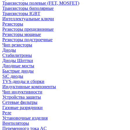
Транзисторы полевые (FET, MOSFET)
Транзисторы биполярные
Транзисторы IGBT
Интеллектуальные ключи
Резисторы
Резисторы прецизионные
Резисторы мощные
Резисторы подстроечные
Чип резисторы
Диоды
Стабилитроны
Диоды Шоттки
Диодные мосты
Быстрые диоды
SiC диоды
TVS-диоды и сборки
Индуктивные компоненты
Чип индуктивности
Устройства защиты
Сетевые фильтры
Газовые разрядники
Реле
Установочные изделия
Вентиляторы
Переменного тока AC