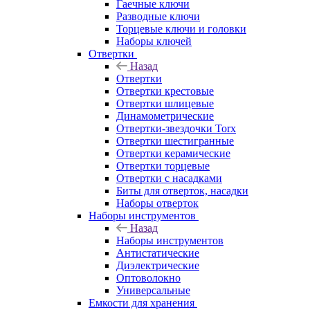
Гаечные ключи
Разводные ключи
Торцевые ключи и головки
Наборы ключей
Отвертки
Назад
Отвертки
Отвертки крестовые
Отвертки шлицевые
Динамометрические
Отвертки-звездочки Torx
Отвертки шестигранные
Отвертки керамические
Отвертки торцевые
Отвертки с насадками
Биты для отверток, насадки
Наборы отверток
Наборы инструментов
Назад
Наборы инструментов
Антистатические
Диэлектрические
Оптоволокно
Универсальные
Емкости для хранения