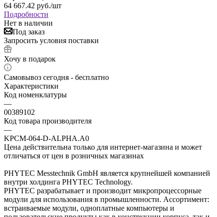
64 667.42
руб.
/шт
Подробности
Нет в наличии
Под заказ
Запросить условия поставки
Хочу в подарок
Самовывоз сегодня - бесплатно
Характеристики
Код номенклатуры
—
00389102
Код товара производителя
—
KPCM-064-D-ALPHA.A0
Цена действительна только для интернет-магазина и может
отличаться от цен в розничных магазинах
PHYTEC Messtechnik GmbH является крупнейшей компанией
внутри холдинга PHYTEC Technology.
PHYTEC разрабатывает и производит микропроцессорные
модули для использования в промышленности. Ассортимент:
встраиваемые модули, одноплатные компьютеры и
пользовательские продукты как в конструкции корпуса, так и