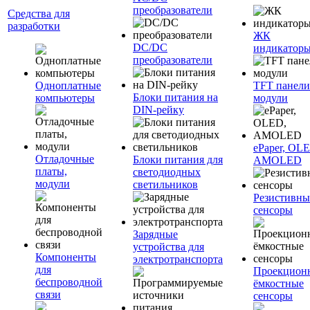
преобразователи
Средства для
разработки
ЖК
DC/DC
индикатор
преобразователи
Одноплатные
TFT панели
Блоки питания на
компьютеры
модули
DIN-рейку
ePaper, OL
Отладочные
Блоки питания для
AMOLED
платы,
светодиодных
модули
светильников
Резистивны
сенсоры
Зарядные
устройства для
Компоненты
электротранспорта
для
Проекцион
беспроводной
ёмкостные
связи
сенсоры