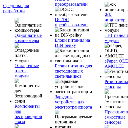
преобразователи
Средства для
разработки
ЖК
DC/DC
индикатор
преобразователи
Одноплатные
TFT панели
Блоки питания на
компьютеры
модули
DIN-рейку
ePaper, OL
Отладочные
Блоки питания для
AMOLED
платы,
светодиодных
модули
светильников
Резистивны
сенсоры
Зарядные
устройства для
Компоненты
электротранспорта
для
Проекцион
беспроводной
ёмкостные
связи
сенсоры