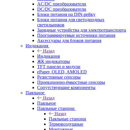
AC/DC преобразователи
DC/DC преобразователи
Блоки питания на DIN-рейку
Блоки питания для светодиодных
светильников
Зарядные устройства для электротранспорта
Программируемые источники питания
Аксессуары для блоков питания
Индикация
Назад
Индикация
ЖК индикаторы
TFT панели и модули
ePaper, OLED, AMOLED
Резистивные сенсоры
Проекционно-ёмкостные сенсоры
Сопутствующие компоненты
Паяльное
Назад
Паяльное
Паяльные станции
Назад
Паяльные станции
Термовоздушные
Монтажные