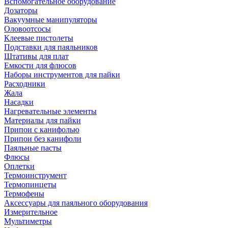
Вспомогательное оборудование
Дозаторы
Вакуумные манипуляторы
Оловоотсосы
Клеевые пистолеты
Подставки для паяльников
Штативы для плат
Емкости для флюсов
Наборы инструментов для пайки
Расходники
Жала
Насадки
Нагревательные элементы
Материалы для пайки
Припои с канифолью
Припои без канифоли
Паяльные пасты
Флюсы
Оплетки
Термоинструмент
Термопинцеты
Термофены
Аксессуары для паяльного оборудования
Измерительное
Мультиметры