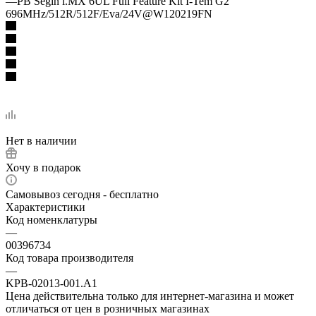
—
PB Segin i.MX 6UL Full Feature Kit I-Tem G2
696MHz/512R/512F/Eva/24V@W120219FN
Нет в наличии
Хочу в подарок
Самовывоз сегодня - бесплатно
Характеристики
Код номенклатуры
—
00396734
Код товара производителя
—
KPB-02013-001.A1
Цена действительна только для интернет-магазина и может
отличаться от цен в розничных магазинах