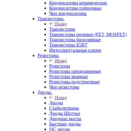
Конденсаторы керамические
Конденсаторы плёночные
Чип конденсаторы
Транзисторы
Назад
Транзисторы
Транзисторы полевые (FET, MOSFET)
Транзисторы биполярные
Транзисторы IGBT
Интеллектуальные ключи
Резисторы
Назад
Резисторы
Резисторы прецизионные
Резисторы мощные
Резисторы подстроечные
Чип резисторы
Диоды
Назад
Диоды
Стабилитроны
Диоды Шоттки
Диодные мосты
Быстрые диоды
SiC диоды