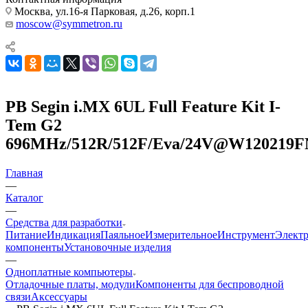
Москва, ул.16-я Парковая, д.26, корп.1
moscow@symmetron.ru
PB Segin i.MX 6UL Full Feature Kit I-
Tem G2
696MHz/512R/512F/Eva/24V@W120219F
Главная
—
Каталог
—
Средства для разработки
Питание
Индикация
Паяльное
Измерительное
Инструмент
Элект
компоненты
Установочные изделия
—
Одноплатные компьютеры
Отладочные платы, модули
Компоненты для беспроводной
связи
Аксессуары