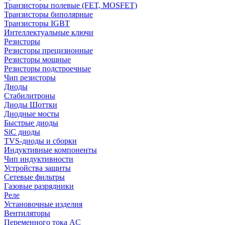
Транзисторы полевые (FET, MOSFET)
Транзисторы биполярные
Транзисторы IGBT
Интеллектуальные ключи
Резисторы
Резисторы прецизионные
Резисторы мощные
Резисторы подстроечные
Чип резисторы
Диоды
Стабилитроны
Диоды Шоттки
Диодные мосты
Быстрые диоды
SiC диоды
TVS-диоды и сборки
Индуктивные компоненты
Чип индуктивности
Устройства защиты
Сетевые фильтры
Газовые разрядники
Реле
Установочные изделия
Вентиляторы
Переменного тока AC