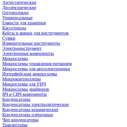
Антистатические
Диэлектрические
Оптоволокно
Универсальные
Емкости для хранения
Кассетницы
Кейсы и ящики для инструментов
Сумки
Измерительные инструменты
Электроинструмент
Электронные компоненты
Микросхемы
Микросхемы управления питанием
Микросхемы для автоэлектроники
Интерфейсные микросхемы
Микроконтроллеры
Микросхемы для УНЧ
Микросхемы драйверов
ВЧ и СВЧ компоненты
Конденсаторы
Конденсаторы электролитические
Конденсаторы керамические
Конденсаторы плёночные
Чип конденсаторы
Транзисторы