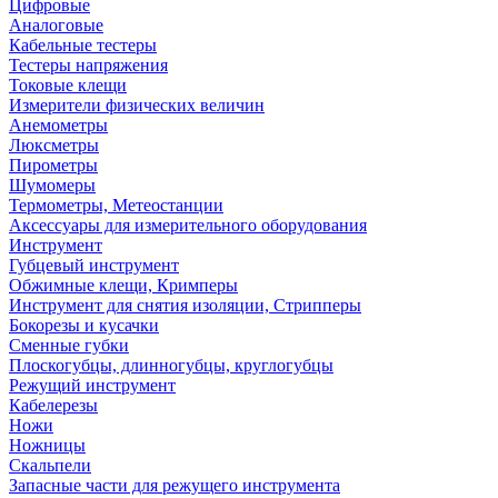
Цифровые
Аналоговые
Кабельные тестеры
Тестеры напряжения
Токовые клещи
Измерители физических величин
Анемометры
Люксметры
Пирометры
Шумомеры
Термометры, Метеостанции
Аксессуары для измерительного оборудования
Инструмент
Губцевый инструмент
Обжимные клещи, Кримперы
Инструмент для снятия изоляции, Стрипперы
Бокорезы и кусачки
Сменные губки
Плоскогубцы, длинногубцы, круглогубцы
Режущий инструмент
Кабелерезы
Ножи
Ножницы
Скальпели
Запасные части для режущего инструмента