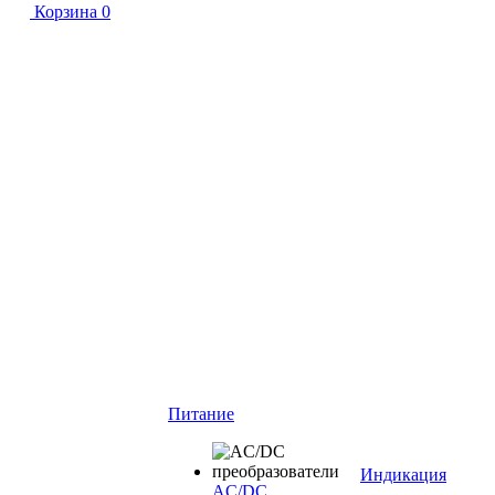
Корзина
0
Питание
Индикация
AC/DC