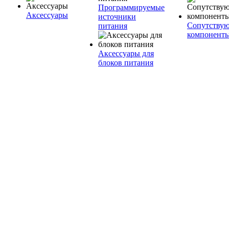
Программируемые
Аксессуары
источники
Сопутству
питания
компонент
Аксессуары для
блоков питания