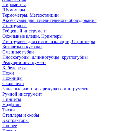
Пирометры
Шумомеры
Термометры, Метеостанции
Аксессуары для измерительного оборудования
Инструмент
Губцевый инструмент
Обжимные клещи, Кримперы
Инструмент для снятия изоляции, Стрипперы
Бокорезы и кусачки
Сменные губки
Плоскогубцы, длинногубцы, круглогубцы
Режущий инструмент
Кабелерезы
Ножи
Ножницы
Скальпели
Запасные части для режущего инструмента
Ручной инструмент
Пинцеты
Надфили
Тиски
Степлеры и скобы
Экстракторы
Прочее
Ключи