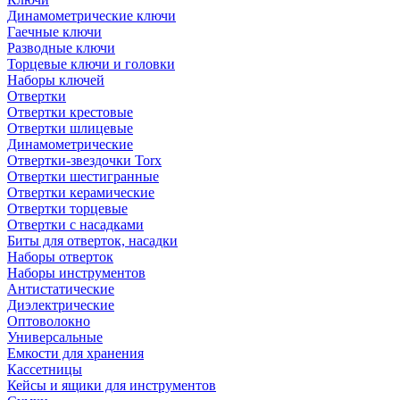
Динамометрические ключи
Гаечные ключи
Разводные ключи
Торцевые ключи и головки
Наборы ключей
Отвертки
Отвертки крестовые
Отвертки шлицевые
Динамометрические
Отвертки-звездочки Torx
Отвертки шестигранные
Отвертки керамические
Отвертки торцевые
Отвертки с насадками
Биты для отверток, насадки
Наборы отверток
Наборы инструментов
Антистатические
Диэлектрические
Оптоволокно
Универсальные
Емкости для хранения
Кассетницы
Кейсы и ящики для инструментов