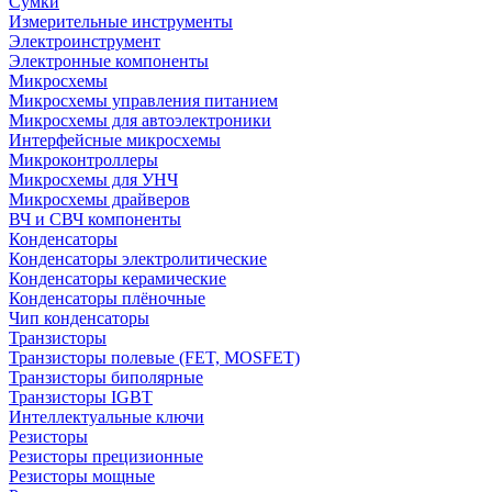
Сумки
Измерительные инструменты
Электроинструмент
Электронные компоненты
Микросхемы
Микросхемы управления питанием
Микросхемы для автоэлектроники
Интерфейсные микросхемы
Микроконтроллеры
Микросхемы для УНЧ
Микросхемы драйверов
ВЧ и СВЧ компоненты
Конденсаторы
Конденсаторы электролитические
Конденсаторы керамические
Конденсаторы плёночные
Чип конденсаторы
Транзисторы
Транзисторы полевые (FET, MOSFET)
Транзисторы биполярные
Транзисторы IGBT
Интеллектуальные ключи
Резисторы
Резисторы прецизионные
Резисторы мощные