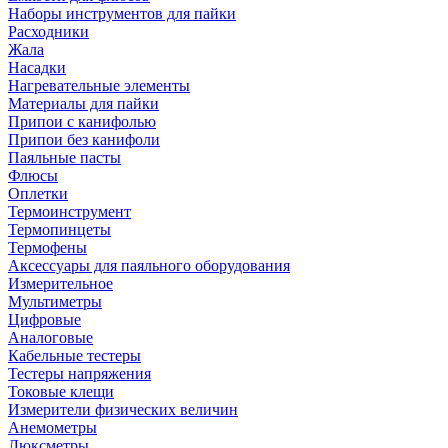
Наборы инструментов для пайки
Расходники
Жала
Насадки
Нагревательные элементы
Материалы для пайки
Припои с канифолью
Припои без канифоли
Паяльные пасты
Флюсы
Оплетки
Термоинструмент
Термопинцеты
Термофены
Аксессуары для паяльного оборудования
Измерительное
Мультиметры
Цифровые
Аналоговые
Кабельные тестеры
Тестеры напряжения
Токовые клещи
Измерители физических величин
Анемометры
Люксметры