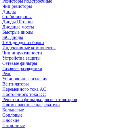
Резисторы подстроечные
Чип резисторы
Диоды
Стабилитроны
Диоды Шоттки
Диодные мосты
Быстрые диоды
SiC диоды
TVS-диоды и сборки
Индуктивные компоненты
Чип индуктивности
Устройства защиты
Сетевые фильтры
Газовые разрядники
Реле
Установочные изделия
Вентиляторы
Переменного тока AC
Постоянного тока DC
Решетки и фильтры для вентиляторов
Промышленные нагреватели
Кольцевые
Сопловые
Плоские
Патронные