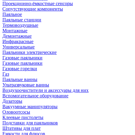
Проекционно-ёмкостные сенсоры
Сопутствующие компоненты
Паяльное
Паяльные станции
Термовоздушные
Монтажные
Демонтажные
Инфракрасные
Универсальные
Паяльники электрические
Газовые паяльники
Газовые паяльники
Газовые горелки
Газ
Паяльные ванны
Ультразвуковые ванны
Воздухоочистители и аксессуары для них
Вспомогательное оборудование
Дозаторы
Вакуумные манипуляторы
Оловоотсосы
Клеевые пистолеты
Подставки для паяльников
Штативы для плат
Емкости для флюсов