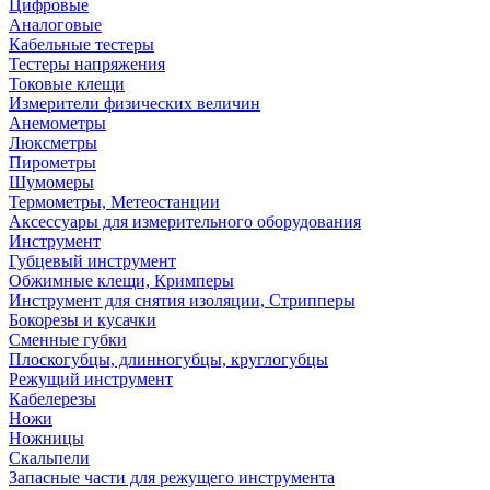
Цифровые
Аналоговые
Кабельные тестеры
Тестеры напряжения
Токовые клещи
Измерители физических величин
Анемометры
Люксметры
Пирометры
Шумомеры
Термометры, Метеостанции
Аксессуары для измерительного оборудования
Инструмент
Губцевый инструмент
Обжимные клещи, Кримперы
Инструмент для снятия изоляции, Стрипперы
Бокорезы и кусачки
Сменные губки
Плоскогубцы, длинногубцы, круглогубцы
Режущий инструмент
Кабелерезы
Ножи
Ножницы
Скальпели
Запасные части для режущего инструмента