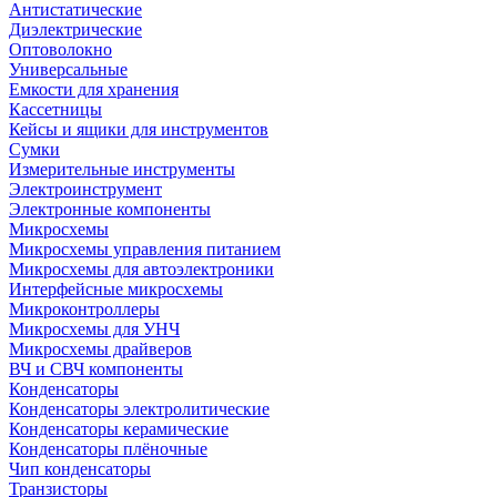
Антистатические
Диэлектрические
Оптоволокно
Универсальные
Емкости для хранения
Кассетницы
Кейсы и ящики для инструментов
Сумки
Измерительные инструменты
Электроинструмент
Электронные компоненты
Микросхемы
Микросхемы управления питанием
Микросхемы для автоэлектроники
Интерфейсные микросхемы
Микроконтроллеры
Микросхемы для УНЧ
Микросхемы драйверов
ВЧ и СВЧ компоненты
Конденсаторы
Конденсаторы электролитические
Конденсаторы керамические
Конденсаторы плёночные
Чип конденсаторы
Транзисторы