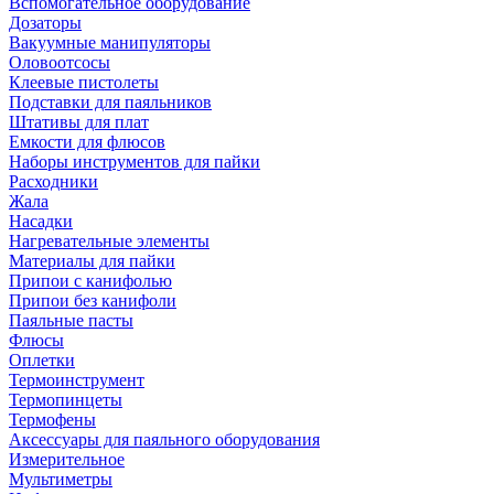
Вспомогательное оборудование
Дозаторы
Вакуумные манипуляторы
Оловоотсосы
Клеевые пистолеты
Подставки для паяльников
Штативы для плат
Емкости для флюсов
Наборы инструментов для пайки
Расходники
Жала
Насадки
Нагревательные элементы
Материалы для пайки
Припои с канифолью
Припои без канифоли
Паяльные пасты
Флюсы
Оплетки
Термоинструмент
Термопинцеты
Термофены
Аксессуары для паяльного оборудования
Измерительное
Мультиметры