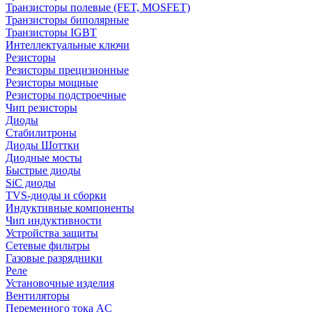
Транзисторы полевые (FET, MOSFET)
Транзисторы биполярные
Транзисторы IGBT
Интеллектуальные ключи
Резисторы
Резисторы прецизионные
Резисторы мощные
Резисторы подстроечные
Чип резисторы
Диоды
Стабилитроны
Диоды Шоттки
Диодные мосты
Быстрые диоды
SiC диоды
TVS-диоды и сборки
Индуктивные компоненты
Чип индуктивности
Устройства защиты
Сетевые фильтры
Газовые разрядники
Реле
Установочные изделия
Вентиляторы
Переменного тока AC