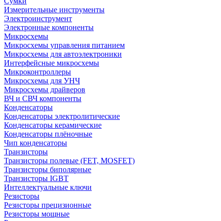
Сумки
Измерительные инструменты
Электроинструмент
Электронные компоненты
Микросхемы
Микросхемы управления питанием
Микросхемы для автоэлектроники
Интерфейсные микросхемы
Микроконтроллеры
Микросхемы для УНЧ
Микросхемы драйверов
ВЧ и СВЧ компоненты
Конденсаторы
Конденсаторы электролитические
Конденсаторы керамические
Конденсаторы плёночные
Чип конденсаторы
Транзисторы
Транзисторы полевые (FET, MOSFET)
Транзисторы биполярные
Транзисторы IGBT
Интеллектуальные ключи
Резисторы
Резисторы прецизионные
Резисторы мощные