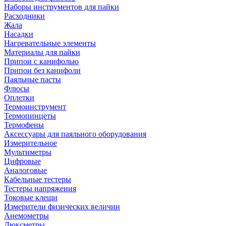
Наборы инструментов для пайки
Расходники
Жала
Насадки
Нагревательные элементы
Материалы для пайки
Припои с канифолью
Припои без канифоли
Паяльные пасты
Флюсы
Оплетки
Термоинструмент
Термопинцеты
Термофены
Аксессуары для паяльного оборудования
Измерительное
Мультиметры
Цифровые
Аналоговые
Кабельные тестеры
Тестеры напряжения
Токовые клещи
Измерители физических величин
Анемометры
Люксметры