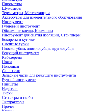
Пирометры
Шумомеры
Термометры, Метеостанции
Аксессуары для измерительного оборудования
Инструмент
Губцевый инструмент
Обжимные клещи, Кримперы
Инструмент для снятия изоляции, Стрипперы
Бокорезы и кусачки
Сменные губки
Плоскогубцы, длинногубцы, круглогубцы
Режущий инструмент
Кабелерезы
Ножи
Ножницы
Скальпели
Запасные части для режущего инструмента
Ручной инструмент
Пинцеты
Надфили
Тиски
Степлеры и скобы
Экстракторы
Прочее
Ключи