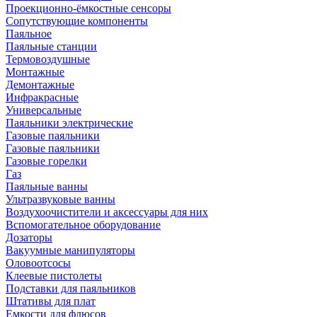
Проекционно-ёмкостные сенсоры
Сопутствующие компоненты
Паяльное
Паяльные станции
Термовоздушные
Монтажные
Демонтажные
Инфракрасные
Универсальные
Паяльники электрические
Газовые паяльники
Газовые паяльники
Газовые горелки
Газ
Паяльные ванны
Ультразвуковые ванны
Воздухоочистители и аксессуары для них
Вспомогательное оборудование
Дозаторы
Вакуумные манипуляторы
Оловоотсосы
Клеевые пистолеты
Подставки для паяльников
Штативы для плат
Емкости для флюсов