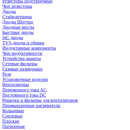
Резисторы подстроечные
Чип резисторы
Диоды
Стабилитроны
Диоды Шоттки
Диодные мосты
Быстрые диоды
SiC диоды
TVS-диоды и сборки
Индуктивные компоненты
Чип индуктивности
Устройства защиты
Сетевые фильтры
Газовые разрядники
Реле
Установочные изделия
Вентиляторы
Переменного тока AC
Постоянного тока DC
Решетки и фильтры для вентиляторов
Промышленные нагреватели
Кольцевые
Сопловые
Плоские
Патронные