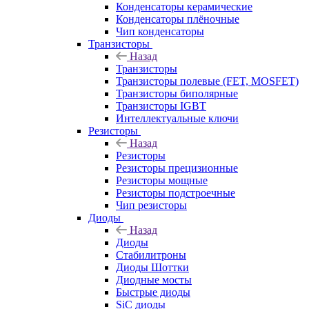
Конденсаторы керамические
Конденсаторы плёночные
Чип конденсаторы
Транзисторы
Назад
Транзисторы
Транзисторы полевые (FET, MOSFET)
Транзисторы биполярные
Транзисторы IGBT
Интеллектуальные ключи
Резисторы
Назад
Резисторы
Резисторы прецизионные
Резисторы мощные
Резисторы подстроечные
Чип резисторы
Диоды
Назад
Диоды
Стабилитроны
Диоды Шоттки
Диодные мосты
Быстрые диоды
SiC диоды