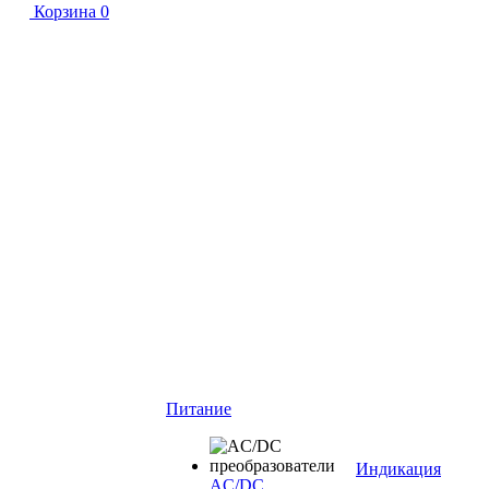
Корзина
0
Питание
Индикация
AC/DC