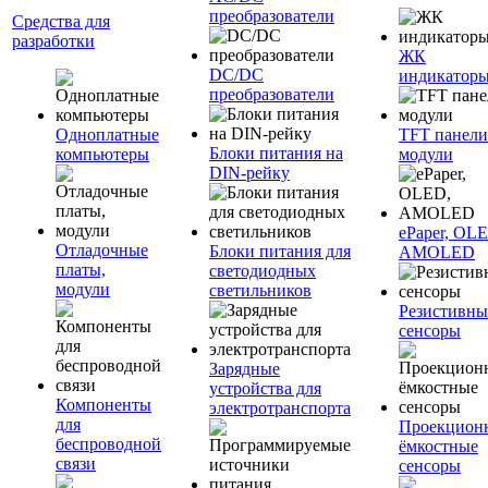
преобразователи
Средства для
разработки
ЖК
DC/DC
индикатор
преобразователи
Одноплатные
TFT панели
Блоки питания на
компьютеры
модули
DIN-рейку
ePaper, OL
Отладочные
Блоки питания для
AMOLED
платы,
светодиодных
модули
светильников
Резистивны
сенсоры
Зарядные
устройства для
Компоненты
электротранспорта
для
Проекцион
беспроводной
ёмкостные
связи
сенсоры