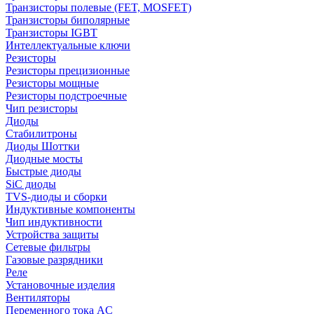
Транзисторы полевые (FET, MOSFET)
Транзисторы биполярные
Транзисторы IGBT
Интеллектуальные ключи
Резисторы
Резисторы прецизионные
Резисторы мощные
Резисторы подстроечные
Чип резисторы
Диоды
Стабилитроны
Диоды Шоттки
Диодные мосты
Быстрые диоды
SiC диоды
TVS-диоды и сборки
Индуктивные компоненты
Чип индуктивности
Устройства защиты
Сетевые фильтры
Газовые разрядники
Реле
Установочные изделия
Вентиляторы
Переменного тока AC