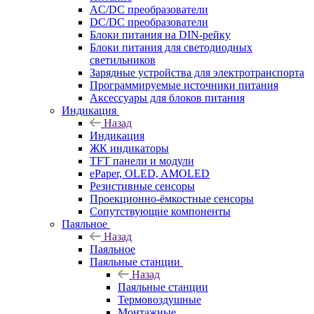
AC/DC преобразователи
DC/DC преобразователи
Блоки питания на DIN-рейку
Блоки питания для светодиодных
светильников
Зарядные устройства для электротранспорта
Программируемые источники питания
Аксессуары для блоков питания
Индикация
Назад
Индикация
ЖК индикаторы
TFT панели и модули
ePaper, OLED, AMOLED
Резистивные сенсоры
Проекционно-ёмкостные сенсоры
Сопутствующие компоненты
Паяльное
Назад
Паяльное
Паяльные станции
Назад
Паяльные станции
Термовоздушные
Монтажные