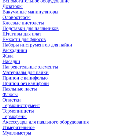
Вспомогательное оборудование
Дозаторы
Вакуумные манипуляторы
Оловоотсосы
Клеевые пистолеты
Подставки для паяльников
Штативы для плат
Емкости для флюсов
Наборы инструментов для пайки
Расходники
Жала
Насадки
Нагревательные элементы
Материалы для пайки
Припои с канифолью
Припои без канифоли
Паяльные пасты
Флюсы
Оплетки
Термоинструмент
Термопинцеты
Термофены
Аксессуары для паяльного оборудования
Измерительное
Мультиметры