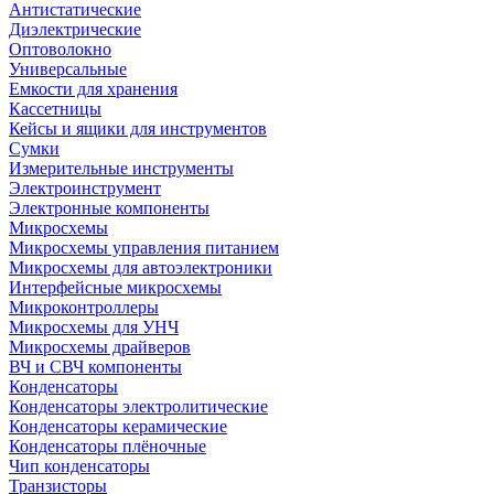
Антистатические
Диэлектрические
Оптоволокно
Универсальные
Емкости для хранения
Кассетницы
Кейсы и ящики для инструментов
Сумки
Измерительные инструменты
Электроинструмент
Электронные компоненты
Микросхемы
Микросхемы управления питанием
Микросхемы для автоэлектроники
Интерфейсные микросхемы
Микроконтроллеры
Микросхемы для УНЧ
Микросхемы драйверов
ВЧ и СВЧ компоненты
Конденсаторы
Конденсаторы электролитические
Конденсаторы керамические
Конденсаторы плёночные
Чип конденсаторы
Транзисторы