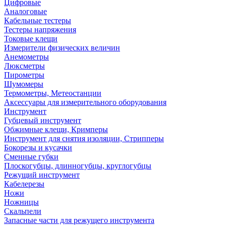
Цифровые
Аналоговые
Кабельные тестеры
Тестеры напряжения
Токовые клещи
Измерители физических величин
Анемометры
Люксметры
Пирометры
Шумомеры
Термометры, Метеостанции
Аксессуары для измерительного оборудования
Инструмент
Губцевый инструмент
Обжимные клещи, Кримперы
Инструмент для снятия изоляции, Стрипперы
Бокорезы и кусачки
Сменные губки
Плоскогубцы, длинногубцы, круглогубцы
Режущий инструмент
Кабелерезы
Ножи
Ножницы
Скальпели
Запасные части для режущего инструмента