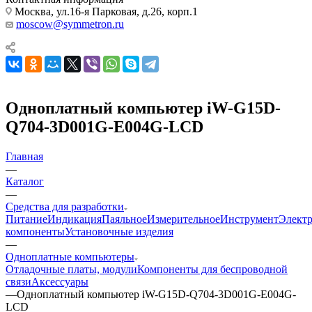
Москва, ул.16-я Парковая, д.26, корп.1
moscow@symmetron.ru
Одноплатный компьютер iW-G15D-
Q704-3D001G-E004G-LCD
Главная
—
Каталог
—
Средства для разработки
Питание
Индикация
Паяльное
Измерительное
Инструмент
Элект
компоненты
Установочные изделия
—
Одноплатные компьютеры
Отладочные платы, модули
Компоненты для беспроводной
связи
Аксессуары
—
Одноплатный компьютер iW-G15D-Q704-3D001G-E004G-
LCD