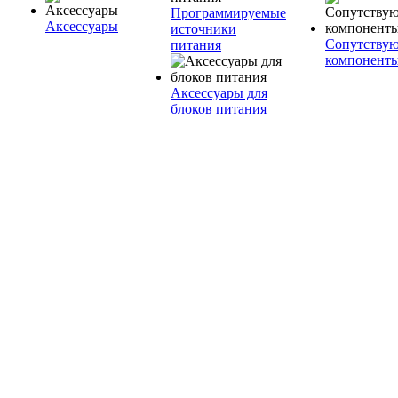
Программируемые
Аксессуары
источники
Сопутству
питания
компонент
Аксессуары для
блоков питания