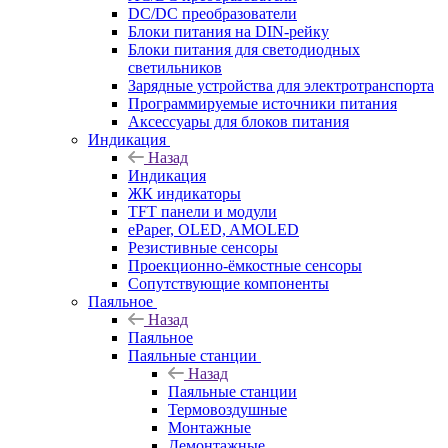
DC/DC преобразователи
Блоки питания на DIN-рейку
Блоки питания для светодиодных
светильников
Зарядные устройства для электротранспорта
Программируемые источники питания
Аксессуары для блоков питания
Индикация
Назад
Индикация
ЖК индикаторы
TFT панели и модули
ePaper, OLED, AMOLED
Резистивные сенсоры
Проекционно-ёмкостные сенсоры
Сопутствующие компоненты
Паяльное
Назад
Паяльное
Паяльные станции
Назад
Паяльные станции
Термовоздушные
Монтажные
Демонтажные