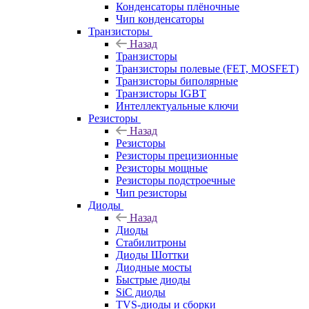
Конденсаторы плёночные
Чип конденсаторы
Транзисторы
Назад
Транзисторы
Транзисторы полевые (FET, MOSFET)
Транзисторы биполярные
Транзисторы IGBT
Интеллектуальные ключи
Резисторы
Назад
Резисторы
Резисторы прецизионные
Резисторы мощные
Резисторы подстроечные
Чип резисторы
Диоды
Назад
Диоды
Стабилитроны
Диоды Шоттки
Диодные мосты
Быстрые диоды
SiC диоды
TVS-диоды и сборки