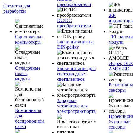
преобразователи
Средства для
разработки
ЖК
DC/DC
индикатор
преобразователи
Одноплатные
TFT панели
Блоки питания на
компьютеры
модули
DIN-рейку
ePaper, OL
Отладочные
Блоки питания для
AMOLED
платы,
светодиодных
модули
светильников
Резистивны
сенсоры
Зарядные
устройства для
Компоненты
электротранспорта
для
Проекцион
беспроводной
ёмкостные
связи
сенсоры