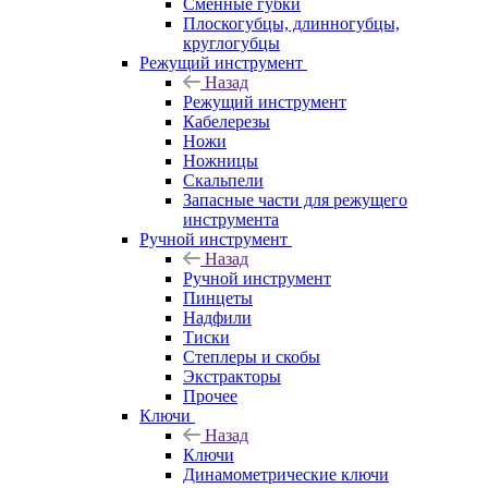
Сменные губки
Плоскогубцы, длинногубцы,
круглогубцы
Режущий инструмент
Назад
Режущий инструмент
Кабелерезы
Ножи
Ножницы
Скальпели
Запасные части для режущего
инструмента
Ручной инструмент
Назад
Ручной инструмент
Пинцеты
Надфили
Тиски
Степлеры и скобы
Экстракторы
Прочее
Ключи
Назад
Ключи
Динамометрические ключи