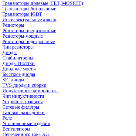
Транзисторы полевые (FET, MOSFET)
Транзисторы биполярные
Транзисторы IGBT
Интеллектуальные ключи
Резисторы
Резисторы прецизионные
Резисторы мощные
Резисторы подстроечные
Чип резисторы
Диоды
Стабилитроны
Диоды Шоттки
Диодные мосты
Быстрые диоды
SiC диоды
TVS-диоды и сборки
Индуктивные компоненты
Чип индуктивности
Устройства защиты
Сетевые фильтры
Газовые разрядники
Реле
Установочные изделия
Вентиляторы
Переменного тока AC