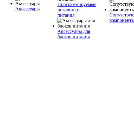
Программируемые
Аксессуары
источники
Сопутству
питания
компонент
Аксессуары для
блоков питания