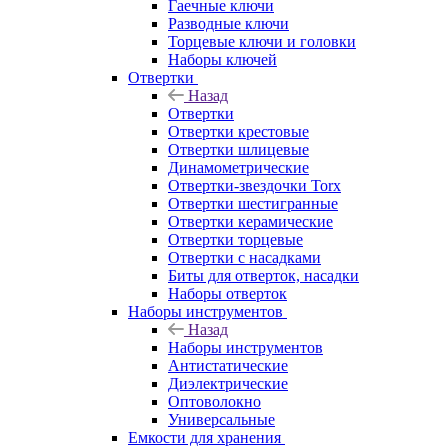
Гаечные ключи
Разводные ключи
Торцевые ключи и головки
Наборы ключей
Отвертки
Назад
Отвертки
Отвертки крестовые
Отвертки шлицевые
Динамометрические
Отвертки-звездочки Torx
Отвертки шестигранные
Отвертки керамические
Отвертки торцевые
Отвертки с насадками
Биты для отверток, насадки
Наборы отверток
Наборы инструментов
Назад
Наборы инструментов
Антистатические
Диэлектрические
Оптоволокно
Универсальные
Емкости для хранения