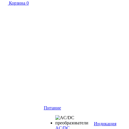
Корзина
0
Питание
Индикация
AC/DC