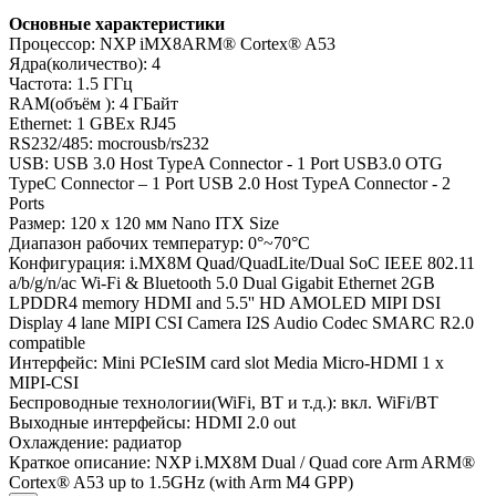
Основные характеристики
Процессор: NXP iMX8ARM® Cortex® A53
Ядра(количество): 4
Частота: 1.5 ГГц
RAM(объём ): 4 ГБайт
Ethernet: 1 GBEx RJ45
RS232/485: mocrousb/rs232
USB: USB 3.0 Host TypeA Connector - 1 Port USB3.0 OTG
TypeC Connector – 1 Port USB 2.0 Host TypeA Connector - 2
Ports
Размер: 120 x 120 мм Nano ITX Size
Диапазон рабочих температур: 0°~70°C
Конфигурация: i.MX8M Quad/QuadLite/Dual SoC IEEE 802.11
a/b/g/n/ac Wi-Fi & Bluetooth 5.0 Dual Gigabit Ethernet 2GB
LPDDR4 memory HDMI and 5.5'' HD AMOLED MIPI DSI
Display 4 lane MIPI CSI Camera I2S Audio Codec SMARC R2.0
compatible
Интерфейс: Mini PCIeSIM card slot Media Micro-HDMI 1 x
MIPI-CSI
Беспроводные технологии(WiFi, BT и т.д.): вкл. WiFi/BT
Выходные интерфейсы: HDMI 2.0 out
Охлаждение: радиатор
Краткое описание: NXP i.MX8M Dual / Quad core Arm ARM®
Cortex® A53 up to 1.5GHz (with Arm M4 GPP)