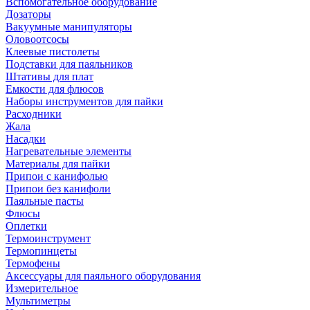
Вспомогательное оборудование
Дозаторы
Вакуумные манипуляторы
Оловоотсосы
Клеевые пистолеты
Подставки для паяльников
Штативы для плат
Емкости для флюсов
Наборы инструментов для пайки
Расходники
Жала
Насадки
Нагревательные элементы
Материалы для пайки
Припои с канифолью
Припои без канифоли
Паяльные пасты
Флюсы
Оплетки
Термоинструмент
Термопинцеты
Термофены
Аксессуары для паяльного оборудования
Измерительное
Мультиметры