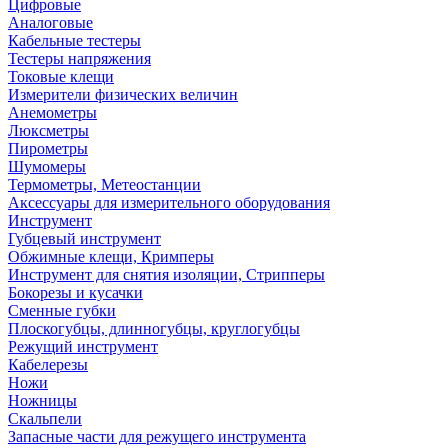
Цифровые
Аналоговые
Кабельные тестеры
Тестеры напряжения
Токовые клещи
Измерители физических величин
Анемометры
Люксметры
Пирометры
Шумомеры
Термометры, Метеостанции
Аксессуары для измерительного оборудования
Инструмент
Губцевый инструмент
Обжимные клещи, Кримперы
Инструмент для снятия изоляции, Стрипперы
Бокорезы и кусачки
Сменные губки
Плоскогубцы, длинногубцы, круглогубцы
Режущий инструмент
Кабелерезы
Ножи
Ножницы
Скальпели
Запасные части для режущего инструмента