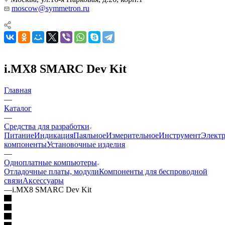
moscow@symmetron.ru
i.MX8 SMARC Dev Kit
Главная
—
Каталог
—
Средства для разработки
Питание
Индикация
Паяльное
Измерительное
Инструмент
Элект
компоненты
Установочные изделия
—
Одноплатные компьютеры
Отладочные платы, модули
Компоненты для беспроводной
связи
Аксессуары
—
i.MX8 SMARC Dev Kit