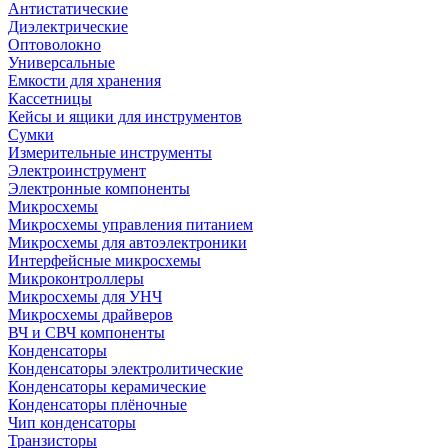
Антистатические
Диэлектрические
Оптоволокно
Универсальные
Емкости для хранения
Кассетницы
Кейсы и ящики для инструментов
Сумки
Измерительные инструменты
Электроинструмент
Электронные компоненты
Микросхемы
Микросхемы управления питанием
Микросхемы для автоэлектроники
Интерфейсные микросхемы
Микроконтроллеры
Микросхемы для УНЧ
Микросхемы драйверов
ВЧ и СВЧ компоненты
Конденсаторы
Конденсаторы электролитические
Конденсаторы керамические
Конденсаторы плёночные
Чип конденсаторы
Транзисторы