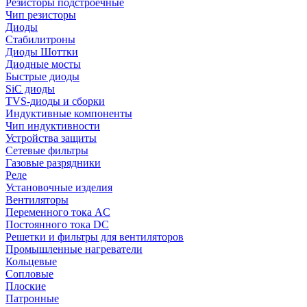
Резисторы подстроечные
Чип резисторы
Диоды
Стабилитроны
Диоды Шоттки
Диодные мосты
Быстрые диоды
SiC диоды
TVS-диоды и сборки
Индуктивные компоненты
Чип индуктивности
Устройства защиты
Сетевые фильтры
Газовые разрядники
Реле
Установочные изделия
Вентиляторы
Переменного тока AC
Постоянного тока DC
Решетки и фильтры для вентиляторов
Промышленные нагреватели
Кольцевые
Сопловые
Плоские
Патронные