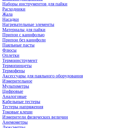
Наборы инструментов для пайки
Расходники
Жала
Насадки
Нагревательные элементы
Материалы для пайки
Припои с канифолью
Припои без канифоли
Паяльные пасты
Флюсы
Оплетки
Термоинструмент
Термопинцеты
Термофены
Аксессуары для паяльного оборудования
Измерительное
Мультиметры
Цифровые
Аналоговые
Кабельные тестеры
Тестеры напряжения
Токовые клещи
Измерители физических величин
Анемометры
Люксметры