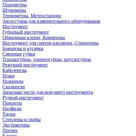
Пирометры
Шумомеры
Термометры, Метеостанции
Аксессуары для измерительного оборудования
Инструмент
Губцевый инструмент
Обжимные клещи, Кримперы
Инструмент для снятия изоляции, Стрипперы
Бокорезы и кусачки
Сменные губки
Плоскогубцы, длинногубцы, круглогубцы
Режущий инструмент
Кабелерезы
Ножи
Ножницы
Скальпели
Запасные части для режущего инструмента
Ручной инструмент
Пинцеты
Надфили
Тиски
Степлеры и скобы
Экстракторы
Прочее
Ключи