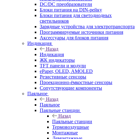
DC/DC преобразователи
Блоки питания на DIN-рейку
Блоки питания для светодиодных
светильников
Зарядные устройства для электротранспорта
Программируемые источники питания
Аксессуары для блоков питания
Индикация
Назад
Индикация
ЖК индикаторы
TFT панели и модули
ePaper, OLED, AMOLED
Резистивные сенсоры
Проекционно-ёмкостные сенсоры
Сопутствующие компоненты
Паяльное
Назад
Паяльное
Паяльные станции
Назад
Паяльные станции
Термовоздушные
Монтажные
Демонтажные