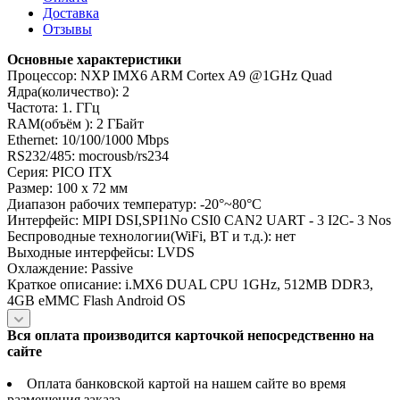
Доставка
Отзывы
Основные характеристики
Процессор: NXP IMX6 ARM Cortex A9 @1GHz Quad
Ядра(количество): 2
Частота: 1. ГГц
RAM(объём ): 2 ГБайт
Ethernet: 10/100/1000 Mbps
RS232/485: mocrousb/rs234
Серия: PICO ITX
Размер: 100 x 72 мм
Диапазон рабочих температур: -20°~80°C
Интерфейс: MIPI DSI,SPI1No CSI0 CAN2 UART - 3 I2C- 3 Nos
Беспроводные технологии(WiFi, BT и т.д.): нет
Выходные интерфейсы: LVDS
Охлаждение: Passive
Краткое описание: i.MX6 DUAL CPU 1GHz, 512MB DDR3,
4GB eMMC Flash Android OS
Вся оплата производится карточкой непосредственно на
сайте
Оплата банковской картой на нашем сайте во время
размещения заказа