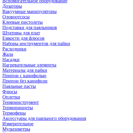
Вспомогательное оборудование
Дозаторы
Вакуумные манипуляторы
Оловоотсосы
Клеевые пистолеты
Подставки для паяльников
Штативы для плат
Емкости для флюсов
Наборы инструментов для пайки
Расходники
Жала
Насадки
Нагревательные элементы
Материалы для пайки
Припои с канифолью
Припои без канифоли
Паяльные пасты
Флюсы
Оплетки
Термоинструмент
Термопинцеты
Термофены
Аксессуары для паяльного оборудования
Измерительное
Мультиметры