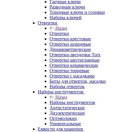
Гаечные ключи
Разводные ключи
Торцевые ключи и головки
Наборы ключей
Отвертки
Назад
Отвертки
Отвертки крестовые
Отвертки шлицевые
Динамометрические
Отвертки-звездочки Torx
Отвертки шестигранные
Отвертки керамические
Отвертки торцевые
Отвертки с насадками
Биты для отверток, насадки
Наборы отверток
Наборы инструментов
Назад
Наборы инструментов
Антистатические
Диэлектрические
Оптоволокно
Универсальные
Емкости для хранения