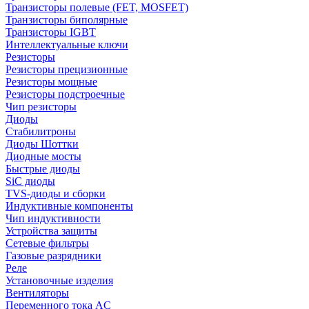
Транзисторы полевые (FET, MOSFET)
Транзисторы биполярные
Транзисторы IGBT
Интеллектуальные ключи
Резисторы
Резисторы прецизионные
Резисторы мощные
Резисторы подстроечные
Чип резисторы
Диоды
Стабилитроны
Диоды Шоттки
Диодные мосты
Быстрые диоды
SiC диоды
TVS-диоды и сборки
Индуктивные компоненты
Чип индуктивности
Устройства защиты
Сетевые фильтры
Газовые разрядники
Реле
Установочные изделия
Вентиляторы
Переменного тока AC