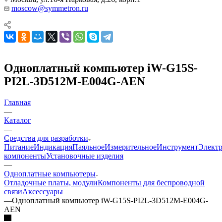
moscow@symmetron.ru
Одноплатный компьютер iW-G15S-
PI2L-3D512M-E004G-AEN
Главная
—
Каталог
—
Средства для разработки
Питание
Индикация
Паяльное
Измерительное
Инструмент
Элект
компоненты
Установочные изделия
—
Одноплатные компьютеры
Отладочные платы, модули
Компоненты для беспроводной
связи
Аксессуары
—
Одноплатный компьютер iW-G15S-PI2L-3D512M-E004G-
AEN