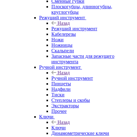
Сменные губки
Плоскогубцы, длинногубцы,
круглогубцы
Режущий инструмент
Назад
Режущий инструмент
Кабелерезы
Ножи
Ножницы
Скальпели
Запасные части для режущего
инструмента
Ручной инструмент
Назад
Ручной инструмент
Пинцеты
Надфили
Тиски
Степлеры и скобы
Экстракторы
Прочее
Ключи
Назад
Ключи
Динамометрические ключи