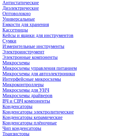
Антистатические
Диэлектрические
Оптоволокно
Универсальные
Емкости для хранения
Кассетницы
Кейсы и ящики для инструментов
Сумки
Измерительные инструменты
Электроинструмент
Электронные компоненты
Микросхемы
Микросхемы управления питанием
Микросхемы для автоэлектроники
Интерфейсные микросхемы
Микроконтроллеры
Микросхемы для УНЧ
Микросхемы драйверов
ВЧ и СВЧ компоненты
Конденсаторы
Конденсаторы электролитические
Конденсаторы керамические
Конденсаторы плёночные
Чип конденсаторы
Транзисторы