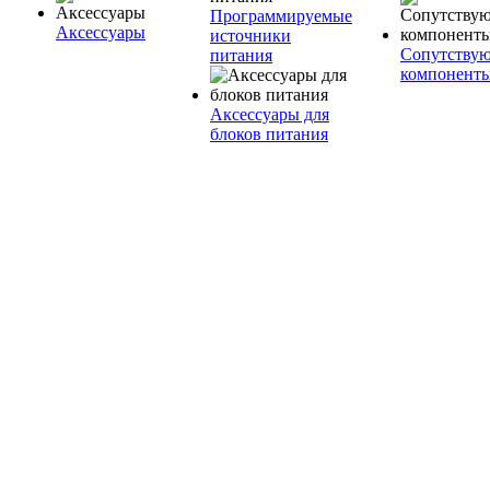
Программируемые
Аксессуары
источники
Сопутству
питания
компонент
Аксессуары для
блоков питания