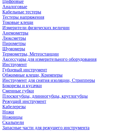
Цифровые
Аналоговые
Кабельные тестеры
Тестеры напряжения
Токовые клещи
Измерители физических величин
Анемометры
Люксметры
Пирометры
Шумомеры
Термометры, Метеостанции
Аксессуары для измерительного оборудования
Инструмент
Губцевый инструмент
Обжимные клещи, Кримперы
Инструмент для снятия изоляции, Стрипперы
Бокорезы и кусачки
Сменные губки
Плоскогубцы, длинногубцы, круглогубцы
Режущий инструмент
Кабелерезы
Ножи
Ножницы
Скальпели
Запасные части для режущего инструмента