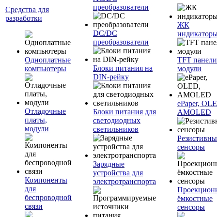
преобразователи
Средства для
разработки
ЖК
DC/DC
индикатор
преобразователи
Одноплатные
TFT панели
Блоки питания на
компьютеры
модули
DIN-рейку
ePaper, OL
Отладочные
Блоки питания для
AMOLED
платы,
светодиодных
модули
светильников
Резистивны
сенсоры
Зарядные
устройства для
Компоненты
электротранспорта
для
Проекцион
беспроводной
ёмкостные
связи
сенсоры