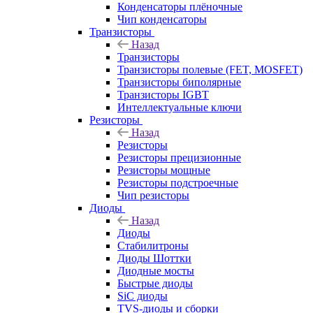
Конденсаторы плёночные
Чип конденсаторы
Транзисторы
Назад
Транзисторы
Транзисторы полевые (FET, MOSFET)
Транзисторы биполярные
Транзисторы IGBT
Интеллектуальные ключи
Резисторы
Назад
Резисторы
Резисторы прецизионные
Резисторы мощные
Резисторы подстроечные
Чип резисторы
Диоды
Назад
Диоды
Стабилитроны
Диоды Шоттки
Диодные мосты
Быстрые диоды
SiC диоды
TVS-диоды и сборки