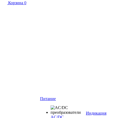
Корзина
0
Питание
Индикация
AC/DC