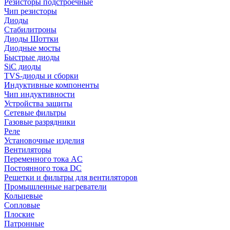
Резисторы подстроечные
Чип резисторы
Диоды
Стабилитроны
Диоды Шоттки
Диодные мосты
Быстрые диоды
SiC диоды
TVS-диоды и сборки
Индуктивные компоненты
Чип индуктивности
Устройства защиты
Сетевые фильтры
Газовые разрядники
Реле
Установочные изделия
Вентиляторы
Переменного тока AC
Постоянного тока DC
Решетки и фильтры для вентиляторов
Промышленные нагреватели
Кольцевые
Сопловые
Плоские
Патронные