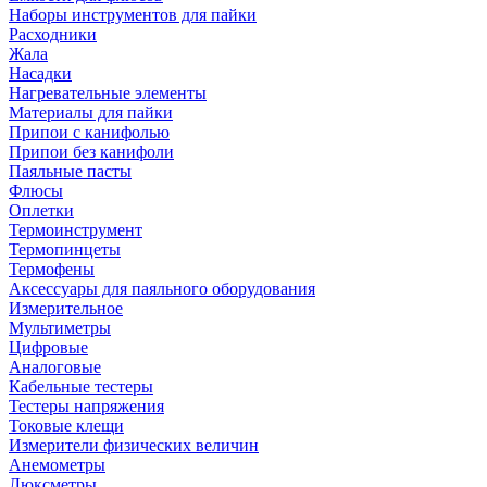
Наборы инструментов для пайки
Расходники
Жала
Насадки
Нагревательные элементы
Материалы для пайки
Припои с канифолью
Припои без канифоли
Паяльные пасты
Флюсы
Оплетки
Термоинструмент
Термопинцеты
Термофены
Аксессуары для паяльного оборудования
Измерительное
Мультиметры
Цифровые
Аналоговые
Кабельные тестеры
Тестеры напряжения
Токовые клещи
Измерители физических величин
Анемометры
Люксметры