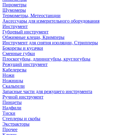
Пирометры
Шумомеры
Термометры, Метеостанции
Аксессуары для измерительного оборудования
Инструмент
Губцевый инструмент
Обжимные клещи, Кримперы
Инструмент для снятия изоляции, Стрипперы
Бокорезы и кусачки
Сменные губки
Плоскогубцы, длинногубцы, круглогубцы
Режущий инструмент
Кабелерезы
Ножи
Ножницы
Скальпели
Запасные части для режущего инструмента
Ручной инструмент
Пинцеты
Надфили
Тиски
Степлеры и скобы
Экстракторы
Прочее
Ключи