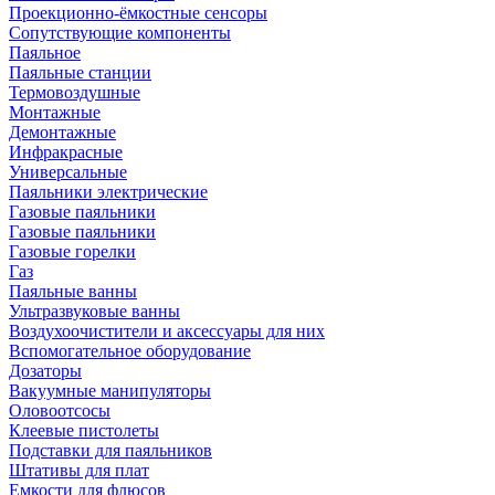
Проекционно-ёмкостные сенсоры
Сопутствующие компоненты
Паяльное
Паяльные станции
Термовоздушные
Монтажные
Демонтажные
Инфракрасные
Универсальные
Паяльники электрические
Газовые паяльники
Газовые паяльники
Газовые горелки
Газ
Паяльные ванны
Ультразвуковые ванны
Воздухоочистители и аксессуары для них
Вспомогательное оборудование
Дозаторы
Вакуумные манипуляторы
Оловоотсосы
Клеевые пистолеты
Подставки для паяльников
Штативы для плат
Емкости для флюсов