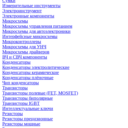
Сумки
Измерительные инструменты
Электроинструмент
Электронные компоненты
Микросхемы
Микросхемы управления питанием
Микросхемы для автоэлектроники
Интерфейсные микросхемы
Микроконтроллеры
Микросхемы для УНЧ
Микросхемы драйверов
ВЧ и СВЧ компоненты
Конденсаторы
Конденсаторы электролитические
Конденсаторы керамические
Конденсаторы плёночные
Чип конденсаторы
Транзисторы
Транзисторы полевые (FET, MOSFET)
Транзисторы биполярные
Транзисторы IGBT
Интеллектуальные ключи
Резисторы
Резисторы прецизионные
Резисторы мощные