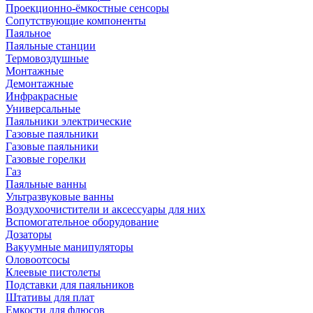
Проекционно-ёмкостные сенсоры
Сопутствующие компоненты
Паяльное
Паяльные станции
Термовоздушные
Монтажные
Демонтажные
Инфракрасные
Универсальные
Паяльники электрические
Газовые паяльники
Газовые паяльники
Газовые горелки
Газ
Паяльные ванны
Ультразвуковые ванны
Воздухоочистители и аксессуары для них
Вспомогательное оборудование
Дозаторы
Вакуумные манипуляторы
Оловоотсосы
Клеевые пистолеты
Подставки для паяльников
Штативы для плат
Емкости для флюсов