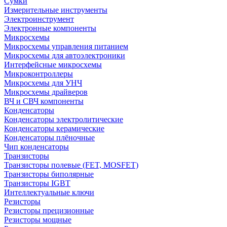
Сумки
Измерительные инструменты
Электроинструмент
Электронные компоненты
Микросхемы
Микросхемы управления питанием
Микросхемы для автоэлектроники
Интерфейсные микросхемы
Микроконтроллеры
Микросхемы для УНЧ
Микросхемы драйверов
ВЧ и СВЧ компоненты
Конденсаторы
Конденсаторы электролитические
Конденсаторы керамические
Конденсаторы плёночные
Чип конденсаторы
Транзисторы
Транзисторы полевые (FET, MOSFET)
Транзисторы биполярные
Транзисторы IGBT
Интеллектуальные ключи
Резисторы
Резисторы прецизионные
Резисторы мощные