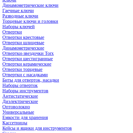
Динамометрические ключи
Гаечные ключи
Разводные ключи
Торцевые ключи и головки
Наборы ключей
Отвертки
Отвертки крестовые
Отвертки шлицевые
Динамометрические
Отвертки-звездочки Torx
Отвертки шестигранные
Отвертки керамические
Отвертки торцевые
Отвертки с насадками
Биты для отверток, насадки
Наборы отверток
Наборы инструментов
Антистатические
Диэлектрические
Оптоволокно
Универсальные
Емкости для хранения
Кассетницы
Кейсы и ящики для инструментов