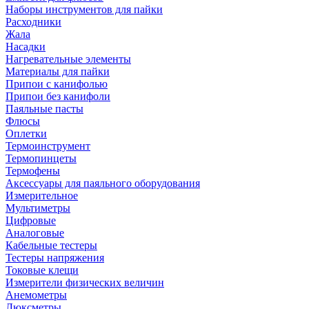
Наборы инструментов для пайки
Расходники
Жала
Насадки
Нагревательные элементы
Материалы для пайки
Припои с канифолью
Припои без канифоли
Паяльные пасты
Флюсы
Оплетки
Термоинструмент
Термопинцеты
Термофены
Аксессуары для паяльного оборудования
Измерительное
Мультиметры
Цифровые
Аналоговые
Кабельные тестеры
Тестеры напряжения
Токовые клещи
Измерители физических величин
Анемометры
Люксметры