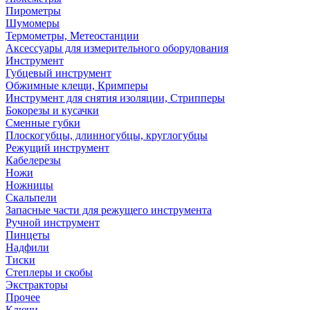
Пирометры
Шумомеры
Термометры, Метеостанции
Аксессуары для измерительного оборудования
Инструмент
Губцевый инструмент
Обжимные клещи, Кримперы
Инструмент для снятия изоляции, Стрипперы
Бокорезы и кусачки
Сменные губки
Плоскогубцы, длинногубцы, круглогубцы
Режущий инструмент
Кабелерезы
Ножи
Ножницы
Скальпели
Запасные части для режущего инструмента
Ручной инструмент
Пинцеты
Надфили
Тиски
Степлеры и скобы
Экстракторы
Прочее
Ключи