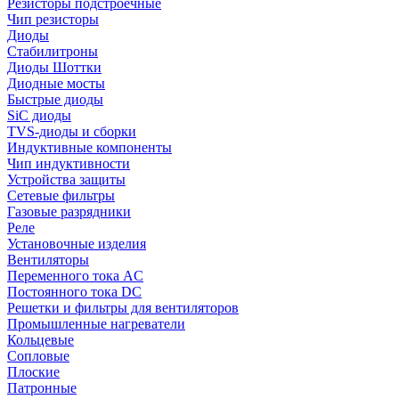
Резисторы подстроечные
Чип резисторы
Диоды
Стабилитроны
Диоды Шоттки
Диодные мосты
Быстрые диоды
SiC диоды
TVS-диоды и сборки
Индуктивные компоненты
Чип индуктивности
Устройства защиты
Сетевые фильтры
Газовые разрядники
Реле
Установочные изделия
Вентиляторы
Переменного тока AC
Постоянного тока DC
Решетки и фильтры для вентиляторов
Промышленные нагреватели
Кольцевые
Сопловые
Плоские
Патронные