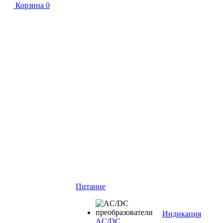
Корзина
0
Питание
Индикация
AC/DC