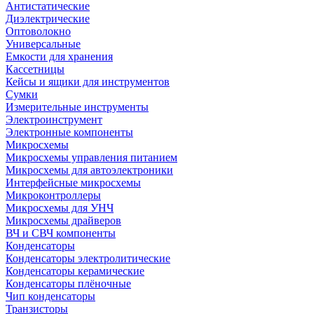
Антистатические
Диэлектрические
Оптоволокно
Универсальные
Емкости для хранения
Кассетницы
Кейсы и ящики для инструментов
Сумки
Измерительные инструменты
Электроинструмент
Электронные компоненты
Микросхемы
Микросхемы управления питанием
Микросхемы для автоэлектроники
Интерфейсные микросхемы
Микроконтроллеры
Микросхемы для УНЧ
Микросхемы драйверов
ВЧ и СВЧ компоненты
Конденсаторы
Конденсаторы электролитические
Конденсаторы керамические
Конденсаторы плёночные
Чип конденсаторы
Транзисторы