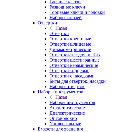
Гаечные ключи
Разводные ключи
Торцевые ключи и головки
Наборы ключей
Отвертки
Назад
Отвертки
Отвертки крестовые
Отвертки шлицевые
Динамометрические
Отвертки-звездочки Torx
Отвертки шестигранные
Отвертки керамические
Отвертки торцевые
Отвертки с насадками
Биты для отверток, насадки
Наборы отверток
Наборы инструментов
Назад
Наборы инструментов
Антистатические
Диэлектрические
Оптоволокно
Универсальные
Емкости для хранения