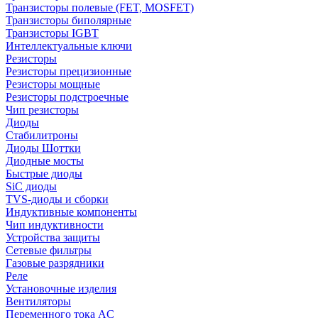
Транзисторы полевые (FET, MOSFET)
Транзисторы биполярные
Транзисторы IGBT
Интеллектуальные ключи
Резисторы
Резисторы прецизионные
Резисторы мощные
Резисторы подстроечные
Чип резисторы
Диоды
Стабилитроны
Диоды Шоттки
Диодные мосты
Быстрые диоды
SiC диоды
TVS-диоды и сборки
Индуктивные компоненты
Чип индуктивности
Устройства защиты
Сетевые фильтры
Газовые разрядники
Реле
Установочные изделия
Вентиляторы
Переменного тока AC