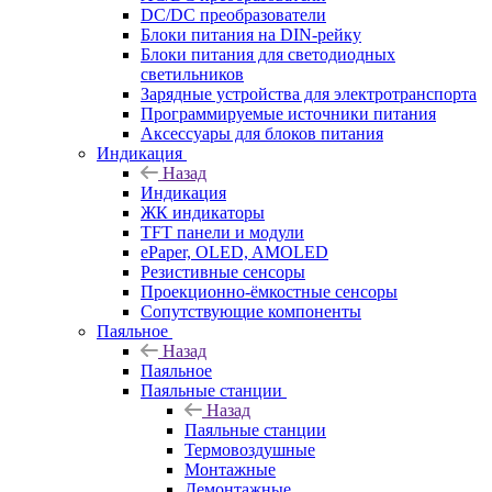
DC/DC преобразователи
Блоки питания на DIN-рейку
Блоки питания для светодиодных
светильников
Зарядные устройства для электротранспорта
Программируемые источники питания
Аксессуары для блоков питания
Индикация
Назад
Индикация
ЖК индикаторы
TFT панели и модули
ePaper, OLED, AMOLED
Резистивные сенсоры
Проекционно-ёмкостные сенсоры
Сопутствующие компоненты
Паяльное
Назад
Паяльное
Паяльные станции
Назад
Паяльные станции
Термовоздушные
Монтажные
Демонтажные