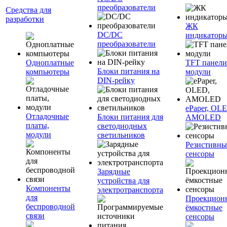
преобразователи
Средства для
разработки
ЖК
DC/DC
индикатор
преобразователи
Одноплатные
TFT панели
Блоки питания на
компьютеры
модули
DIN-рейку
ePaper, OL
Отладочные
Блоки питания для
AMOLED
платы,
светодиодных
модули
светильников
Резистивны
сенсоры
Зарядные
устройства для
Компоненты
электротранспорта
для
Проекцион
беспроводной
ёмкостные
связи
сенсоры