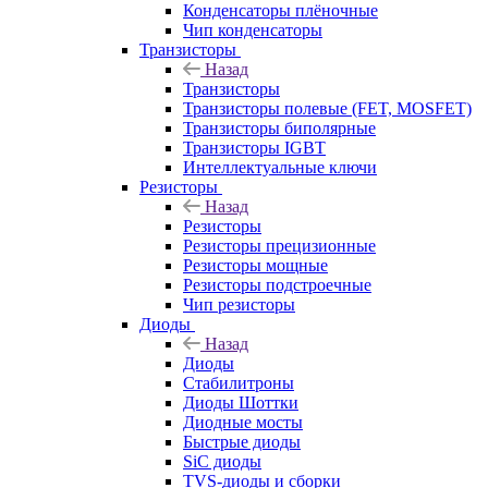
Конденсаторы плёночные
Чип конденсаторы
Транзисторы
Назад
Транзисторы
Транзисторы полевые (FET, MOSFET)
Транзисторы биполярные
Транзисторы IGBT
Интеллектуальные ключи
Резисторы
Назад
Резисторы
Резисторы прецизионные
Резисторы мощные
Резисторы подстроечные
Чип резисторы
Диоды
Назад
Диоды
Стабилитроны
Диоды Шоттки
Диодные мосты
Быстрые диоды
SiC диоды
TVS-диоды и сборки