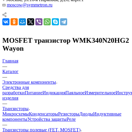
moscow@symmetron.ru
MOSFET транзистор WMK340N20HG2
Wayon
Главная
—
Каталог
—
Электронные компоненты
Средства для
разработки
Питание
Индикация
Паяльное
Измерительное
Инстру
изделия
—
Транзисторы
Микросхемы
Конденсаторы
Резисторы
Диоды
Индуктивные
компоненты
Устройства защиты
Реле
—
Транзисторы полевые (FET, MOSFET)