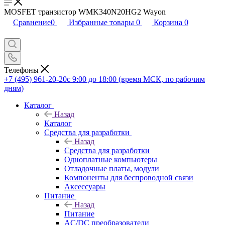
MOSFET транзистор WMK340N20HG2 Wayon
Сравнение
0
Избранные товары
0
Корзина
0
Телефоны
+7 (495) 961-20-20
с 9:00 до 18:00 (время МСК, по рабочим
дням)
Каталог
Назад
Каталог
Средства для разработки
Назад
Средства для разработки
Одноплатные компьютеры
Отладочные платы, модули
Компоненты для беспроводной связи
Аксессуары
Питание
Назад
Питание
AC/DC преобразователи