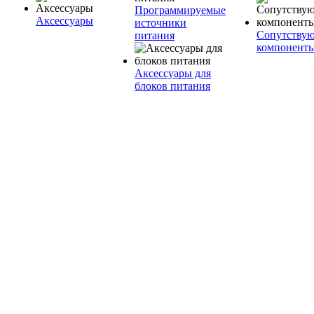
Программируемые
Аксессуары
источники
Сопутству
питания
компонент
Аксессуары для
блоков питания