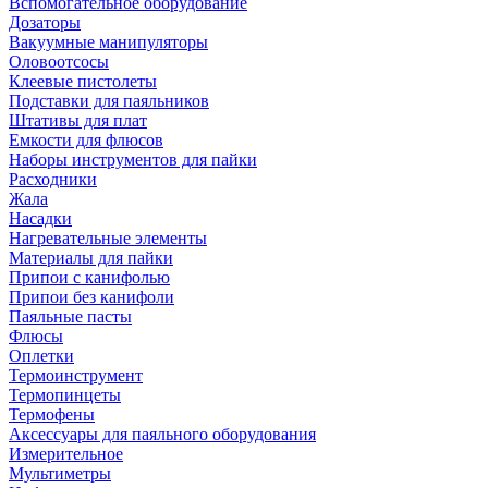
Вспомогательное оборудование
Дозаторы
Вакуумные манипуляторы
Оловоотсосы
Клеевые пистолеты
Подставки для паяльников
Штативы для плат
Емкости для флюсов
Наборы инструментов для пайки
Расходники
Жала
Насадки
Нагревательные элементы
Материалы для пайки
Припои с канифолью
Припои без канифоли
Паяльные пасты
Флюсы
Оплетки
Термоинструмент
Термопинцеты
Термофены
Аксессуары для паяльного оборудования
Измерительное
Мультиметры