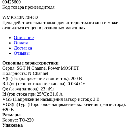
00425600
Код товара производителя
—
WMK340N20HG2
Цена действительна только для интернет-магазина и может
отличаться от цен в розничных магазинах
Описание
Оплата
Доставка
Отзывы
Основные характеристики
Серия: SGT N Channel Power MOSFET
Полярность: N-Channel
V(br)dss (напряжение сток-исток): 200 В
Rds(on) (сопротивление канала): 0.034 Ом
Qg (заряд затвора): 23 нКл
Id (ток стока при 25°C): 31.6 А
VGS (Напряжение насыщения затвор-исток): 3 В
VGS(th)Typ. (Пороговое напряжение включения транзистора):
±20 В
Размеры
Корпус: TO-220
Упаковка