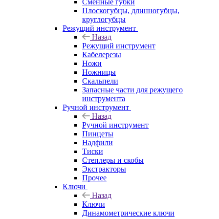
Сменные губки
Плоскогубцы, длинногубцы,
круглогубцы
Режущий инструмент
Назад
Режущий инструмент
Кабелерезы
Ножи
Ножницы
Скальпели
Запасные части для режущего
инструмента
Ручной инструмент
Назад
Ручной инструмент
Пинцеты
Надфили
Тиски
Степлеры и скобы
Экстракторы
Прочее
Ключи
Назад
Ключи
Динамометрические ключи