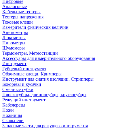
Цифровые
Аналоговые
Кабельные тестеры
Тестеры напряжения
Токовые клещи
Измерители физических величин
Анемометры
Люксметры
Пирометры
Шумомеры
Термометры, Метеостанции
Аксессуары для измерительного оборудования
Инструмент
Губцевый инструмент
Обжимные клещи, Кримперы
Инструмент для снятия изоляции, Стрипперы
Бокорезы и кусачки
Сменные губки
Плоскогубцы, длинногубцы, круглогубцы
Режущий инструмент
Кабелерезы
Ножи
Ножницы
Скальпели
Запасные части для режущего инструмента