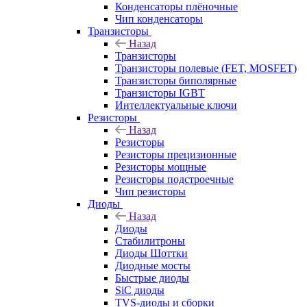
Конденсаторы плёночные
Чип конденсаторы
Транзисторы
Назад
Транзисторы
Транзисторы полевые (FET, MOSFET)
Транзисторы биполярные
Транзисторы IGBT
Интеллектуальные ключи
Резисторы
Назад
Резисторы
Резисторы прецизионные
Резисторы мощные
Резисторы подстроечные
Чип резисторы
Диоды
Назад
Диоды
Стабилитроны
Диоды Шоттки
Диодные мосты
Быстрые диоды
SiC диоды
TVS-диоды и сборки