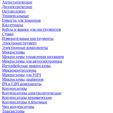
Антистатические
Диэлектрические
Оптоволокно
Универсальные
Емкости для хранения
Кассетницы
Кейсы и ящики для инструментов
Сумки
Измерительные инструменты
Электроинструмент
Электронные компоненты
Микросхемы
Микросхемы управления питанием
Микросхемы для автоэлектроники
Интерфейсные микросхемы
Микроконтроллеры
Микросхемы для УНЧ
Микросхемы драйверов
ВЧ и СВЧ компоненты
Конденсаторы
Конденсаторы электролитические
Конденсаторы керамические
Конденсаторы плёночные
Чип конденсаторы
Транзисторы