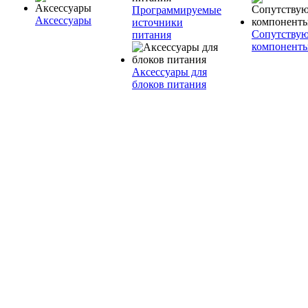
Программируемые
Аксессуары
источники
Сопутству
питания
компонент
Аксессуары для
блоков питания