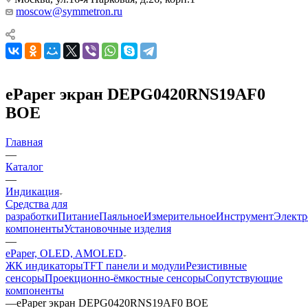
moscow@symmetron.ru
ePaper экран DEPG0420RNS19AF0
BOE
Главная
—
Каталог
—
Индикация
Средства для
разработки
Питание
Паяльное
Измерительное
Инструмент
Элект
компоненты
Установочные изделия
—
ePaper, OLED, AMOLED
ЖК индикаторы
TFT панели и модули
Резистивные
сенсоры
Проекционно-ёмкостные сенсоры
Сопутствующие
компоненты
—
ePaper экран DEPG0420RNS19AF0 BOE