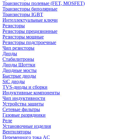
Транзисторы полевые (FET, MOSFET)
Транзисторы биполярные
Транзисторы IGBT
Интеллектуальные ключи
Резисторы
Резисторы прецизионные
Резисторы мощные
Резисторы подстроечные
Чип резисторы
Диоды
Стабилитроны
Диоды Шоттки
Диодные мосты
Быстрые диоды
SiC диоды
TVS-диоды и сборки
Индуктивные компоненты
Чип индуктивности
Устройства защиты
Сетевые фильтры
Газовые разрядники
Реле
Установочные изделия
Вентиляторы
Переменного тока AC