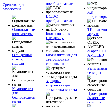
преобразователи
Средства для
разработки
ЖК
DC/DC
индикатор
преобразователи
Одноплатные
TFT панели
Блоки питания на
компьютеры
модули
DIN-рейку
ePaper, OL
Отладочные
Блоки питания для
AMOLED
платы,
светодиодных
модули
светильников
Резистивны
сенсоры
Зарядные
устройства для
Компоненты
электротранспорта
для
Проекцион
беспроводной
ёмкостные
связи
сенсоры