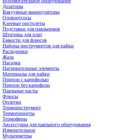
Вспомогательное оборудование
Дозаторы
Вакуумные манипуляторы
Оловоотсосы
Клеевые пистолеты
Подставки для паяльников
Штативы для плат
Емкости для флюсов
Наборы инструментов для пайки
Расходники
Жала
Насадки
Нагревательные элементы
Материалы для пайки
Припои с канифолью
Припои без канифоли
Паяльные пасты
Флюсы
Оплетки
Термоинструмент
Термопинцеты
Термофены
Аксессуары для паяльного оборудования
Измерительное
Мультиметры