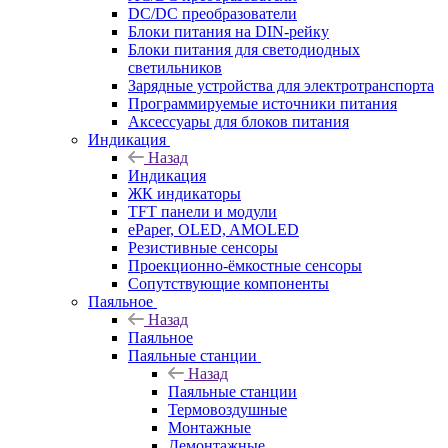
DC/DC преобразователи
Блоки питания на DIN-рейку
Блоки питания для светодиодных
светильников
Зарядные устройства для электротранспорта
Программируемые источники питания
Аксессуары для блоков питания
Индикация
Назад
Индикация
ЖК индикаторы
TFT панели и модули
ePaper, OLED, AMOLED
Резистивные сенсоры
Проекционно-ёмкостные сенсоры
Сопутствующие компоненты
Паяльное
Назад
Паяльное
Паяльные станции
Назад
Паяльные станции
Термовоздушные
Монтажные
Демонтажные