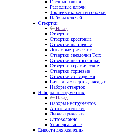
Гаечные ключи
Разводные ключи
Торцевые ключи и головки
Наборы ключей
Отвертки
Назад
Отвертки
Отвертки крестовые
Отвертки шлицевые
Динамометрические
Отвертки-звездочки Torx
Отвертки шестигранные
Отвертки керамические
Отвертки торцевые
Отвертки с насадками
Биты для отверток, насадки
Наборы отверток
Наборы инструментов
Назад
Наборы инструментов
Антистатические
Диэлектрические
Оптоволокно
Универсальные
Емкости для хранения