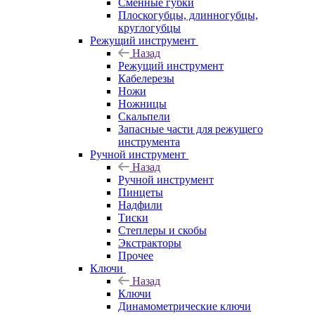
Сменные губки
Плоскогубцы, длинногубцы,
круглогубцы
Режущий инструмент
Назад
Режущий инструмент
Кабелерезы
Ножи
Ножницы
Скальпели
Запасные части для режущего
инструмента
Ручной инструмент
Назад
Ручной инструмент
Пинцеты
Надфили
Тиски
Степлеры и скобы
Экстракторы
Прочее
Ключи
Назад
Ключи
Динамометрические ключи