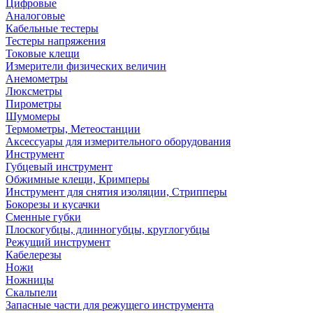
Цифровые
Аналоговые
Кабельные тестеры
Тестеры напряжения
Токовые клещи
Измерители физических величин
Анемометры
Люксметры
Пирометры
Шумомеры
Термометры, Метеостанции
Аксессуары для измерительного оборудования
Инструмент
Губцевый инструмент
Обжимные клещи, Кримперы
Инструмент для снятия изоляции, Стрипперы
Бокорезы и кусачки
Сменные губки
Плоскогубцы, длинногубцы, круглогубцы
Режущий инструмент
Кабелерезы
Ножи
Ножницы
Скальпели
Запасные части для режущего инструмента