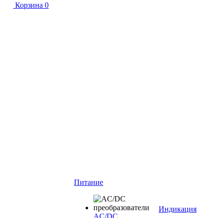
Корзина
0
Питание
Индикация
AC/DC