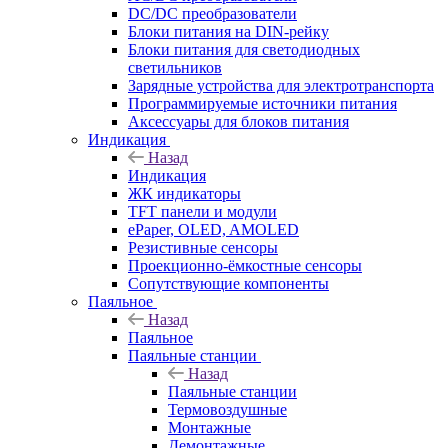
DC/DC преобразователи
Блоки питания на DIN-рейку
Блоки питания для светодиодных
светильников
Зарядные устройства для электротранспорта
Программируемые источники питания
Аксессуары для блоков питания
Индикация
Назад
Индикация
ЖК индикаторы
TFT панели и модули
ePaper, OLED, AMOLED
Резистивные сенсоры
Проекционно-ёмкостные сенсоры
Сопутствующие компоненты
Паяльное
Назад
Паяльное
Паяльные станции
Назад
Паяльные станции
Термовоздушные
Монтажные
Демонтажные