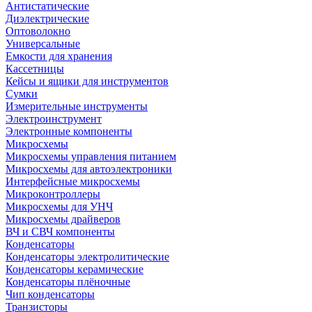
Антистатические
Диэлектрические
Оптоволокно
Универсальные
Емкости для хранения
Кассетницы
Кейсы и ящики для инструментов
Сумки
Измерительные инструменты
Электроинструмент
Электронные компоненты
Микросхемы
Микросхемы управления питанием
Микросхемы для автоэлектроники
Интерфейсные микросхемы
Микроконтроллеры
Микросхемы для УНЧ
Микросхемы драйверов
ВЧ и СВЧ компоненты
Конденсаторы
Конденсаторы электролитические
Конденсаторы керамические
Конденсаторы плёночные
Чип конденсаторы
Транзисторы