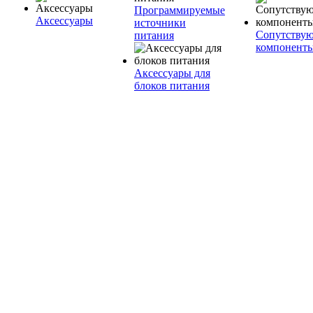
Программируемые
Аксессуары
источники
Сопутству
питания
компонент
Аксессуары для
блоков питания