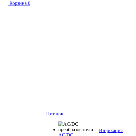
Корзина
0
Питание
Индикация
AC/DC