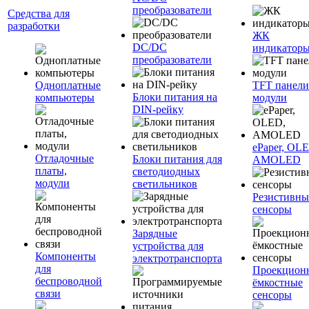
преобразователи
Средства для
разработки
ЖК
DC/DC
индикатор
преобразователи
Одноплатные
TFT панели
Блоки питания на
компьютеры
модули
DIN-рейку
ePaper, OL
Отладочные
Блоки питания для
AMOLED
платы,
светодиодных
модули
светильников
Резистивны
сенсоры
Зарядные
устройства для
Компоненты
электротранспорта
для
Проекцион
беспроводной
ёмкостные
связи
сенсоры