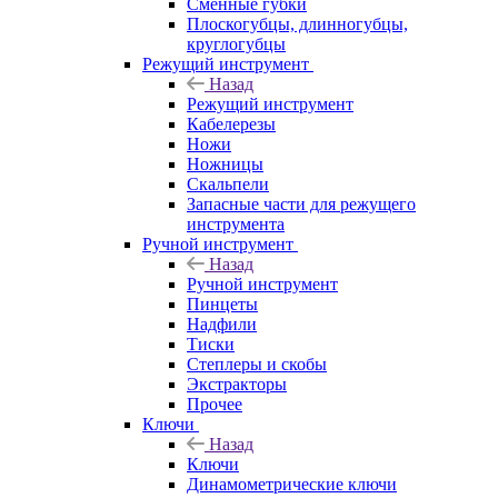
Сменные губки
Плоскогубцы, длинногубцы,
круглогубцы
Режущий инструмент
Назад
Режущий инструмент
Кабелерезы
Ножи
Ножницы
Скальпели
Запасные части для режущего
инструмента
Ручной инструмент
Назад
Ручной инструмент
Пинцеты
Надфили
Тиски
Степлеры и скобы
Экстракторы
Прочее
Ключи
Назад
Ключи
Динамометрические ключи