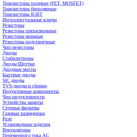
Транзисторы полевые (FET, MOSFET)
Транзисторы биполярные
Транзисторы IGBT
Интеллектуальные ключи
Резисторы
Резисторы прецизионные
Резисторы мощные
Резисторы подстроечные
Чип резисторы
Диоды
Стабилитроны
Диоды Шоттки
Диодные мосты
Быстрые диоды
SiC диоды
TVS-диоды и сборки
Индуктивные компоненты
Чип индуктивности
Устройства защиты
Сетевые фильтры
Газовые разрядники
Реле
Установочные изделия
Вентиляторы
Переменного тока AC