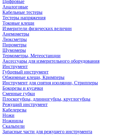
Цифровые
Аналоговые
Кабельные тестеры
Тестеры напряжения
Токовые клещи
Измерители физических величин
Анемометры
Люксметры
Пирометры
Шумомеры
Термометры, Метеостанции
Аксессуары для измерительного оборудования
Инструмент
Губцевый инструмент
Обжимные клещи, Кримперы
Инструмент для снятия изоляции, Стрипперы
Бокорезы и кусачки
Сменные губки
Плоскогубцы, длинногубцы, круглогубцы
Режущий инструмент
Кабелерезы
Ножи
Ножницы
Скальпели
Запасные части для режущего инструмента