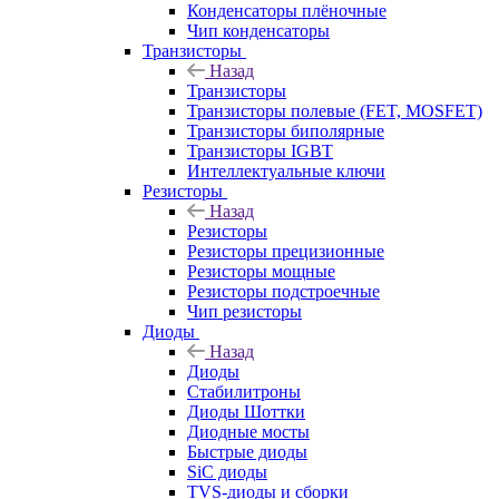
Конденсаторы плёночные
Чип конденсаторы
Транзисторы
Назад
Транзисторы
Транзисторы полевые (FET, MOSFET)
Транзисторы биполярные
Транзисторы IGBT
Интеллектуальные ключи
Резисторы
Назад
Резисторы
Резисторы прецизионные
Резисторы мощные
Резисторы подстроечные
Чип резисторы
Диоды
Назад
Диоды
Стабилитроны
Диоды Шоттки
Диодные мосты
Быстрые диоды
SiC диоды
TVS-диоды и сборки