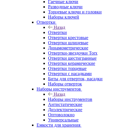
Гаечные ключи
Разводные ключи
Торцевые ключи и головки
Наборы ключей
Отвертки
Назад
Отвертки
Отвертки крестовые
Отвертки шлицевые
Динамометрические
Отвертки-звездочки Torx
Отвертки шестигранные
Отвертки керамические
Отвертки торцевые
Отвертки с насадками
Биты для отверток, насадки
Наборы отверток
Наборы инструментов
Назад
Наборы инструментов
Антистатические
Диэлектрические
Оптоволокно
Универсальные
Емкости для хранения