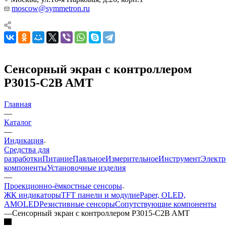
moscow@symmetron.ru
Сенсорный экран с контроллером
P3015-C2B AMT
Главная
—
Каталог
—
Индикация
Средства для
разработки
Питание
Паяльное
Измерительное
Инструмент
Элект
компоненты
Установочные изделия
—
Проекционно-ёмкостные сенсоры
ЖК индикаторы
TFT панели и модули
ePaper, OLED,
AMOLED
Резистивные сенсоры
Сопутствующие компоненты
—
Сенсорный экран с контроллером P3015-C2B AMT