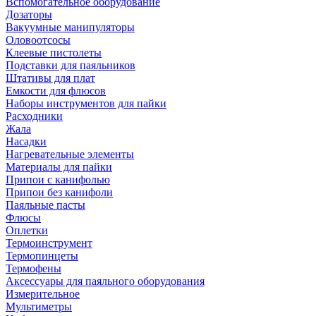
Вспомогательное оборудование
Дозаторы
Вакуумные манипуляторы
Оловоотсосы
Клеевые пистолеты
Подставки для паяльников
Штативы для плат
Емкости для флюсов
Наборы инструментов для пайки
Расходники
Жала
Насадки
Нагревательные элементы
Материалы для пайки
Припои с канифолью
Припои без канифоли
Паяльные пасты
Флюсы
Оплетки
Термоинструмент
Термопинцеты
Термофены
Аксессуары для паяльного оборудования
Измерительное
Мультиметры