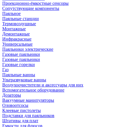
Проекционно-ёмкостные сенсоры
Сопутствующие компоненты
Паяльное
Паяльные станции
Термовоздушные
Монтажные
Демонтажные
Инфракрасные
Универсальные
Паяльники электрические
Газовые паяльники
Газовые паяльники
Газовые горелки
Газ
Паяльные ванны
Ультразвуковые ванны
Воздухоочистители и аксессуары для них
Вспомогательное оборудование
Дозаторы
Вакуумные манипуляторы
Оловоотсосы
Клеевые пистолеты
Подставки для паяльников
Штативы для плат
Емкости для флюсов