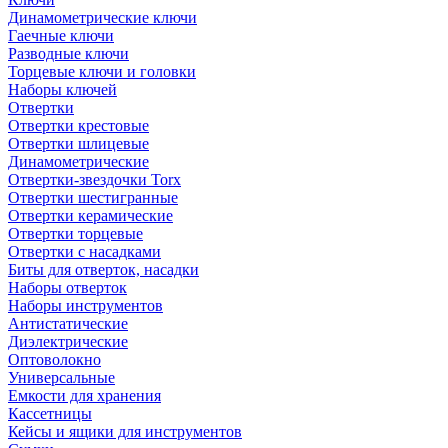
Динамометрические ключи
Гаечные ключи
Разводные ключи
Торцевые ключи и головки
Наборы ключей
Отвертки
Отвертки крестовые
Отвертки шлицевые
Динамометрические
Отвертки-звездочки Torx
Отвертки шестигранные
Отвертки керамические
Отвертки торцевые
Отвертки с насадками
Биты для отверток, насадки
Наборы отверток
Наборы инструментов
Антистатические
Диэлектрические
Оптоволокно
Универсальные
Емкости для хранения
Кассетницы
Кейсы и ящики для инструментов