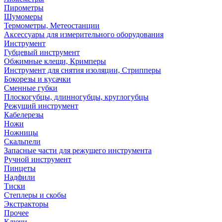
Пирометры
Шумомеры
Термометры, Метеостанции
Аксессуары для измерительного оборудования
Инструмент
Губцевый инструмент
Обжимные клещи, Кримперы
Инструмент для снятия изоляции, Стрипперы
Бокорезы и кусачки
Сменные губки
Плоскогубцы, длинногубцы, круглогубцы
Режущий инструмент
Кабелерезы
Ножи
Ножницы
Скальпели
Запасные части для режущего инструмента
Ручной инструмент
Пинцеты
Надфили
Тиски
Степлеры и скобы
Экстракторы
Прочее
Ключи