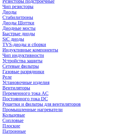
Резисторы подстроечные
Чип резисторы
Диоды
Стабилитроны
Диоды Шоттки
Диодные мосты
Быстрые диоды
SiC диоды
TVS-диоды и сборки
Индуктивные компоненты
Чип индуктивности
Устройства защиты
Сетевые фильтры
Газовые разрядники
Реле
Установочные изделия
Вентиляторы
Переменного тока AC
Постоянного тока DC
Решетки и фильтры для вентиляторов
Промышленные нагреватели
Кольцевые
Сопловые
Плоские
Патронные