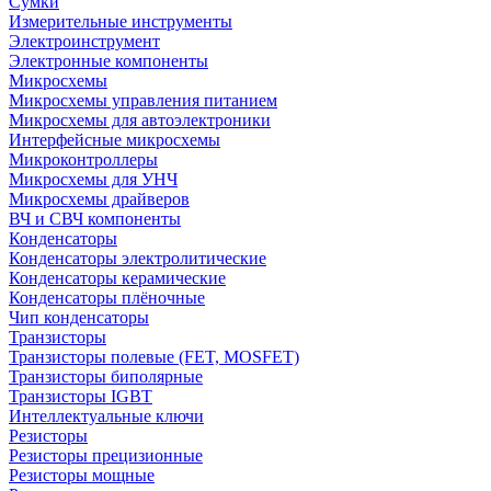
Сумки
Измерительные инструменты
Электроинструмент
Электронные компоненты
Микросхемы
Микросхемы управления питанием
Микросхемы для автоэлектроники
Интерфейсные микросхемы
Микроконтроллеры
Микросхемы для УНЧ
Микросхемы драйверов
ВЧ и СВЧ компоненты
Конденсаторы
Конденсаторы электролитические
Конденсаторы керамические
Конденсаторы плёночные
Чип конденсаторы
Транзисторы
Транзисторы полевые (FET, MOSFET)
Транзисторы биполярные
Транзисторы IGBT
Интеллектуальные ключи
Резисторы
Резисторы прецизионные
Резисторы мощные