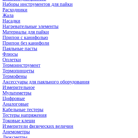
Наборы инструментов для пайки
Расходники
Жала
Насадки
Нагревательные элементы
Материалы для пайки
Припои с канифолью
Припои без канифоли
Паяльные пасты
Флюсы
Оплетки
Термоинструмент
Термопинцеты
Термофены
Аксессуары для паяльного оборудования
Измерительное
Мультиметры
Цифровые
Аналоговые
Кабельные тестеры
Тестеры напряжения
Токовые клещи
Измерители физических величин
Анемометры
Люксметры