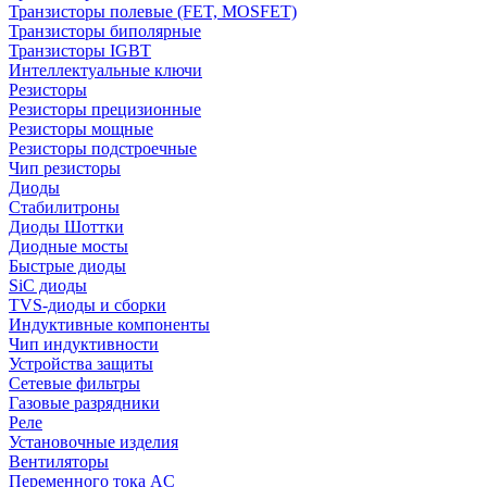
Транзисторы полевые (FET, MOSFET)
Транзисторы биполярные
Транзисторы IGBT
Интеллектуальные ключи
Резисторы
Резисторы прецизионные
Резисторы мощные
Резисторы подстроечные
Чип резисторы
Диоды
Стабилитроны
Диоды Шоттки
Диодные мосты
Быстрые диоды
SiC диоды
TVS-диоды и сборки
Индуктивные компоненты
Чип индуктивности
Устройства защиты
Сетевые фильтры
Газовые разрядники
Реле
Установочные изделия
Вентиляторы
Переменного тока AC