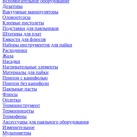
Вспомогательное оборудование
Дозаторы
Вакуумные манипуляторы
Оловоотсосы
Клеевые пистолеты
Подставки для паяльников
Штативы для плат
Емкости для флюсов
Наборы инструментов для пайки
Расходники
Жала
Насадки
Нагревательные элементы
Материалы для пайки
Припои с канифолью
Припои без канифоли
Паяльные пасты
Флюсы
Оплетки
Термоинструмент
Термопинцеты
Термофены
Аксессуары для паяльного оборудования
Измерительное
Мультиметры