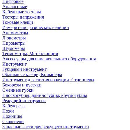
Цифровые
Аналоговые
Кабельные тестеры
Тестеры напряжения
Токовые клещи
Измерители физических величин
Анемометры
Люксметры
Пирометры
Шумомеры
Термометры, Метеостанции
Аксессуары для измерительного оборудования
Инструмент
Губцевый инструмент
Обжимные клещи, Кримперы
Инструмент для снятия изоляции, Стрипперы
Бокорезы и кусачки
Сменные губки
Плоскогубцы, длинногубцы, круглогубцы
Режущий инструмент
Кабелерезы
Ножи
Ножницы
Скальпели
Запасные части для режущего инструмента