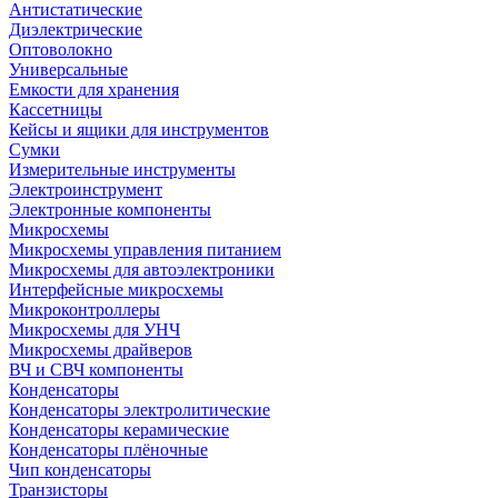
Антистатические
Диэлектрические
Оптоволокно
Универсальные
Емкости для хранения
Кассетницы
Кейсы и ящики для инструментов
Сумки
Измерительные инструменты
Электроинструмент
Электронные компоненты
Микросхемы
Микросхемы управления питанием
Микросхемы для автоэлектроники
Интерфейсные микросхемы
Микроконтроллеры
Микросхемы для УНЧ
Микросхемы драйверов
ВЧ и СВЧ компоненты
Конденсаторы
Конденсаторы электролитические
Конденсаторы керамические
Конденсаторы плёночные
Чип конденсаторы
Транзисторы