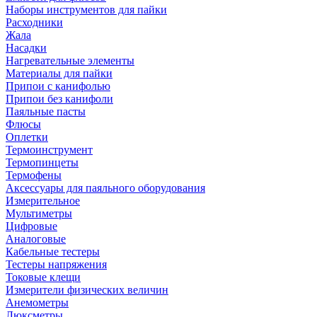
Наборы инструментов для пайки
Расходники
Жала
Насадки
Нагревательные элементы
Материалы для пайки
Припои с канифолью
Припои без канифоли
Паяльные пасты
Флюсы
Оплетки
Термоинструмент
Термопинцеты
Термофены
Аксессуары для паяльного оборудования
Измерительное
Мультиметры
Цифровые
Аналоговые
Кабельные тестеры
Тестеры напряжения
Токовые клещи
Измерители физических величин
Анемометры
Люксметры