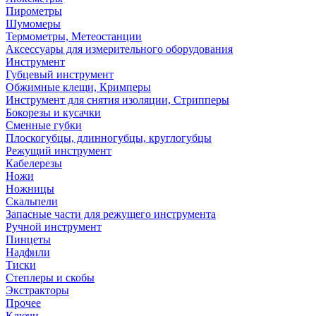
Пирометры
Шумомеры
Термометры, Метеостанции
Аксессуары для измерительного оборудования
Инструмент
Губцевый инструмент
Обжимные клещи, Кримперы
Инструмент для снятия изоляции, Стрипперы
Бокорезы и кусачки
Сменные губки
Плоскогубцы, длинногубцы, круглогубцы
Режущий инструмент
Кабелерезы
Ножи
Ножницы
Скальпели
Запасные части для режущего инструмента
Ручной инструмент
Пинцеты
Надфили
Тиски
Степлеры и скобы
Экстракторы
Прочее
Ключи