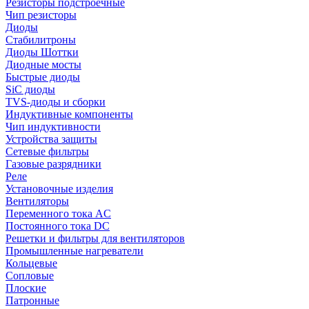
Резисторы подстроечные
Чип резисторы
Диоды
Стабилитроны
Диоды Шоттки
Диодные мосты
Быстрые диоды
SiC диоды
TVS-диоды и сборки
Индуктивные компоненты
Чип индуктивности
Устройства защиты
Сетевые фильтры
Газовые разрядники
Реле
Установочные изделия
Вентиляторы
Переменного тока AC
Постоянного тока DC
Решетки и фильтры для вентиляторов
Промышленные нагреватели
Кольцевые
Сопловые
Плоские
Патронные