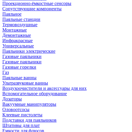
Проекционно-ёмкостные сенсоры
Сопутствующие компоненты
Паяльное
Паяльные станции
Термовоздушные
Монтажные
Демонтажные
Инфракрасные
Универсальные
Паяльники электрические
Газовые паяльники
Газовые паяльники
Газовые горелки
Газ
Паяльные ванны
Ультразвуковые ванны
Воздухоочистители и аксессуары для них
Вспомогательное оборудование
Дозаторы
Вакуумные манипуляторы
Оловоотсосы
Клеевые пистолеты
Подставки для паяльников
Штативы для плат
Емкости для флюсов