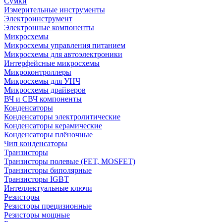
Сумки
Измерительные инструменты
Электроинструмент
Электронные компоненты
Микросхемы
Микросхемы управления питанием
Микросхемы для автоэлектроники
Интерфейсные микросхемы
Микроконтроллеры
Микросхемы для УНЧ
Микросхемы драйверов
ВЧ и СВЧ компоненты
Конденсаторы
Конденсаторы электролитические
Конденсаторы керамические
Конденсаторы плёночные
Чип конденсаторы
Транзисторы
Транзисторы полевые (FET, MOSFET)
Транзисторы биполярные
Транзисторы IGBT
Интеллектуальные ключи
Резисторы
Резисторы прецизионные
Резисторы мощные