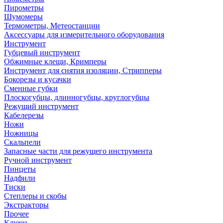
Пирометры
Шумомеры
Термометры, Метеостанции
Аксессуары для измерительного оборудования
Инструмент
Губцевый инструмент
Обжимные клещи, Кримперы
Инструмент для снятия изоляции, Стрипперы
Бокорезы и кусачки
Сменные губки
Плоскогубцы, длинногубцы, круглогубцы
Режущий инструмент
Кабелерезы
Ножи
Ножницы
Скальпели
Запасные части для режущего инструмента
Ручной инструмент
Пинцеты
Надфили
Тиски
Степлеры и скобы
Экстракторы
Прочее
Ключи