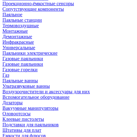
Проекционно-ёмкостные сенсоры
Сопутствующие компоненты
Паяльное
Паяльные станции
Термовоздушные
Монтажные
Демонтажные
Инфракрасные
Универсальные
Паяльники электрические
Газовые паяльники
Газовые паяльники
Газовые горелки
Газ
Паяльные ванны
Ультразвуковые ванны
Воздухоочистители и аксессуары для них
Вспомогательное оборудование
Дозаторы
Вакуумные манипуляторы
Оловоотсосы
Клеевые пистолеты
Подставки для паяльников
Штативы для плат
Емкости для флюсов