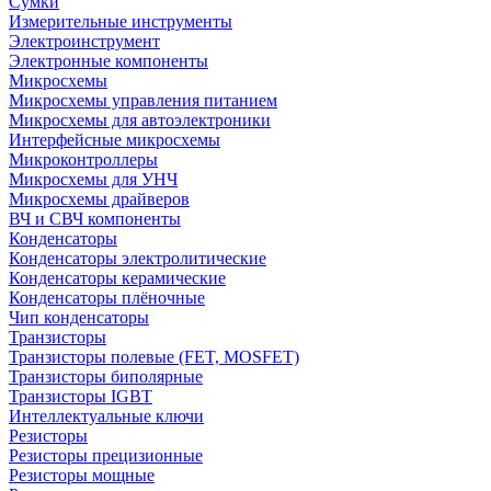
Сумки
Измерительные инструменты
Электроинструмент
Электронные компоненты
Микросхемы
Микросхемы управления питанием
Микросхемы для автоэлектроники
Интерфейсные микросхемы
Микроконтроллеры
Микросхемы для УНЧ
Микросхемы драйверов
ВЧ и СВЧ компоненты
Конденсаторы
Конденсаторы электролитические
Конденсаторы керамические
Конденсаторы плёночные
Чип конденсаторы
Транзисторы
Транзисторы полевые (FET, MOSFET)
Транзисторы биполярные
Транзисторы IGBT
Интеллектуальные ключи
Резисторы
Резисторы прецизионные
Резисторы мощные