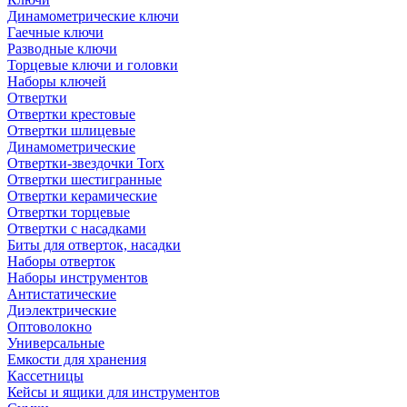
Динамометрические ключи
Гаечные ключи
Разводные ключи
Торцевые ключи и головки
Наборы ключей
Отвертки
Отвертки крестовые
Отвертки шлицевые
Динамометрические
Отвертки-звездочки Torx
Отвертки шестигранные
Отвертки керамические
Отвертки торцевые
Отвертки с насадками
Биты для отверток, насадки
Наборы отверток
Наборы инструментов
Антистатические
Диэлектрические
Оптоволокно
Универсальные
Емкости для хранения
Кассетницы
Кейсы и ящики для инструментов