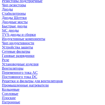
Резисторы подстроечные
Чип резисторы
Диоды
Стабилитроны
Диоды Шоттки
Диодные мосты
Быстрые диоды
SiC диоды
TVS-диоды и сборки
Индуктивные компоненты
Чип индуктивности
Устройства защиты
Сетевые фильтры
Газовые разрядники
Реле
Установочные изделия
Вентиляторы
Переменного тока AC
Постоянного тока DC
Решетки и фильтры для вентиляторов
Промышленные нагреватели
Кольцевые
Сопловые
Плоские
Патронные