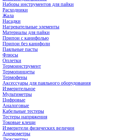
Наборы инструментов для пайки
Расходники
Жала
Насадки
Нагревательные элементы
Материалы для пайки
Припои с канифолью
Припои без канифоли
Паяльные пасты
Флюсы
Оплетки
Термоинструмент
Термопинцеты
Термофены
Аксессуары для паяльного оборудования
Измерительное
Мультиметры
Цифровые
Аналоговые
Кабельные тестеры
Тестеры напряжения
Токовые клещи
Измерители физических величин
Анемометры
Люксметры