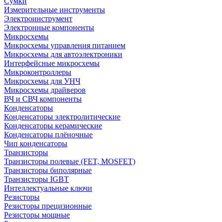
Сумки
Измерительные инструменты
Электроинструмент
Электронные компоненты
Микросхемы
Микросхемы управления питанием
Микросхемы для автоэлектроники
Интерфейсные микросхемы
Микроконтроллеры
Микросхемы для УНЧ
Микросхемы драйверов
ВЧ и СВЧ компоненты
Конденсаторы
Конденсаторы электролитические
Конденсаторы керамические
Конденсаторы плёночные
Чип конденсаторы
Транзисторы
Транзисторы полевые (FET, MOSFET)
Транзисторы биполярные
Транзисторы IGBT
Интеллектуальные ключи
Резисторы
Резисторы прецизионные
Резисторы мощные