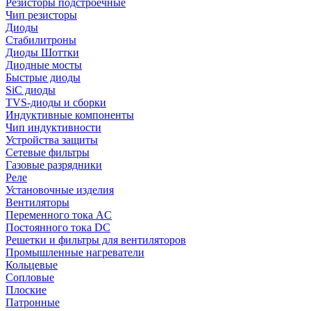
Резисторы подстроечные
Чип резисторы
Диоды
Стабилитроны
Диоды Шоттки
Диодные мосты
Быстрые диоды
SiC диоды
TVS-диоды и сборки
Индуктивные компоненты
Чип индуктивности
Устройства защиты
Сетевые фильтры
Газовые разрядники
Реле
Установочные изделия
Вентиляторы
Переменного тока AC
Постоянного тока DC
Решетки и фильтры для вентиляторов
Промышленные нагреватели
Кольцевые
Сопловые
Плоские
Патронные