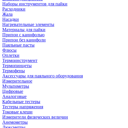
Наборы инструментов для пайки
Расходники
Жала
Насадки
Нагревательные элементы
Материалы для пайки
Припои с канифолью
Припои без канифоли
Паяльные пасты
Флюсы
Оплетки
Термоинструмент
Термопинцеты
Термофены
Аксессуары для паяльного оборудования
Измерительное
Мультиметры
Цифровые
Аналоговые
Кабельные тестеры
Тестеры напряжения
Токовые клещи
Измерители физических величин
Анемометры
Люксметры