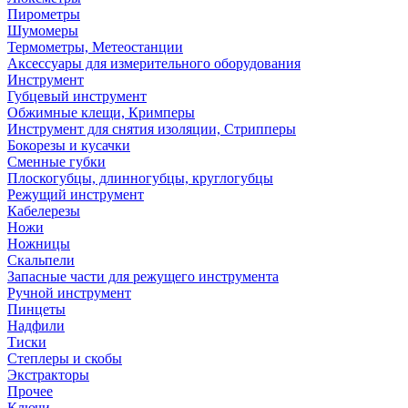
Пирометры
Шумомеры
Термометры, Метеостанции
Аксессуары для измерительного оборудования
Инструмент
Губцевый инструмент
Обжимные клещи, Кримперы
Инструмент для снятия изоляции, Стрипперы
Бокорезы и кусачки
Сменные губки
Плоскогубцы, длинногубцы, круглогубцы
Режущий инструмент
Кабелерезы
Ножи
Ножницы
Скальпели
Запасные части для режущего инструмента
Ручной инструмент
Пинцеты
Надфили
Тиски
Степлеры и скобы
Экстракторы
Прочее
Ключи