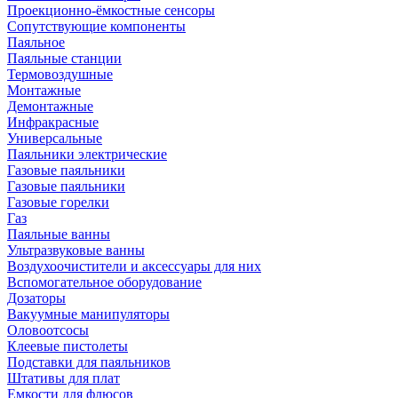
Проекционно-ёмкостные сенсоры
Сопутствующие компоненты
Паяльное
Паяльные станции
Термовоздушные
Монтажные
Демонтажные
Инфракрасные
Универсальные
Паяльники электрические
Газовые паяльники
Газовые паяльники
Газовые горелки
Газ
Паяльные ванны
Ультразвуковые ванны
Воздухоочистители и аксессуары для них
Вспомогательное оборудование
Дозаторы
Вакуумные манипуляторы
Оловоотсосы
Клеевые пистолеты
Подставки для паяльников
Штативы для плат
Емкости для флюсов