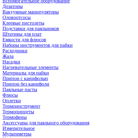
Вспомогательное оборудование
Дозаторы
Вакуумные манипуляторы
Оловоотсосы
Клеевые пистолеты
Подставки для паяльников
Штативы для плат
Емкости для флюсов
Наборы инструментов для пайки
Расходники
Жала
Насадки
Нагревательные элементы
Материалы для пайки
Припои с канифолью
Припои без канифоли
Паяльные пасты
Флюсы
Оплетки
Термоинструмент
Термопинцеты
Термофены
Аксессуары для паяльного оборудования
Измерительное
Мультиметры