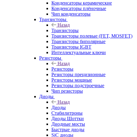
Конденсаторы керамические
Конденсаторы плёночные
Чип конденсаторы
Транзисторы
Назад
Транзисторы
Транзисторы полевые (FET, MOSFET)
Транзисторы биполярные
Транзисторы IGBT
Интеллектуальные ключи
Резисторы
Назад
Резисторы
Резисторы прецизионные
Резисторы мощные
Резисторы подстроечные
Чип резисторы
Диоды
Назад
Диоды
Стабилитроны
Диоды Шоттки
Диодные мосты
Быстрые диоды
SiC диоды