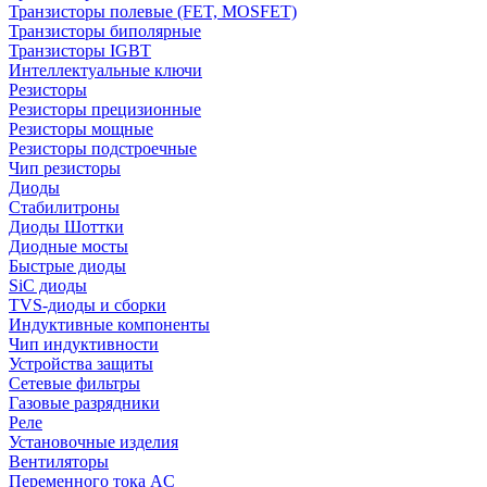
Транзисторы полевые (FET, MOSFET)
Транзисторы биполярные
Транзисторы IGBT
Интеллектуальные ключи
Резисторы
Резисторы прецизионные
Резисторы мощные
Резисторы подстроечные
Чип резисторы
Диоды
Стабилитроны
Диоды Шоттки
Диодные мосты
Быстрые диоды
SiC диоды
TVS-диоды и сборки
Индуктивные компоненты
Чип индуктивности
Устройства защиты
Сетевые фильтры
Газовые разрядники
Реле
Установочные изделия
Вентиляторы
Переменного тока AC