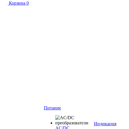
Корзина
0
Питание
Индикация
AC/DC