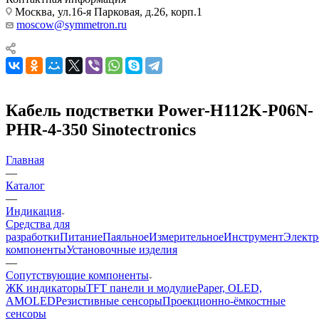
Москва, ул.16-я Парковая, д.26, корп.1
moscow@symmetron.ru
Кабель подстветки Power-H112K-P06N-
PHR-4-350 Sinotectronics
Главная
—
Каталог
—
Индикация
Средства для
разработки
Питание
Паяльное
Измерительное
Инструмент
Элект
компоненты
Установочные изделия
—
Сопутствующие компоненты
ЖК индикаторы
TFT панели и модули
ePaper, OLED,
AMOLED
Резистивные сенсоры
Проекционно-ёмкостные
сенсоры