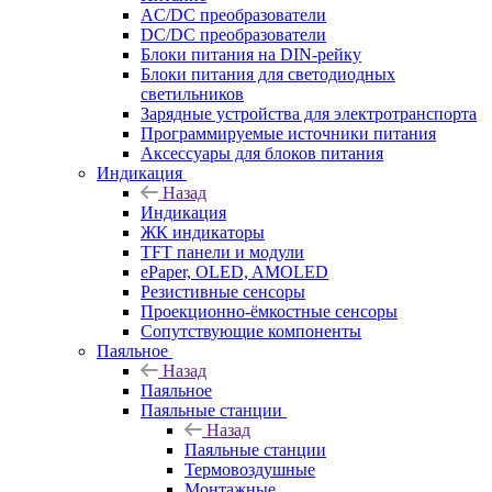
AC/DC преобразователи
DC/DC преобразователи
Блоки питания на DIN-рейку
Блоки питания для светодиодных
светильников
Зарядные устройства для электротранспорта
Программируемые источники питания
Аксессуары для блоков питания
Индикация
Назад
Индикация
ЖК индикаторы
TFT панели и модули
ePaper, OLED, AMOLED
Резистивные сенсоры
Проекционно-ёмкостные сенсоры
Сопутствующие компоненты
Паяльное
Назад
Паяльное
Паяльные станции
Назад
Паяльные станции
Термовоздушные
Монтажные