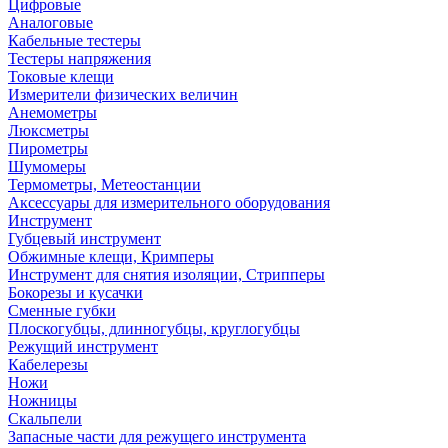
Цифровые
Аналоговые
Кабельные тестеры
Тестеры напряжения
Токовые клещи
Измерители физических величин
Анемометры
Люксметры
Пирометры
Шумомеры
Термометры, Метеостанции
Аксессуары для измерительного оборудования
Инструмент
Губцевый инструмент
Обжимные клещи, Кримперы
Инструмент для снятия изоляции, Стрипперы
Бокорезы и кусачки
Сменные губки
Плоскогубцы, длинногубцы, круглогубцы
Режущий инструмент
Кабелерезы
Ножи
Ножницы
Скальпели
Запасные части для режущего инструмента