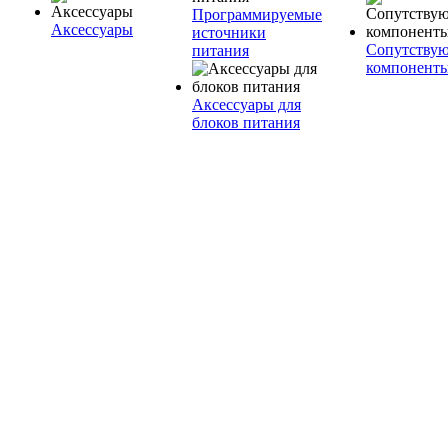
Программируемые
Аксессуары
источники
Сопутству
питания
компонент
Аксессуары для
блоков питания