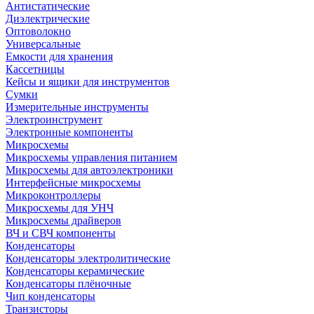
Антистатические
Диэлектрические
Оптоволокно
Универсальные
Емкости для хранения
Кассетницы
Кейсы и ящики для инструментов
Сумки
Измерительные инструменты
Электроинструмент
Электронные компоненты
Микросхемы
Микросхемы управления питанием
Микросхемы для автоэлектроники
Интерфейсные микросхемы
Микроконтроллеры
Микросхемы для УНЧ
Микросхемы драйверов
ВЧ и СВЧ компоненты
Конденсаторы
Конденсаторы электролитические
Конденсаторы керамические
Конденсаторы плёночные
Чип конденсаторы
Транзисторы