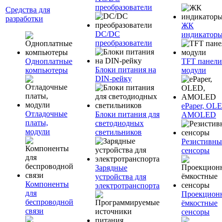
преобразователи
Средства для
разработки
ЖК
DC/DC
индикатор
преобразователи
Одноплатные
TFT панели
Блоки питания на
компьютеры
модули
DIN-рейку
ePaper, OL
Отладочные
Блоки питания для
AMOLED
платы,
светодиодных
модули
светильников
Резистивны
сенсоры
Зарядные
устройства для
Компоненты
электротранспорта
для
Проекцион
беспроводной
ёмкостные
связи
сенсоры