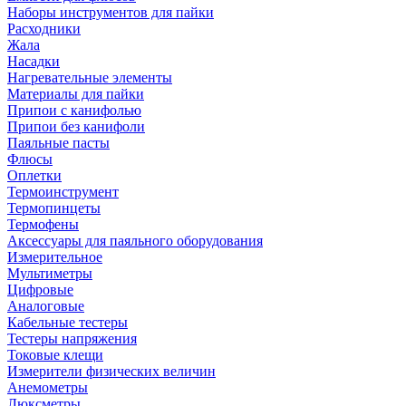
Наборы инструментов для пайки
Расходники
Жала
Насадки
Нагревательные элементы
Материалы для пайки
Припои с канифолью
Припои без канифоли
Паяльные пасты
Флюсы
Оплетки
Термоинструмент
Термопинцеты
Термофены
Аксессуары для паяльного оборудования
Измерительное
Мультиметры
Цифровые
Аналоговые
Кабельные тестеры
Тестеры напряжения
Токовые клещи
Измерители физических величин
Анемометры
Люксметры