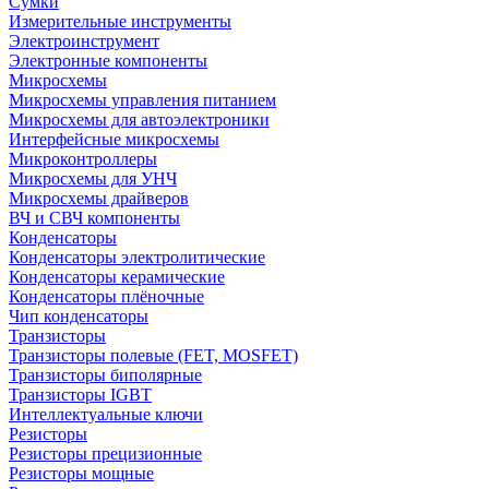
Сумки
Измерительные инструменты
Электроинструмент
Электронные компоненты
Микросхемы
Микросхемы управления питанием
Микросхемы для автоэлектроники
Интерфейсные микросхемы
Микроконтроллеры
Микросхемы для УНЧ
Микросхемы драйверов
ВЧ и СВЧ компоненты
Конденсаторы
Конденсаторы электролитические
Конденсаторы керамические
Конденсаторы плёночные
Чип конденсаторы
Транзисторы
Транзисторы полевые (FET, MOSFET)
Транзисторы биполярные
Транзисторы IGBT
Интеллектуальные ключи
Резисторы
Резисторы прецизионные
Резисторы мощные