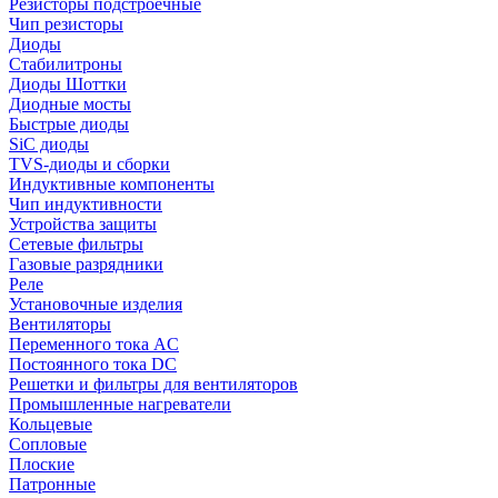
Резисторы подстроечные
Чип резисторы
Диоды
Стабилитроны
Диоды Шоттки
Диодные мосты
Быстрые диоды
SiC диоды
TVS-диоды и сборки
Индуктивные компоненты
Чип индуктивности
Устройства защиты
Сетевые фильтры
Газовые разрядники
Реле
Установочные изделия
Вентиляторы
Переменного тока AC
Постоянного тока DC
Решетки и фильтры для вентиляторов
Промышленные нагреватели
Кольцевые
Сопловые
Плоские
Патронные