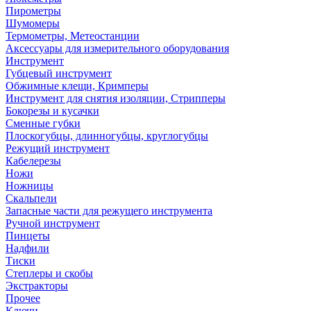
Пирометры
Шумомеры
Термометры, Метеостанции
Аксессуары для измерительного оборудования
Инструмент
Губцевый инструмент
Обжимные клещи, Кримперы
Инструмент для снятия изоляции, Стрипперы
Бокорезы и кусачки
Сменные губки
Плоскогубцы, длинногубцы, круглогубцы
Режущий инструмент
Кабелерезы
Ножи
Ножницы
Скальпели
Запасные части для режущего инструмента
Ручной инструмент
Пинцеты
Надфили
Тиски
Степлеры и скобы
Экстракторы
Прочее
Ключи