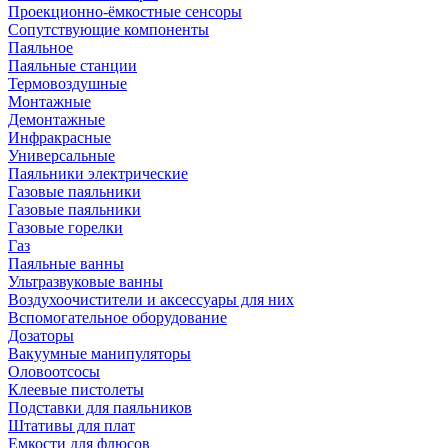
Проекционно-ёмкостные сенсоры
Сопутствующие компоненты
Паяльное
Паяльные станции
Термовоздушные
Монтажные
Демонтажные
Инфракрасные
Универсальные
Паяльники электрические
Газовые паяльники
Газовые паяльники
Газовые горелки
Газ
Паяльные ванны
Ультразвуковые ванны
Воздухоочистители и аксессуары для них
Вспомогательное оборудование
Дозаторы
Вакуумные манипуляторы
Оловоотсосы
Клеевые пистолеты
Подставки для паяльников
Штативы для плат
Емкости для флюсов