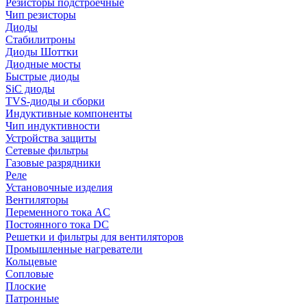
Резисторы подстроечные
Чип резисторы
Диоды
Стабилитроны
Диоды Шоттки
Диодные мосты
Быстрые диоды
SiC диоды
TVS-диоды и сборки
Индуктивные компоненты
Чип индуктивности
Устройства защиты
Сетевые фильтры
Газовые разрядники
Реле
Установочные изделия
Вентиляторы
Переменного тока AC
Постоянного тока DC
Решетки и фильтры для вентиляторов
Промышленные нагреватели
Кольцевые
Сопловые
Плоские
Патронные