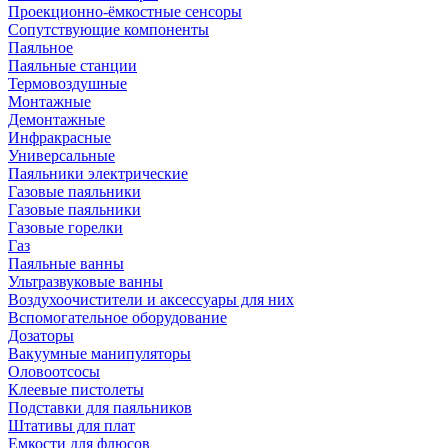
Проекционно-ёмкостные сенсоры
Сопутствующие компоненты
Паяльное
Паяльные станции
Термовоздушные
Монтажные
Демонтажные
Инфракрасные
Универсальные
Паяльники электрические
Газовые паяльники
Газовые паяльники
Газовые горелки
Газ
Паяльные ванны
Ультразвуковые ванны
Воздухоочистители и аксессуары для них
Вспомогательное оборудование
Дозаторы
Вакуумные манипуляторы
Оловоотсосы
Клеевые пистолеты
Подставки для паяльников
Штативы для плат
Емкости для флюсов