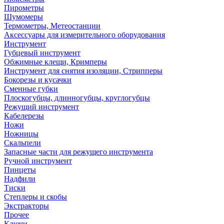
Пирометры
Шумомеры
Термометры, Метеостанции
Аксессуары для измерительного оборудования
Инструмент
Губцевый инструмент
Обжимные клещи, Кримперы
Инструмент для снятия изоляции, Стрипперы
Бокорезы и кусачки
Сменные губки
Плоскогубцы, длинногубцы, круглогубцы
Режущий инструмент
Кабелерезы
Ножи
Ножницы
Скальпели
Запасные части для режущего инструмента
Ручной инструмент
Пинцеты
Надфили
Тиски
Степлеры и скобы
Экстракторы
Прочее
Ключи