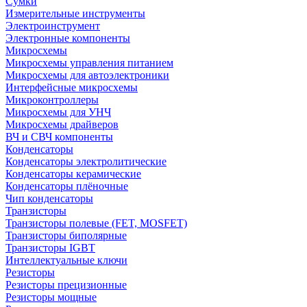
Сумки
Измерительные инструменты
Электроинструмент
Электронные компоненты
Микросхемы
Микросхемы управления питанием
Микросхемы для автоэлектроники
Интерфейсные микросхемы
Микроконтроллеры
Микросхемы для УНЧ
Микросхемы драйверов
ВЧ и СВЧ компоненты
Конденсаторы
Конденсаторы электролитические
Конденсаторы керамические
Конденсаторы плёночные
Чип конденсаторы
Транзисторы
Транзисторы полевые (FET, MOSFET)
Транзисторы биполярные
Транзисторы IGBT
Интеллектуальные ключи
Резисторы
Резисторы прецизионные
Резисторы мощные