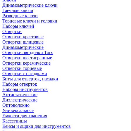
Динамометрические ключи
Гаечные ключи
Разводные ключи
Торцевые ключи и головки
Наборы ключей
Отвертки
Отвертки крестовые
Отвертки шлицевые
Динамометрические
Отвертки-звездочки Torx
Отвертки шестигранные
Отвертки керамические
Отвертки торцевые
Отвертки с насадками
Биты для отверток, насадки
Наборы отверток
Наборы инструментов
Антистатические
Диэлектрические
Оптоволокно
Универсальные
Емкости для хранения
Кассетницы
Кейсы и ящики для инструментов