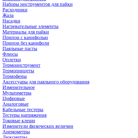
Наборы инструментов для пайки
Расходники
Жала
Насадки
Нагревательные элементы
Материалы для пайки
Припои с канифолью
Припои без канифоли
Паяльные пасты
Флюсы
Оплетки
Термоинструмент
Термопинцеты
Термофены
Аксессуары для паяльного оборудования
Измерительное
Мультиметры
Цифровые
Аналоговые
Кабельные тестеры
Тестеры напряжения
Токовые клещи
Измерители физических величин
Анемометры
Люксметры