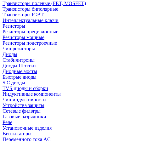
Транзисторы полевые (FET, MOSFET)
Транзисторы биполярные
Транзисторы IGBT
Интеллектуальные ключи
Резисторы
Резисторы прецизионные
Резисторы мощные
Резисторы подстроечные
Чип резисторы
Диоды
Стабилитроны
Диоды Шоттки
Диодные мосты
Быстрые диоды
SiC диоды
TVS-диоды и сборки
Индуктивные компоненты
Чип индуктивности
Устройства защиты
Сетевые фильтры
Газовые разрядники
Реле
Установочные изделия
Вентиляторы
Переменного тока AC