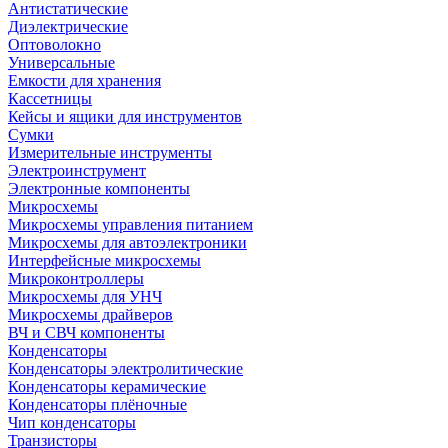
Антистатические
Диэлектрические
Оптоволокно
Универсальные
Емкости для хранения
Кассетницы
Кейсы и ящики для инструментов
Сумки
Измерительные инструменты
Электроинструмент
Электронные компоненты
Микросхемы
Микросхемы управления питанием
Микросхемы для автоэлектроники
Интерфейсные микросхемы
Микроконтроллеры
Микросхемы для УНЧ
Микросхемы драйверов
ВЧ и СВЧ компоненты
Конденсаторы
Конденсаторы электролитические
Конденсаторы керамические
Конденсаторы плёночные
Чип конденсаторы
Транзисторы