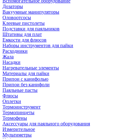
Вспомогательное оборудование
Дозаторы
Вакуумные манипуляторы
Оловоотсосы
Клеевые пистолеты
Подставки для паяльников
Штативы для плат
Емкости для флюсов
Наборы инструментов для пайки
Расходники
Жала
Насадки
Нагревательные элементы
Материалы для пайки
Припои с канифолью
Припои без канифоли
Паяльные пасты
Флюсы
Оплетки
Термоинструмент
Термопинцеты
Термофены
Аксессуары для паяльного оборудования
Измерительное
Мультиметры