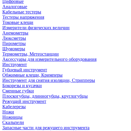
Цифровые
Аналоговые
Кабельные тестеры
Тестеры напряжения
Токовые клещи
Измерители физических величин
Анемометры
Люксметры
Пирометры
Шумомеры
Термометры, Метеостанции
Аксессуары для измерительного оборудования
Инструмент
Губцевый инструмент
Обжимные клещи, Кримперы
Инструмент для снятия изоляции, Стрипперы
Бокорезы и кусачки
Сменные губки
Плоскогубцы, длинногубцы, круглогубцы
Режущий инструмент
Кабелерезы
Ножи
Ножницы
Скальпели
Запасные части для режущего инструмента