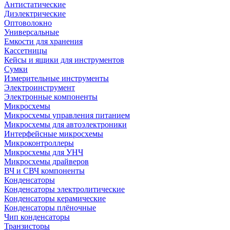
Антистатические
Диэлектрические
Оптоволокно
Универсальные
Емкости для хранения
Кассетницы
Кейсы и ящики для инструментов
Сумки
Измерительные инструменты
Электроинструмент
Электронные компоненты
Микросхемы
Микросхемы управления питанием
Микросхемы для автоэлектроники
Интерфейсные микросхемы
Микроконтроллеры
Микросхемы для УНЧ
Микросхемы драйверов
ВЧ и СВЧ компоненты
Конденсаторы
Конденсаторы электролитические
Конденсаторы керамические
Конденсаторы плёночные
Чип конденсаторы
Транзисторы