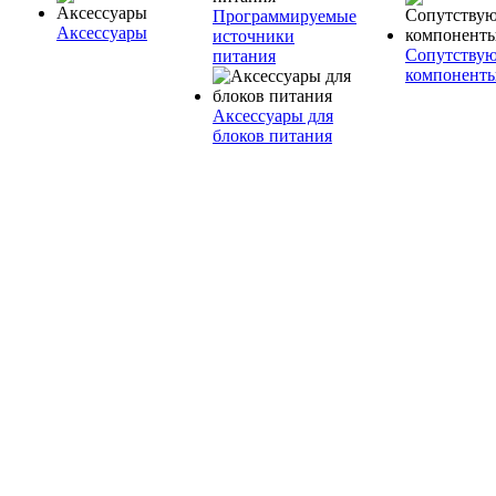
Программируемые
Аксессуары
источники
Сопутству
питания
компонент
Аксессуары для
блоков питания