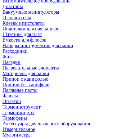
Вспомогательное оборудование
Дозаторы
Вакуумные манипуляторы
Оловоотсосы
Клеевые пистолеты
Подставки для паяльников
Штативы для плат
Емкости для флюсов
Наборы инструментов для пайки
Расходники
Жала
Насадки
Нагревательные элементы
Материалы для пайки
Припои с канифолью
Припои без канифоли
Паяльные пасты
Флюсы
Оплетки
Термоинструмент
Термопинцеты
Термофены
Аксессуары для паяльного оборудования
Измерительное
Мультиметры