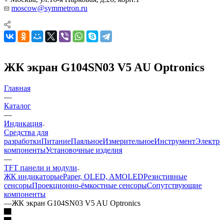
moscow@symmetron.ru
ЖК экран G104SN03 V5 AU Optronics
Главная
—
Каталог
—
Индикация
Средства для
разработки
Питание
Паяльное
Измерительное
Инструмент
Элект
компоненты
Установочные изделия
—
TFT панели и модули
ЖК индикаторы
ePaper, OLED, AMOLED
Резистивные
сенсоры
Проекционно-ёмкостные сенсоры
Сопутствующие
компоненты
—
ЖК экран G104SN03 V5 AU Optronics