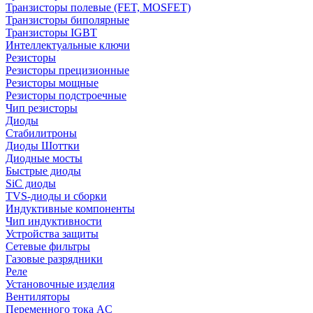
Транзисторы полевые (FET, MOSFET)
Транзисторы биполярные
Транзисторы IGBT
Интеллектуальные ключи
Резисторы
Резисторы прецизионные
Резисторы мощные
Резисторы подстроечные
Чип резисторы
Диоды
Стабилитроны
Диоды Шоттки
Диодные мосты
Быстрые диоды
SiC диоды
TVS-диоды и сборки
Индуктивные компоненты
Чип индуктивности
Устройства защиты
Сетевые фильтры
Газовые разрядники
Реле
Установочные изделия
Вентиляторы
Переменного тока AC