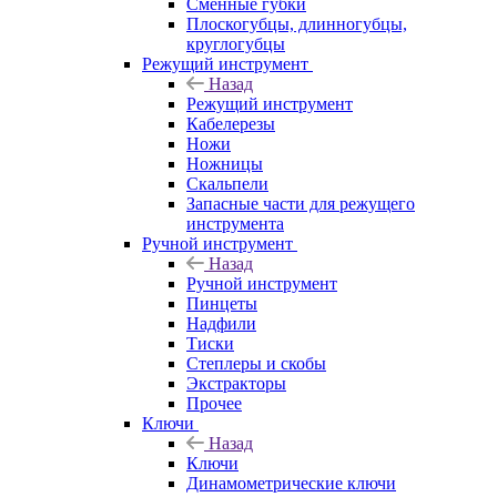
Сменные губки
Плоскогубцы, длинногубцы,
круглогубцы
Режущий инструмент
Назад
Режущий инструмент
Кабелерезы
Ножи
Ножницы
Скальпели
Запасные части для режущего
инструмента
Ручной инструмент
Назад
Ручной инструмент
Пинцеты
Надфили
Тиски
Степлеры и скобы
Экстракторы
Прочее
Ключи
Назад
Ключи
Динамометрические ключи