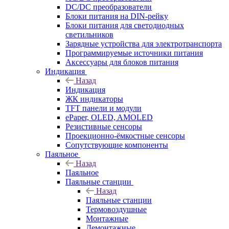
DC/DC преобразователи
Блоки питания на DIN-рейку
Блоки питания для светодиодных
светильников
Зарядные устройства для электротранспорта
Программируемые источники питания
Аксессуары для блоков питания
Индикация
Назад
Индикация
ЖК индикаторы
TFT панели и модули
ePaper, OLED, AMOLED
Резистивные сенсоры
Проекционно-ёмкостные сенсоры
Сопутствующие компоненты
Паяльное
Назад
Паяльное
Паяльные станции
Назад
Паяльные станции
Термовоздушные
Монтажные
Демонтажные