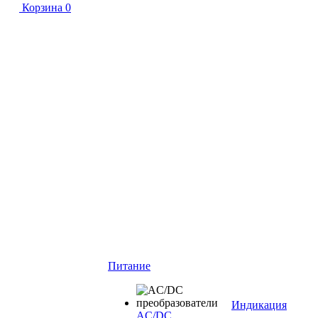
Корзина
0
Питание
Индикация
AC/DC