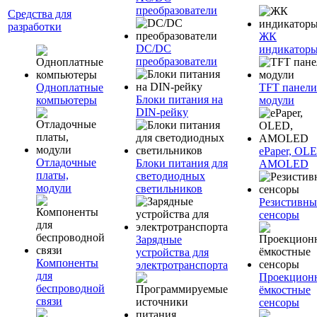
преобразователи
Средства для
разработки
ЖК
DC/DC
индикатор
преобразователи
Одноплатные
TFT панели
Блоки питания на
компьютеры
модули
DIN-рейку
ePaper, OL
Отладочные
Блоки питания для
AMOLED
платы,
светодиодных
модули
светильников
Резистивны
сенсоры
Зарядные
устройства для
Компоненты
электротранспорта
для
Проекцион
беспроводной
ёмкостные
связи
сенсоры