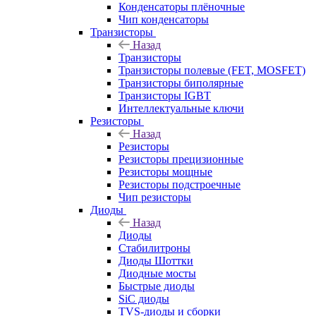
Конденсаторы плёночные
Чип конденсаторы
Транзисторы
Назад
Транзисторы
Транзисторы полевые (FET, MOSFET)
Транзисторы биполярные
Транзисторы IGBT
Интеллектуальные ключи
Резисторы
Назад
Резисторы
Резисторы прецизионные
Резисторы мощные
Резисторы подстроечные
Чип резисторы
Диоды
Назад
Диоды
Стабилитроны
Диоды Шоттки
Диодные мосты
Быстрые диоды
SiC диоды
TVS-диоды и сборки