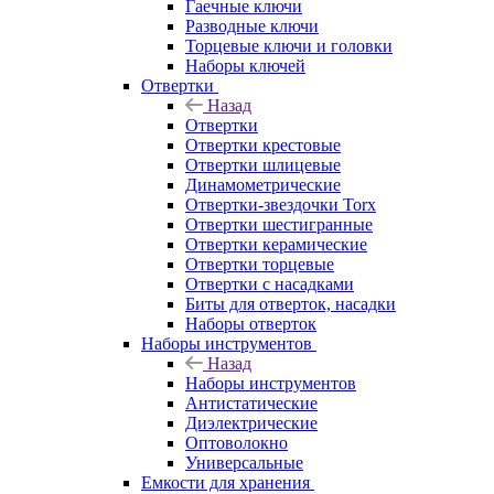
Гаечные ключи
Разводные ключи
Торцевые ключи и головки
Наборы ключей
Отвертки
Назад
Отвертки
Отвертки крестовые
Отвертки шлицевые
Динамометрические
Отвертки-звездочки Torx
Отвертки шестигранные
Отвертки керамические
Отвертки торцевые
Отвертки с насадками
Биты для отверток, насадки
Наборы отверток
Наборы инструментов
Назад
Наборы инструментов
Антистатические
Диэлектрические
Оптоволокно
Универсальные
Емкости для хранения