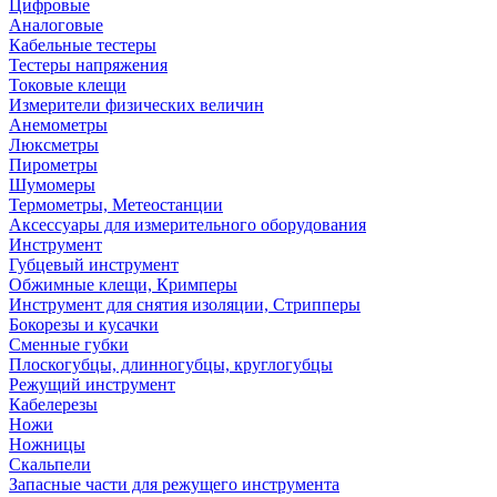
Цифровые
Аналоговые
Кабельные тестеры
Тестеры напряжения
Токовые клещи
Измерители физических величин
Анемометры
Люксметры
Пирометры
Шумомеры
Термометры, Метеостанции
Аксессуары для измерительного оборудования
Инструмент
Губцевый инструмент
Обжимные клещи, Кримперы
Инструмент для снятия изоляции, Стрипперы
Бокорезы и кусачки
Сменные губки
Плоскогубцы, длинногубцы, круглогубцы
Режущий инструмент
Кабелерезы
Ножи
Ножницы
Скальпели
Запасные части для режущего инструмента