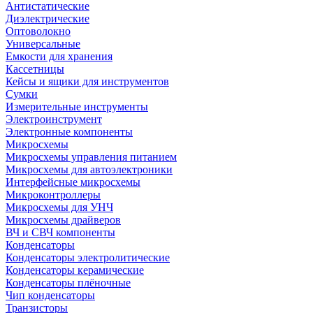
Антистатические
Диэлектрические
Оптоволокно
Универсальные
Емкости для хранения
Кассетницы
Кейсы и ящики для инструментов
Сумки
Измерительные инструменты
Электроинструмент
Электронные компоненты
Микросхемы
Микросхемы управления питанием
Микросхемы для автоэлектроники
Интерфейсные микросхемы
Микроконтроллеры
Микросхемы для УНЧ
Микросхемы драйверов
ВЧ и СВЧ компоненты
Конденсаторы
Конденсаторы электролитические
Конденсаторы керамические
Конденсаторы плёночные
Чип конденсаторы
Транзисторы