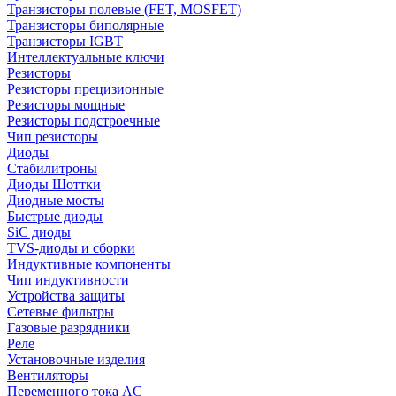
Транзисторы полевые (FET, MOSFET)
Транзисторы биполярные
Транзисторы IGBT
Интеллектуальные ключи
Резисторы
Резисторы прецизионные
Резисторы мощные
Резисторы подстроечные
Чип резисторы
Диоды
Стабилитроны
Диоды Шоттки
Диодные мосты
Быстрые диоды
SiC диоды
TVS-диоды и сборки
Индуктивные компоненты
Чип индуктивности
Устройства защиты
Сетевые фильтры
Газовые разрядники
Реле
Установочные изделия
Вентиляторы
Переменного тока AC