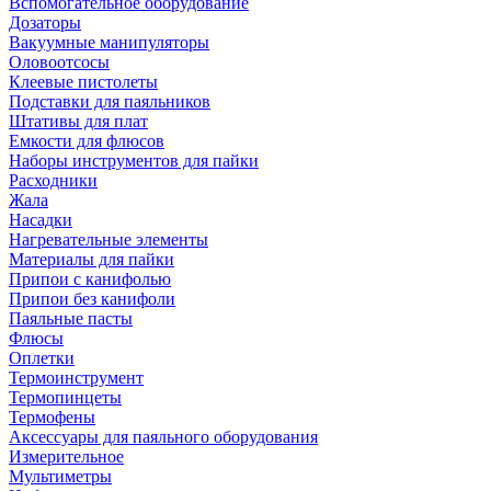
Вспомогательное оборудование
Дозаторы
Вакуумные манипуляторы
Оловоотсосы
Клеевые пистолеты
Подставки для паяльников
Штативы для плат
Емкости для флюсов
Наборы инструментов для пайки
Расходники
Жала
Насадки
Нагревательные элементы
Материалы для пайки
Припои с канифолью
Припои без канифоли
Паяльные пасты
Флюсы
Оплетки
Термоинструмент
Термопинцеты
Термофены
Аксессуары для паяльного оборудования
Измерительное
Мультиметры