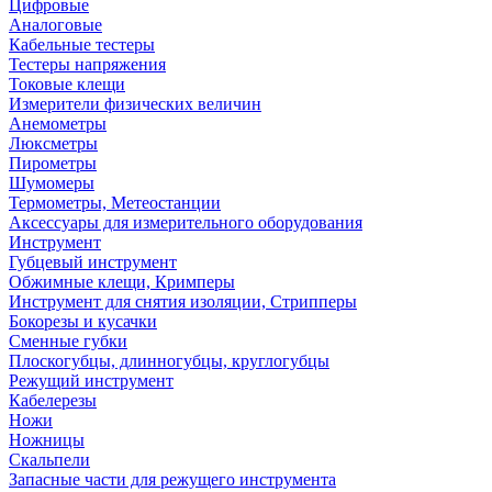
Цифровые
Аналоговые
Кабельные тестеры
Тестеры напряжения
Токовые клещи
Измерители физических величин
Анемометры
Люксметры
Пирометры
Шумомеры
Термометры, Метеостанции
Аксессуары для измерительного оборудования
Инструмент
Губцевый инструмент
Обжимные клещи, Кримперы
Инструмент для снятия изоляции, Стрипперы
Бокорезы и кусачки
Сменные губки
Плоскогубцы, длинногубцы, круглогубцы
Режущий инструмент
Кабелерезы
Ножи
Ножницы
Скальпели
Запасные части для режущего инструмента