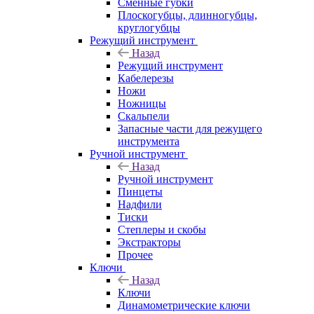
Сменные губки
Плоскогубцы, длинногубцы,
круглогубцы
Режущий инструмент
Назад
Режущий инструмент
Кабелерезы
Ножи
Ножницы
Скальпели
Запасные части для режущего
инструмента
Ручной инструмент
Назад
Ручной инструмент
Пинцеты
Надфили
Тиски
Степлеры и скобы
Экстракторы
Прочее
Ключи
Назад
Ключи
Динамометрические ключи