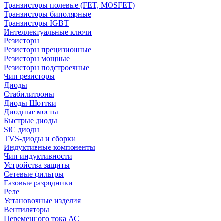
Транзисторы полевые (FET, MOSFET)
Транзисторы биполярные
Транзисторы IGBT
Интеллектуальные ключи
Резисторы
Резисторы прецизионные
Резисторы мощные
Резисторы подстроечные
Чип резисторы
Диоды
Стабилитроны
Диоды Шоттки
Диодные мосты
Быстрые диоды
SiC диоды
TVS-диоды и сборки
Индуктивные компоненты
Чип индуктивности
Устройства защиты
Сетевые фильтры
Газовые разрядники
Реле
Установочные изделия
Вентиляторы
Переменного тока AC