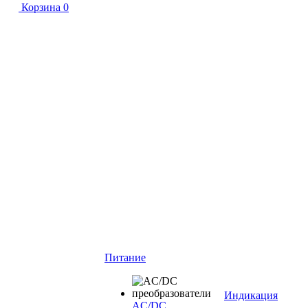
Корзина
0
Питание
Индикация
AC/DC