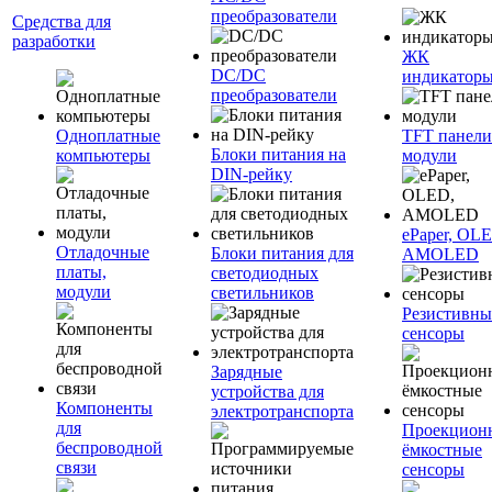
преобразователи
Средства для
разработки
ЖК
DC/DC
индикатор
преобразователи
Одноплатные
TFT панели
Блоки питания на
компьютеры
модули
DIN-рейку
ePaper, OL
Отладочные
Блоки питания для
AMOLED
платы,
светодиодных
модули
светильников
Резистивны
сенсоры
Зарядные
устройства для
Компоненты
электротранспорта
для
Проекцион
беспроводной
ёмкостные
связи
сенсоры