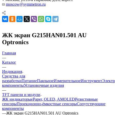
moscow@symmetron.ru
ЖК экран G215HAN01.501 AU
Optronics
Главная
—
Каталог
—
Индикация
Средства для
разработки
Питание
Паяльное
Измерительное
Инструмент
Элект
компоненты
Установочные изделия
—
TFT панели и модули
ЖК индикаторы
ePaper, OLED, AMOLED
Резистивные
сенсоры
Проекционно-ёмкостные сенсоры
Сопутствующие
компоненты
—
ЖК экран G215HAN01.501 AU Optronics