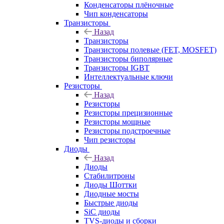
Конденсаторы плёночные
Чип конденсаторы
Транзисторы
Назад
Транзисторы
Транзисторы полевые (FET, MOSFET)
Транзисторы биполярные
Транзисторы IGBT
Интеллектуальные ключи
Резисторы
Назад
Резисторы
Резисторы прецизионные
Резисторы мощные
Резисторы подстроечные
Чип резисторы
Диоды
Назад
Диоды
Стабилитроны
Диоды Шоттки
Диодные мосты
Быстрые диоды
SiC диоды
TVS-диоды и сборки