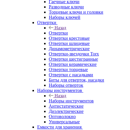
Гаечные ключи
Разводные ключи
Торцевые ключи и головки
Наборы ключей
Отвертки
Назад
Отвертки
Отвертки крестовые
Отвертки шлицевые
Динамометрические
Отвертки-звездочки Torx
Отвертки шестигранные
Отвертки керамические
Отвертки торцевые
Отвертки с насадками
Биты для отверток, насадки
Наборы отверток
Наборы инструментов
Назад
Наборы инструментов
Антистатические
Диэлектрические
Оптоволокно
Универсальные
Емкости для хранения