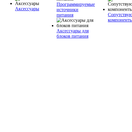
Программируемые
Аксессуары
источники
Сопутству
питания
компонент
Аксессуары для
блоков питания