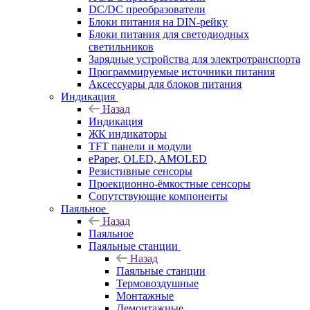
DC/DC преобразователи
Блоки питания на DIN-рейку
Блоки питания для светодиодных
светильников
Зарядные устройства для электротранспорта
Программируемые источники питания
Аксессуары для блоков питания
Индикация
Назад
Индикация
ЖК индикаторы
TFT панели и модули
ePaper, OLED, AMOLED
Резистивные сенсоры
Проекционно-ёмкостные сенсоры
Сопутствующие компоненты
Паяльное
Назад
Паяльное
Паяльные станции
Назад
Паяльные станции
Термовоздушные
Монтажные
Демонтажные