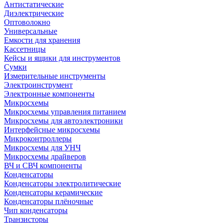
Антистатические
Диэлектрические
Оптоволокно
Универсальные
Емкости для хранения
Кассетницы
Кейсы и ящики для инструментов
Сумки
Измерительные инструменты
Электроинструмент
Электронные компоненты
Микросхемы
Микросхемы управления питанием
Микросхемы для автоэлектроники
Интерфейсные микросхемы
Микроконтроллеры
Микросхемы для УНЧ
Микросхемы драйверов
ВЧ и СВЧ компоненты
Конденсаторы
Конденсаторы электролитические
Конденсаторы керамические
Конденсаторы плёночные
Чип конденсаторы
Транзисторы