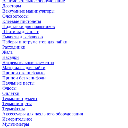
Вспомогательное оборудование
Дозаторы
Вакуумные манипуляторы
Оловоотсосы
Клеевые пистолеты
Подставки для паяльников
Штативы для плат
Емкости для флюсов
Наборы инструментов для пайки
Расходники
Жала
Насадки
Нагревательные элементы
Материалы для пайки
Припои с канифолью
Припои без канифоли
Паяльные пасты
Флюсы
Оплетки
Термоинструмент
Термопинцеты
Термофены
Аксессуары для паяльного оборудования
Измерительное
Мультиметры