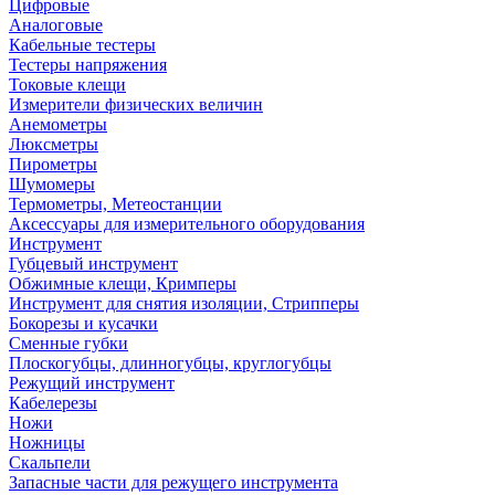
Цифровые
Аналоговые
Кабельные тестеры
Тестеры напряжения
Токовые клещи
Измерители физических величин
Анемометры
Люксметры
Пирометры
Шумомеры
Термометры, Метеостанции
Аксессуары для измерительного оборудования
Инструмент
Губцевый инструмент
Обжимные клещи, Кримперы
Инструмент для снятия изоляции, Стрипперы
Бокорезы и кусачки
Сменные губки
Плоскогубцы, длинногубцы, круглогубцы
Режущий инструмент
Кабелерезы
Ножи
Ножницы
Скальпели
Запасные части для режущего инструмента