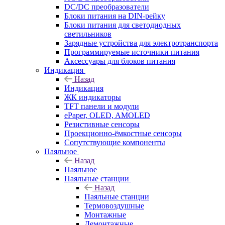
DC/DC преобразователи
Блоки питания на DIN-рейку
Блоки питания для светодиодных
светильников
Зарядные устройства для электротранспорта
Программируемые источники питания
Аксессуары для блоков питания
Индикация
Назад
Индикация
ЖК индикаторы
TFT панели и модули
ePaper, OLED, AMOLED
Резистивные сенсоры
Проекционно-ёмкостные сенсоры
Сопутствующие компоненты
Паяльное
Назад
Паяльное
Паяльные станции
Назад
Паяльные станции
Термовоздушные
Монтажные
Демонтажные