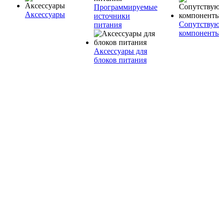
Программируемые
Аксессуары
источники
Сопутству
питания
компонент
Аксессуары для
блоков питания