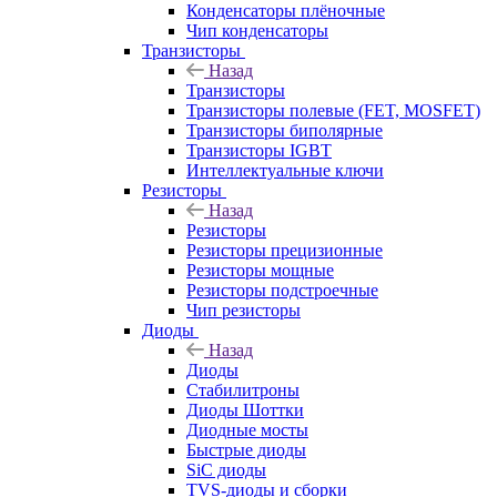
Конденсаторы плёночные
Чип конденсаторы
Транзисторы
Назад
Транзисторы
Транзисторы полевые (FET, MOSFET)
Транзисторы биполярные
Транзисторы IGBT
Интеллектуальные ключи
Резисторы
Назад
Резисторы
Резисторы прецизионные
Резисторы мощные
Резисторы подстроечные
Чип резисторы
Диоды
Назад
Диоды
Стабилитроны
Диоды Шоттки
Диодные мосты
Быстрые диоды
SiC диоды
TVS-диоды и сборки